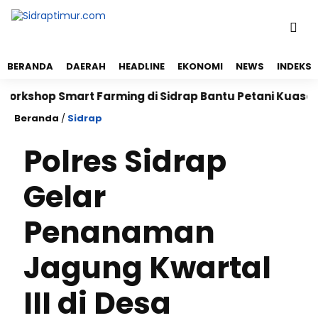
BERANDA
DAERAH
HEADLINE
EKONOMI
NEWS
INDEKS
hop Smart Farming di Sidrap Bantu Petani Kuasai Tekn
Beranda
/
Sidrap
Polres Sidrap
Gelar
Penanaman
Jagung Kwartal
III di Desa