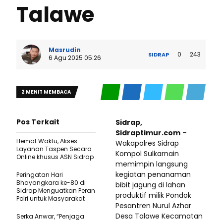
Talawe
Masrudin
0
243
SIDRAP
6 Agu 2025 05:26
2 MENIT MEMBACA
Pos Terkait
Sidrap,
Sidraptimur.com
–
Hemat Waktu, Akses
Wakapolres Sidrap
Layanan Taspen Secara
Kompol Sulkarnain
Online khusus ASN Sidrap
memimpin langsung
kegiatan penanaman
Peringatan Hari
Bhayangkara ke-80 di
bibit jagung di lahan
Sidrap Menguatkan Peran
produktif milik Pondok
Polri untuk Masyarakat
Pesantren Nurul Azhar
Desa Talawe Kecamatan
Serka Anwar, “Penjaga