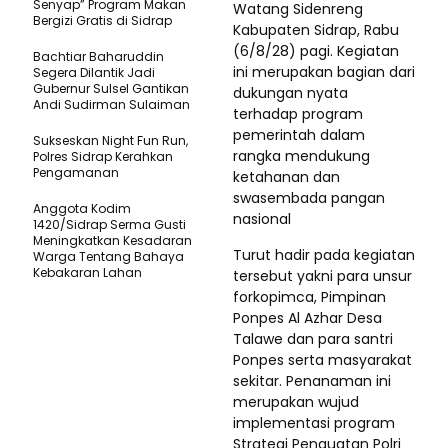
Senyap” Program Makan
Watang Sidenreng
Bergizi Gratis di Sidrap
Kabupaten Sidrap, Rabu
(6/8/28) pagi. Kegiatan
Bachtiar Baharuddin
ini merupakan bagian dari
Segera Dilantik Jadi
Gubernur Sulsel Gantikan
dukungan nyata
Andi Sudirman Sulaiman
terhadap program
pemerintah dalam
Sukseskan Night Fun Run,
rangka mendukung
Polres Sidrap Kerahkan
Pengamanan
ketahanan dan
swasembada pangan
Anggota Kodim
nasional
1420/Sidrap Serma Gusti
Meningkatkan Kesadaran
Turut hadir pada kegiatan
Warga Tentang Bahaya
Kebakaran Lahan
tersebut yakni para unsur
forkopimca, Pimpinan
Ponpes Al Azhar Desa
Talawe dan para santri
Ponpes serta masyarakat
sekitar. Penanaman ini
merupakan wujud
implementasi program
Strategi Penguatan Polri