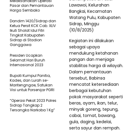
Melaksanakan Operasi
Lawawoi, Kelurahan
Pasar dan Pemantauan
Harga Sembako
Bangkai, Kecamatan
Watang Pulu, Kabupaten
Dandim 1420/Sidrap dan
Sidrap, Minggu
Ketua Persit KCK Cab. XLIV
(10/8/2025)
Ikuti Sholat Idul Fitri
Tingkat Kabupaten
Sidrap di Stadion
Kegiatan ini dilakukan
Ganggawa
sebagai upaya
mendukung ketahanan
Presiden Ucapkan
pangan dan menjaga
Selamat Hari Buruh
Internasional 2023
stabilitas harga di wilayah.
Dalam pemantauan
Bupati Kumpul Panitia,
tersebut, Babinsa
Kades, dan Lurah se-
mencatat ketersediaan
Maritengngae, Satukan
Visi untuk Porsenijar PGRI
berbagai kebutuhan
pokok masyarakat seperti
“Operasi Pekat 2023 Polres
beras, ayam, ikan, telur,
Sidrap Tangkap 2
minyak goreng, tepung,
Tersangka Narkoba 1 Kg”
cabai, tomat, bawang,
gula, daging, kedelai,
serta sayur dan rempah.