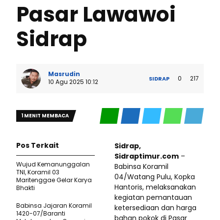
Pasar Lawawoi
Sidrap
Masrudin
0
217
SIDRAP
10 Agu 2025 10:12
1 MENIT MEMBACA
Pos Terkait
Sidrap,
Sidraptimur.com
–
Wujud Kemanunggalan
Babinsa Koramil
TNI, Koramil 03
04/Watang Pulu, Kopka
Maritenggae Gelar Karya
Hantoris, melaksanakan
Bhakti
kegiatan pemantauan
Babinsa Jajaran Koramil
ketersediaan dan harga
1420-07/Baranti
bahan pokok di Pasar