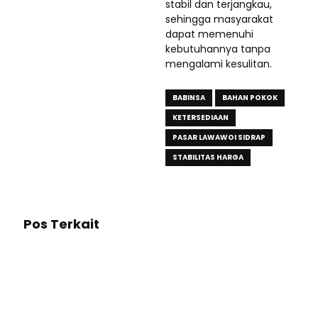
stabil dan terjangkau,
sehingga masyarakat
dapat memenuhi
kebutuhannya tanpa
mengalami kesulitan.
BABINSA
BAHAN POKOK
KETERSEDIAAN
PASAR LAWAWOI SIDRAP
STABILITAS HARGA
Pos Terkait