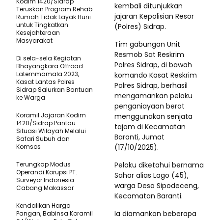
Kodim 1420/Sidrap
kembali ditunjukkan
Teruskan Program Rehab
jajaran Kepolisian Resor
Rumah Tidak Layak Huni
untuk Tingkatkan
(Polres) Sidrap.
Kesejahteraan
Masyarakat
Tim gabungan Unit
Resmob Sat Reskrim
Di sela-sela Kegiatan
Polres Sidrap, di bawah
Bhayangkara Offroad
Latemmamala 2023,
komando Kasat Reskrim
Kasat Lantas Polres
Polres Sidrap, berhasil
Sidrap Salurkan Bantuan
mengamankan pelaku
ke Warga
penganiayaan berat
Koramil Jajaran Kodim
menggunakan senjata
1420/Sidrap Pantau
tajam di Kecamatan
Situasi Wilayah Melalui
Baranti, Jumat
Safari Subuh dan
Komsos
(17/10/2025).
Terungkap Modus
Pelaku diketahui bernama
Operandi Korupsi PT.
Sahar alias Lago (45),
Surveyor Indonesia
warga Desa Sipodeceng,
Cabang Makassar
Kecamatan Baranti.
Kendalikan Harga
Ia diamankan beberapa
Pangan, Babinsa Koramil