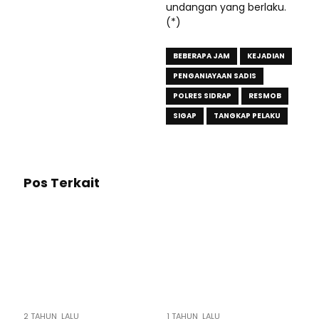
undangan yang berlaku.
(*)
BEBERAPA JAM
KEJADIAN
PENGANIAYAAN SADIS
POLRES SIDRAP
RESMOB
SIGAP
TANGKAP PELAKU
Pos Terkait
2 TAHUN LALU
1 TAHUN LALU