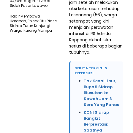
04/Watang Pulu Gelar
jam setelah melakukan
Sidak Pasar Lawawoi
aksi kekerasan terhadap
Lasennang (56), warga
Hadir Membawa
setempat yang kini
Harapan, Polsek Pitu Riase
Sidrap Turun Kunjungi
menjalani perawatan
Warga Kurang Mampu
intensif di RS Adinda
Rappang akibat luka
serius di beberapa bagian
tubuhnya.
BERITA TERKINI &
REFERENSI
Tak Kenal Libur,
Bupati Sidrap
Blusukan ke
Sawah Jam 3
Sore Yang Panas
KONI Sidrap
Bangkit
Berprestasi:
Saatnya