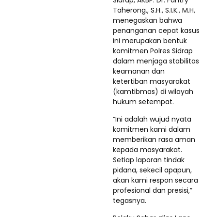
Sidrap, AKBP. Dr. Fantry
Taherong., S.H., S.I.K., M.H,
menegaskan bahwa
penanganan cepat kasus
ini merupakan bentuk
komitmen Polres Sidrap
dalam menjaga stabilitas
keamanan dan
ketertiban masyarakat
(kamtibmas) di wilayah
hukum setempat.
“Ini adalah wujud nyata
komitmen kami dalam
memberikan rasa aman
kepada masyarakat.
Setiap laporan tindak
pidana, sekecil apapun,
akan kami respon secara
profesional dan presisi,”
tegasnya.