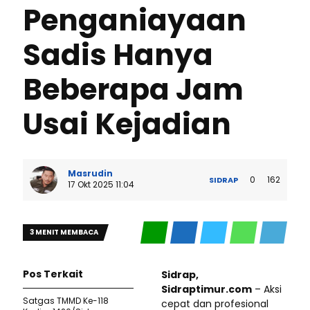
Penganiayaan
Sadis Hanya
Beberapa Jam
Usai Kejadian
Masrudin
0
162
SIDRAP
17 Okt 2025 11:04
3 MENIT MEMBACA
Pos Terkait
Sidrap,
Sidraptimur.com
– Aksi
Satgas TMMD Ke-118
cepat dan profesional