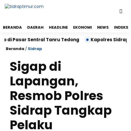
BERANDA
DAERAH
HEADLINE
EKONOMI
NEWS
INDEKS
sar Sentral Tanru Tedong
Kapolres Sidrap Sambang
Beranda
/
Sidrap
Sigap di
Lapangan,
Resmob Polres
Sidrap Tangkap
Pelaku