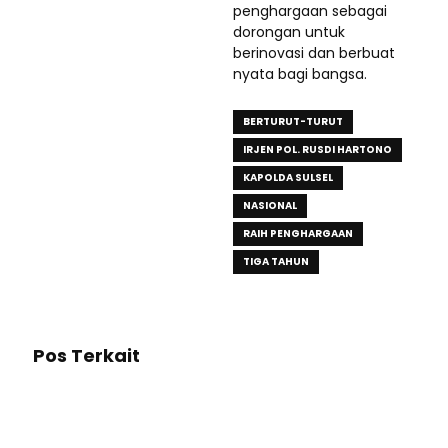
penghargaan sebagai
dorongan untuk
berinovasi dan berbuat
nyata bagi bangsa.
BERTURUT-TURUT
IRJEN POL. RUSDI HARTONO
KAPOLDA SULSEL
NASIONAL
RAIH PENGHARGAAN
TIGA TAHUN
Pos Terkait