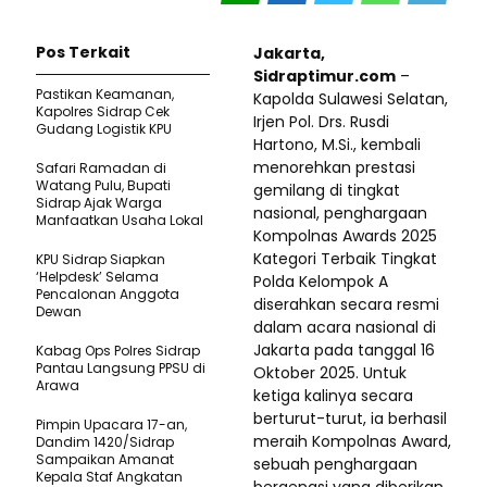
Pos Terkait
Jakarta,
Sidraptimur.com
–
Pastikan Keamanan,
Kapolda Sulawesi Selatan,
Kapolres Sidrap Cek
Irjen Pol. Drs. Rusdi
Gudang Logistik KPU
Hartono, M.Si., kembali
menorehkan prestasi
Safari Ramadan di
Watang Pulu, Bupati
gemilang di tingkat
Sidrap Ajak Warga
nasional, penghargaan
Manfaatkan Usaha Lokal
Kompolnas Awards 2025
Kategori Terbaik Tingkat
KPU Sidrap Siapkan
‘Helpdesk’ Selama
Polda Kelompok A
Pencalonan Anggota
diserahkan secara resmi
Dewan
dalam acara nasional di
Jakarta pada tanggal 16
Kabag Ops Polres Sidrap
Pantau Langsung PPSU di
Oktober 2025. Untuk
Arawa
ketiga kalinya secara
berturut-turut, ia berhasil
Pimpin Upacara 17-an,
meraih Kompolnas Award,
Dandim 1420/Sidrap
Sampaikan Amanat
sebuah penghargaan
Kepala Staf Angkatan