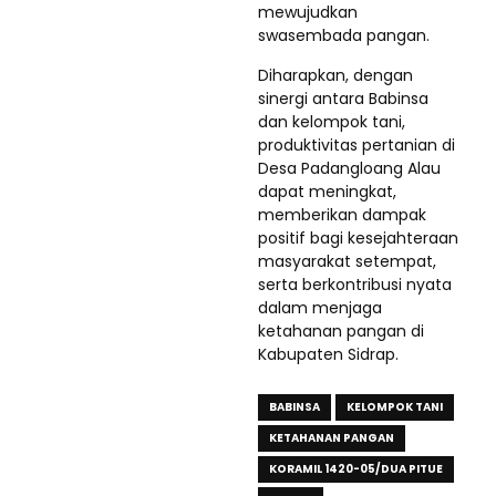
mewujudkan
swasembada pangan.
Diharapkan, dengan
sinergi antara Babinsa
dan kelompok tani,
produktivitas pertanian di
Desa Padangloang Alau
dapat meningkat,
memberikan dampak
positif bagi kesejahteraan
masyarakat setempat,
serta berkontribusi nyata
dalam menjaga
ketahanan pangan di
Kabupaten Sidrap.
BABINSA
KELOMPOK TANI
KETAHANAN PANGAN
KORAMIL 1420-05/DUA PITUE