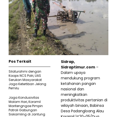
Pos Terkait
Sidrap,
Sidraptimur.com
–
Silaturahmi dengan
Dalam upaya
Kaops NCS Polri, UAS
mendukung program
Serukan Masyarakat
ketahanan pangan
Jaga Ketertiban Jelang
Pemilu
nasional dan
meningkatkan
​Jaga Kondusivitas
produktivitas pertanian di
Malam Hari, Koramil
wilayah binaan, Babinsa
Maritengngae Pimpin
Patroli Gabungan
Desa Padangloang Alau
Siskamling di Jantung
Koramil 1420-05/Dua