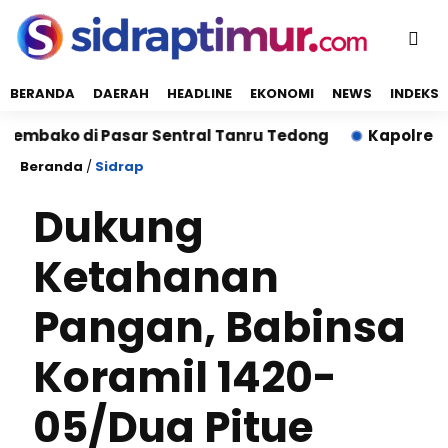
BERANDA
DAERAH
HEADLINE
EKONOMI
NEWS
INDEKS
o di Pasar Sentral Tanru Tedong
Kapolres Sidrap 
Beranda
/
Sidrap
Dukung
Ketahanan
Pangan, Babinsa
Koramil 1420-
05/Dua Pitue