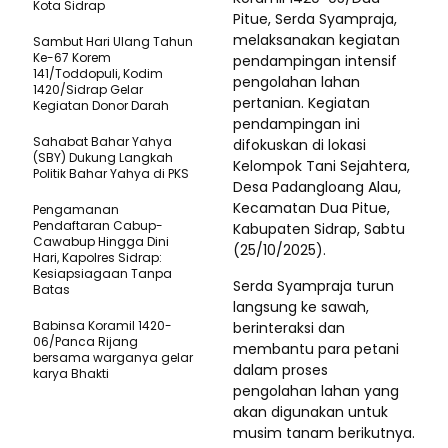
Kota Sidrap
Pitue, Serda Syampraja,
melaksanakan kegiatan
Sambut Hari Ulang Tahun
Ke-67 Korem
pendampingan intensif
141/Toddopuli, Kodim
pengolahan lahan
1420/Sidrap Gelar
pertanian. Kegiatan
Kegiatan Donor Darah
pendampingan ini
Sahabat Bahar Yahya
difokuskan di lokasi
(SBY) Dukung Langkah
Kelompok Tani Sejahtera,
Politik Bahar Yahya di PKS
Desa Padangloang Alau,
Kecamatan Dua Pitue,
Pengamanan
Pendaftaran Cabup-
Kabupaten Sidrap, Sabtu
Cawabup Hingga Dini
(25/10/2025).
Hari, Kapolres Sidrap:
Kesiapsiagaan Tanpa
Serda Syampraja turun
Batas
langsung ke sawah,
Babinsa Koramil 1420-
berinteraksi dan
06/Panca Rijang
membantu para petani
bersama warganya gelar
dalam proses
karya Bhakti
pengolahan lahan yang
akan digunakan untuk
musim tanam berikutnya.