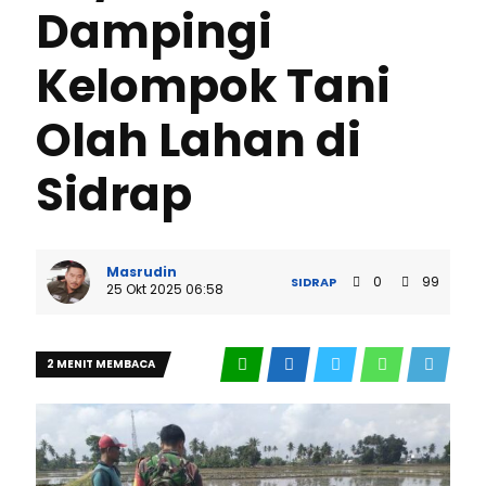
Dampingi
Kelompok Tani
Olah Lahan di
Sidrap
Masrudin
0
99
SIDRAP
25 Okt 2025 06:58
2 MENIT MEMBACA