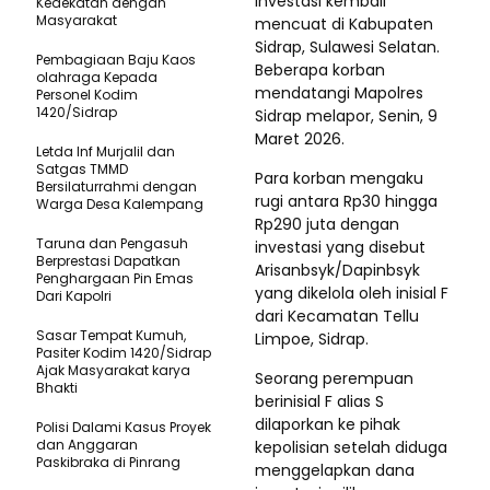
investasi kembali
Kedekatan dengan
Masyarakat
mencuat di Kabupaten
Sidrap, Sulawesi Selatan.
Pembagiaan Baju Kaos
Beberapa korban
olahraga Kepada
mendatangi Mapolres
Personel Kodim
1420/Sidrap
Sidrap melapor, Senin, 9
Maret 2026.
Letda Inf Murjalil dan
Satgas TMMD
Para korban mengaku
Bersilaturrahmi dengan
rugi antara Rp30 hingga
Warga Desa Kalempang
Rp290 juta dengan
Taruna dan Pengasuh
investasi yang disebut
Berprestasi Dapatkan
Arisanbsyk/Dapinbsyk
Penghargaan Pin Emas
yang dikelola oleh inisial F
Dari Kapolri
dari Kecamatan Tellu
Sasar Tempat Kumuh,
Limpoe, Sidrap.
Pasiter Kodim 1420/Sidrap
Ajak Masyarakat karya
Seorang perempuan
Bhakti
berinisial F alias S
dilaporkan ke pihak
Polisi Dalami Kasus Proyek
dan Anggaran
kepolisian setelah diduga
Paskibraka di Pinrang
menggelapkan dana