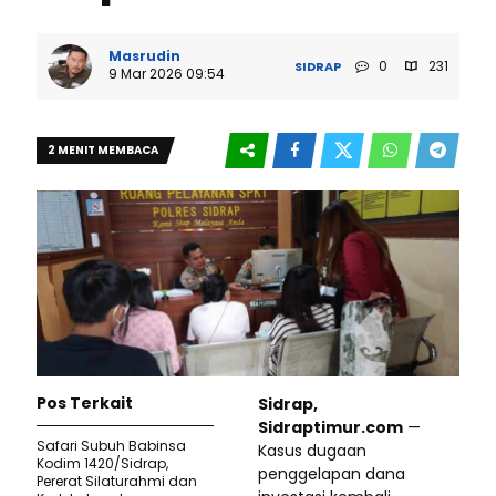
Masrudin
0
231
SIDRAP
9 Mar 2026 09:54
2 MENIT MEMBACA
Pos Terkait
Sidrap,
Sidraptimur.com
—
Safari Subuh Babinsa
Kasus dugaan
Kodim 1420/Sidrap,
penggelapan dana
Pererat Silaturahmi dan