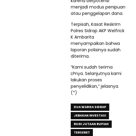
karena berpotensi
menjadi modus penipuan
atau penggelapan dana.
Terpisah, Kasat Reskrim
Polres Sidrap AKP Welfrick
K Ambarita
menyampaikan bahwa
laporan polisinya sudah
diterima.
“Kami sudah terima
LPnya. Selanjutnya kami
lakukan proses
penyelidikan,” jelasnya.
(*)
DUA WARGA SIDRAP
JEBAKAN INVESTASI
RUGI JUTAAN RUPIAH
TERSERET