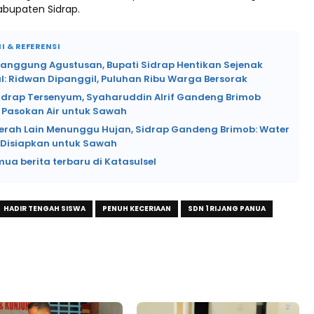
abupaten Sidrap.
I & REFERENSI
Panggung Agustusan, Bupati Sidrap Hentikan Sejenak
l: Ridwan Dipanggil, Puluhan Ribu Warga Bersorak
Sidrap Tersenyum, Syaharuddin Alrif Gandeng Brimob
 Pasokan Air untuk Sawah
erah Lain Menunggu Hujan, Sidrap Gandeng Brimob: Water
Disiapkan untuk Sawah
mua berita terbaru di Katasulsel
HADIR TENGAH SISWA
PENUH KECERIAAN
SDN 1 RIJANG PANUA