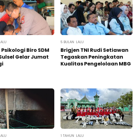
LALU
5 BULAN LALU
Psikologi Biro SDM
Brigjen TNI Rudi Setiawan
Sulsel Gelar Jumat
Tegaskan Peningkatan
gi
Kualitas Pengelolaan MBG
LALU
1 TAHUN LALU