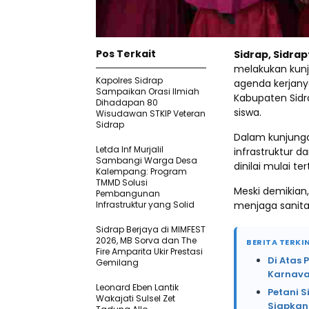
Pos Terkait
Sidrap, Sidra
melakukan kunj
Kapolres Sidrap
agenda kerjany
Sampaikan Orasi Ilmiah
Kabupaten Sidr
Dihadapan 80
siswa.
Wisudawan STKIP Veteran
Sidrap
Dalam kunjungan
Letda Inf Murjalil
infrastruktur d
Sambangi Warga Desa
dinilai mulai te
Kalempang: Program
TMMD Solusi
Meski demikian
Pembangunan
Infrastruktur yang Solid
menjaga sanita
Sidrap Berjaya di MIMFEST
2026, MB Sorva dan The
BERITA TERKIN
Fire Amparita Ukir Prestasi
Di Atas 
Gemilang
Karnava
Leonard Eben Lantik
Petani 
Wakajati Sulsel Zet
Siapkan