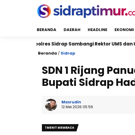
BERANDA
DAERAH
HEADLINE
EKONOMI
lres Sidrap Sambangi Rektor UMS dan UNISAN, Perkuat 
Beranda
/
Sidrap
SDN 1 Rijang Pan
Bupati Sidrap Had
Masrudin
12 Mei 2026 05:56
1 MENIT MEMBACA