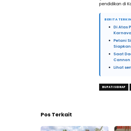
pendidikan di K
BERITA TERKIN
Di Atas 
Karnava
Petani 
Siapkan
Saat Da
Cannon 
Lihat se
BUPATI SIDRAP
Pos Terkait