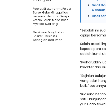
Tadung Allo
Saat Da
Pererat Silaturrahmi, Polda
Cannon 
Sulsel Gelar Minggu Kasih
Lihat se
bersama Jemaat Gereja
katolik Paroki Maria Rosa
Mystica Sudiang
“Sekolah ini su
Bersihkan Pangkalan,
dijaga bersama,
Pasiter: Bersih itu
Sebagian dari Iman
Selain aspek l
kepada para si
adalah kunci u
Syaharuddin ju
karakter dan nila
“Rajinlah belaja
yang tidak hany
baik,” pesannya
Suasana berlan
satu. Kunjungan
guru, dan sisw