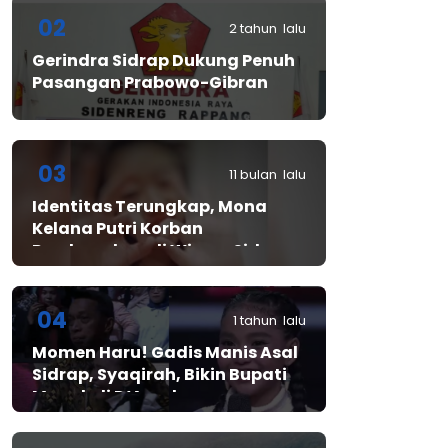
02
2 tahun lalu
Gerindra Sidrap Dukung Penuh
Pasangan Prabowo-Gibran
03
11 bulan lalu
Identitas Terungkap, Mona
Kelana Putri Korban
Pembunuhan di Wisma Sidrap
04
1 tahun lalu
Momen Haru! Gadis Manis Asal
Sidrap, Syaqirah, Bikin Bupati
Mewek di D’Academy​