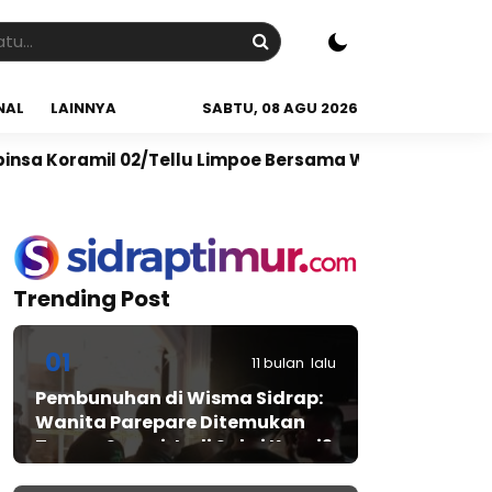
NAL
LAINNYA
SABTU, 08 AGU 2026
/Tellu Limpoe Bersama Warga Gelar Karya Bakti Bersi
Trending Post
01
11 bulan lalu
Pembunuhan di Wisma Sidrap:
Wanita Parepare Ditemukan
Tewas, Suami Jadi Saksi Kunci?