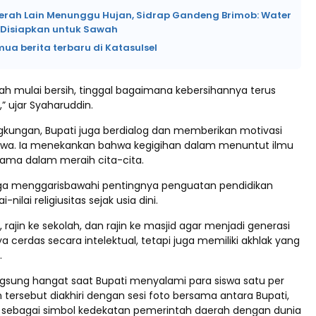
erah Lain Menunggu Hujan, Sidrap Gandeng Brimob: Water
Disiapkan untuk Sawah
mua berita terbaru di Katasulsel
dah mulai bersih, tinggal bagaimana kebersihannya terus
” ujar Syaharuddin.
ingkungan, Bupati juga berdialog dan memberikan motivasi
swa. Ia menekankan bahwa kegigihan dalam menuntut ilmu
tama dalam meraih cita-cita.
ga menggarisbawahi pentingnya penguatan pendidikan
i-nilai religiusitas sejak usia dini.
r, rajin ke sekolah, dan rajin ke masjid agar menjadi generasi
a cerdas secara intelektual, tetapi juga memiliki akhlak yang
.
gsung hangat saat Bupati menyalami para siswa satu per
 tersebut diakhiri dengan sesi foto bersama antara Bupati,
a sebagai simbol kedekatan pemerintah daerah dengan dunia