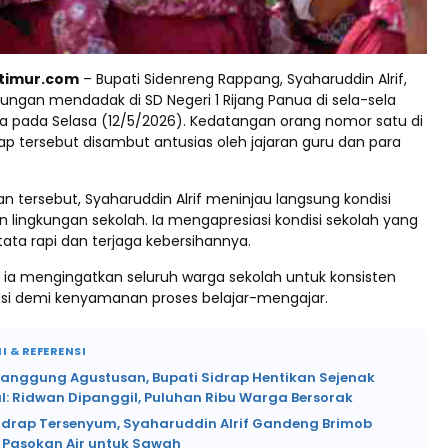
ptimur.com
– Bupati Sidenreng Rappang, Syaharuddin Alrif,
ungan mendadak di SD Negeri 1 Rijang Panua di sela-sela
a pada Selasa (12/5/2026). Kedatangan orang nomor satu di
ap tersebut disambut antusias oleh jajaran guru dan para
 tersebut, Syaharuddin Alrif meninjau langsung kondisi
an lingkungan sekolah. Ia mengapresiasi kondisi sekolah yang
rtata rapi dan terjaga kebersihannya.
, ia mengingatkan seluruh warga sekolah untuk konsisten
si demi kenyamanan proses belajar-mengajar.
I & REFERENSI
Panggung Agustusan, Bupati Sidrap Hentikan Sejenak
l: Ridwan Dipanggil, Puluhan Ribu Warga Bersorak
Sidrap Tersenyum, Syaharuddin Alrif Gandeng Brimob
 Pasokan Air untuk Sawah