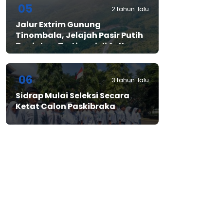
05
2 tahun lalu
Jalur Extrim Gunung
Tinombala, Jelajah Pasir Putih
Tanjakan Tertinggi di Sulteng
06
3 tahun lalu
Sidrap Mulai Seleksi Secara
Ketat Calon Paskibraka