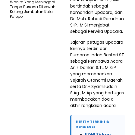
Wanita Yang Meninggal
bertindak sebagai
Tanpa Busana Dibawah
Kolong Jembatan Kota
Komandan Upacara, dan
Palopo
Dr. Muh. Rohadi Ramdhan
S.iP., M.Si menjabat
sebagai Perwira Upacara.
Jajaran petugas upacara
lainnya terdiri dari
Purnama Indah Bestari ST
sebagai Pembawa Acara,
Anis Dahlan S.T., M.Si.P
yang membacakan
Sejarah Otonomi Daerah,
serta Dr.H.Syamsuddin
S.Ag., M.Ap yang bertugas
membacakan doa di
akhir rangkaian acara.
BERITA TERKINI &
REFERENSI
KONI Sidrap