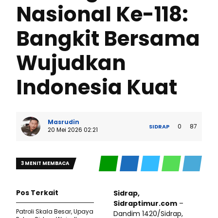
Nasional Ke-118:
Bangkit Bersama
Wujudkan
Indonesia Kuat
Masrudin
0
87
SIDRAP
20 Mei 2026 02:21
3 MENIT MEMBACA
Pos Terkait
Sidrap,
Sidraptimur.com
–
Patroli Skala Besar, Upaya
Dandim 1420/Sidrap,