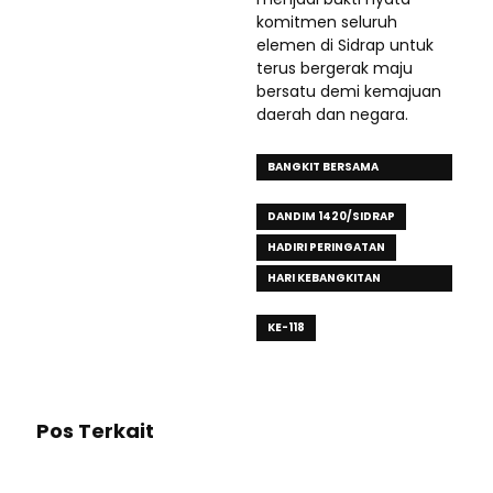
komitmen seluruh
elemen di Sidrap untuk
terus bergerak maju
bersatu demi kemajuan
daerah dan negara.
BANGKIT BERSAMA
WUJUDKAN INDONESIA KUAT
DANDIM 1420/SIDRAP
HADIRI PERINGATAN
HARI KEBANGKITAN
NASIONAL
KE-118
Pos Terkait