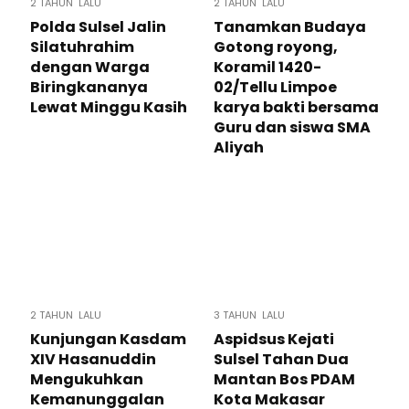
2 TAHUN LALU
2 TAHUN LALU
Polda Sulsel Jalin
Tanamkan Budaya
Silatuhrahim
Gotong royong,
dengan Warga
Koramil 1420-
Biringkananya
02/Tellu Limpoe
Lewat Minggu Kasih
karya bakti bersama
Guru dan siswa SMA
Aliyah
2 TAHUN LALU
3 TAHUN LALU
Kunjungan Kasdam
Aspidsus Kejati
XIV Hasanuddin
Sulsel Tahan Dua
Mengukuhkan
Mantan Bos PDAM
Kemanunggalan
Kota Makasar