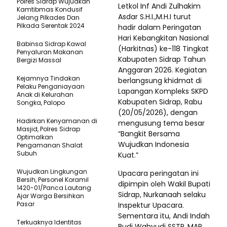
Polres Sidrap Wujudkan
Letkol Inf Andi Zulhakim
Kamtibmas Kondusif
Asdar S.H.I.,M.H.I turut
Jelang Pilkades Dan
Pilkada Serentak 2024
hadir dalam Peringatan
Hari Kebangkitan Nasional
Babinsa Sidrap Kawal
(Harkitnas) ke-118 Tingkat
Penyaluran Makanan
Kabupaten Sidrap Tahun
Bergizi Massal
Anggaran 2026. Kegiatan
Kejamnya Tindakan
berlangsung khidmat di
Pelaku Penganiayaan
Lapangan Kompleks SKPD
Anak di Kelurahan
Kabupaten Sidrap, Rabu
Songka, Palopo
(20/05/2026), dengan
Hadirkan Kenyamanan di
mengusung tema besar
Masjid, Polres Sidrap
“Bangkit Bersama
Optimalkan
Wujudkan Indonesia
Pengamanan Shalat
Subuh
Kuat.”
Wujudkan Lingkungan
Upacara peringatan ini
Bersih, Personel Koramil
dipimpin oleh Wakil Bupati
1420-01/Panca Lautang
Sidrap, Nurkanaah selaku
Ajar Warga Bersihkan
Pasar
Inspektur Upacara.
Sementara itu, Andi Indah
Terkuaknya Identitas
Budi Wahyudi SSTP.,MAP