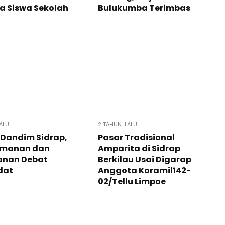
a Siswa Sekolah
Bulukumba Terimbas
ALU
2 TAHUN LALU
 Dandim Sidrap,
Pasar Tradisional
manan dan
Amparita di Sidrap
nan Debat
Berkilau Usai Digarap
dat
Anggota Koramil142-
02/Tellu Limpoe