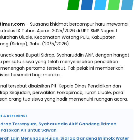
ptimur.com
– Suasana khidmat bercampur haru mewarnai
a kelas IX Tahun Ajaran 2025/2026 di UPT SMP Negeri 1
elurahan Uluale, Kecamatan Watang Pulu, Kabupaten
ang (Sidrap), Rabu (20/5/2026).
cak saat Bupati Sidrap, Syaharuddin Alrif, dengan hangat
 per satu siswa yang telah menyelesaikan pendidikan
h menengah pertama tersebut. Tak pelak ini memberikan
vasi tersendiri bagi mereka.
l tersebut disaksikan Plt. Kepala Dinas Pendidikan dan
ap Sirajuddin, perwakilan Forkopimca, Lurah Uluale, para
tusan orang tua siswa yang hadir memenuhi ruangan acara.
I & REFERENSI
Sidrap Tersenyum, Syaharuddin Alrif Gandeng Brimob
 Pasokan Air untuk Sawah
erah Lain Menunggu Hujan, Sidrap Gandeng Brimob: Water