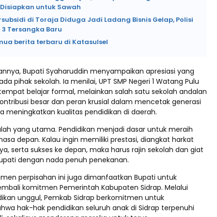
Disiapkan untuk Sawah
rsubsidi di Toraja Diduga Jadi Ladang Bisnis Gelap, Polisi
3 Tersangka Baru
mua berita terbaru di Katasulsel
nnya, Bupati Syaharuddin menyampaikan apresiasi yang
a pihak sekolah. Ia menilai, UPT SMP Negeri 1 Watang Pulu
tempat belajar formal, melainkan salah satu sekolah andalan
kontribusi besar dan peran krusial dalam mencetak generasi
ta meningkatkan kualitas pendidikan di daerah.
alah yang utama. Pendidikan menjadi dasar untuk meraih
asa depan. Kalau ingin memiliki prestasi, diangkat harkat
, serta sukses ke depan, maka harus rajin sekolah dan giat
r Bupati dengan nada penuh penekanan.
momen perpisahan ini juga dimanfaatkan Bupati untuk
bali komitmen Pemerintah Kabupaten Sidrap. Melalui
ikan unggul, Pemkab Sidrap berkomitmen untuk
wa hak-hak pendidikan seluruh anak di Sidrap terpenuhi