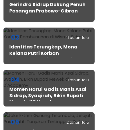
Gerindra Sidrap Dukung Penuh
Pasangan Prabowo-Gibran
03
11 bulan lalu
Identitas Terungkap, Mona
Kelana Putri Korban
Pembunuhan di Wisma Sidrap
04
1 tahun lalu
Momen Haru! Gadis Manis Asal
Sidrap, Syaqirah, Bikin Bupati
Mewek di D’Academy​
05
2 tahun lalu