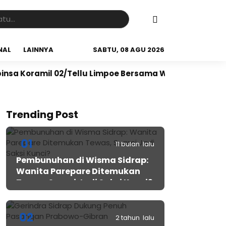
NAL
LAINNYA
SABTU, 08 AGU 2026
il 02/Tellu Limpoe Bersama Warga Gelar Karya Bakti 
Trending Post
01
11 bulan lalu
Pembunuhan di Wisma Sidrap:
Wanita Parepare Ditemukan
Tewas, Suami Jadi Saksi Kunci?
02
2 tahun lalu