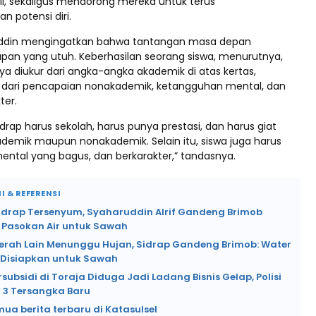
li, sekaligus mendorong mereka untuk terus
potensi diri.
uddin mengingatkan bahwa tantangan masa depan
pan yang utuh. Keberhasilan seorang siswa, menurutnya,
ya diukur dari angka-angka akademik di atas kertas,
 dari pencapaian nonakademik, ketangguhan mental, dan
ter.
rap harus sekolah, harus punya prestasi, dan harus giat
kademik maupun nonakademik. Selain itu, siswa juga harus
 mental yang bagus, dan berkarakter,” tandasnya.
I & REFERENSI
Sidrap Tersenyum, Syaharuddin Alrif Gandeng Brimob
 Pasokan Air untuk Sawah
erah Lain Menunggu Hujan, Sidrap Gandeng Brimob: Water
Disiapkan untuk Sawah
rsubsidi di Toraja Diduga Jadi Ladang Bisnis Gelap, Polisi
3 Tersangka Baru
mua berita terbaru di Katasulsel