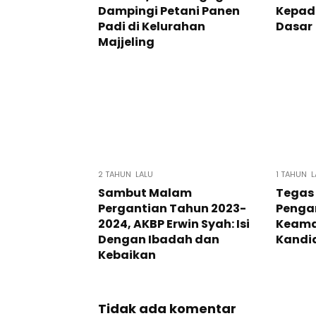
Dampingi Petani Panen
Kepad
Padi di Kelurahan
Dasar
Majjeling
2 TAHUN LALU
1 TAHUN L
Sambut Malam
Tegas
Pergantian Tahun 2023-
Penga
2024, AKBP Erwin Syah: Isi
Keama
Dengan Ibadah dan
Kandi
Kebaikan
Tidak ada komentar