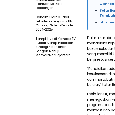
Cannon 
Bantuan Ke Desa
Leppangen
Solar Be
Tambah 
Dandim Sidrap Hadir
Pelantikan Pengurus HMI
Lihat se
Cabang Sidrap Periode
2024-2025
Dalam sambuta
Tampil Live di Kompas TV,
Bupati Sidrap Paparkan
mendalam kepad
Strategi Ketahanan
bukan sekadar 
Pangan Menuju
yang memiliki 
Masyarakat Sejahtera
berprestasi ser
“Pendidikan ad
kesuksesan di m
dan martabatnya
belajar,” tutu
Lebih lanjut, 
menegaskan kem
program pendid
memastikan bah