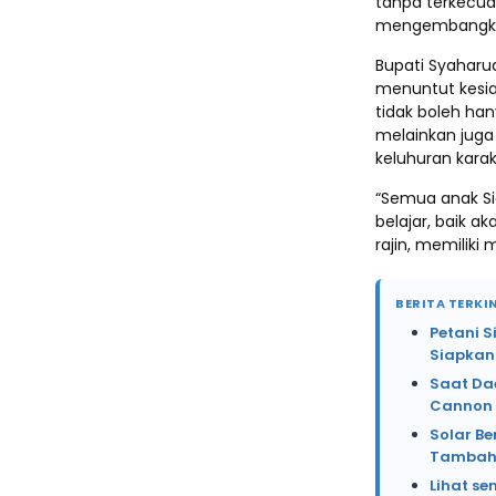
tanpa terkecua
mengembangkan 
Bupati Syahar
menuntut kesia
tidak boleh han
melainkan juga
keluhuran karak
“Semua anak Sid
belajar, baik a
rajin, memiliki
BERITA TERKIN
Petani 
Siapkan
Saat Da
Cannon 
Solar Be
Tambah 
Lihat se