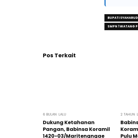
BUPATI SYAHARUD
SMPN 1 WATANG 
Pos Terkait
6 BULAN LALU
2 TAHUN 
Dukung Ketahanan
Babin
Pangan, Babinsa Koramil
Koram
1420-03/Maritengngae
Pulu M