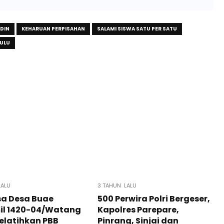
DIN
KEHARUAN PERPISAHAN
SALAMI SISWA SATU PER SATU
PULU
LALU
3 TAHUN LALU
sa Desa Buae
500 Perwira Polri Bergeser,
il 1420-04/Watang
Kapolres Parepare,
elatihkan PBB
Pinrang, Sinjai dan