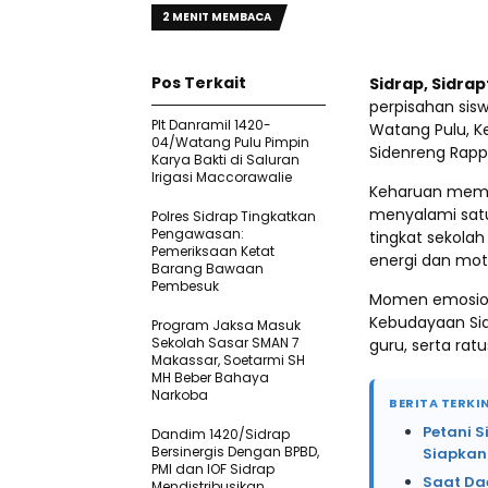
2 MENIT MEMBACA
Pos Terkait
Sidrap, Sidra
perpisahan sisw
Plt Danramil 1420-
Watang Pulu, K
04/Watang Pulu Pimpin
Sidenreng Rapp
Karya Bakti di Saluran
Irigasi Maccorawalie
Keharuan memun
menyalami satu
Polres Sidrap Tingkatkan
Pengawasan:
tingkat sekola
Pemeriksaan Ketat
energi dan moti
Barang Bawaan
Pembesuk
Momen emosiona
Kebudayaan Sidr
Program Jaksa Masuk
Sekolah Sasar SMAN 7
guru, serta ra
Makassar, Soetarmi SH
MH Beber Bahaya
Narkoba
BERITA TERKIN
Petani 
Dandim 1420/Sidrap
Bersinergis Dengan BPBD,
Siapkan
PMI dan IOF Sidrap
Saat Da
Mendistribusikan