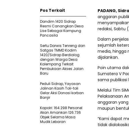
Pos Terkait
PADANG, Sidr
anggaran publi
Dandim 1420 Sidrap
menyampaikan k
Resmi Canangkan Desa
redaksi, Sabtu 
Lise Sebagai Kampung
Pancasila
Dalam penjelas
sejumlah keter
Sertu Darwis Tenreng dan
Satgas TMMD Kodim
media, hingga 
1420/Sidrap Berdialog
dijalankan.
dengan Warga Desa
Kalempang Terkait
Poin utama dal
Pembukaan Akses Jalan
Baru
Sumatera V Pad
sama publikasi
Peduli Sidrap, Yayasan
Jalinan Kasih Toli-toli
Melalui Tim SiM
Gelar Aksi Donasi korban
Pelaksanaan An
Banjir
anggaran yang 
Kapolri: 164.298 Personel
maupun bentuk 
Akan Amankan 126.736
Objek Selama Masa
“Kami dapat m
Mudik Lebaran
tidak dialokas