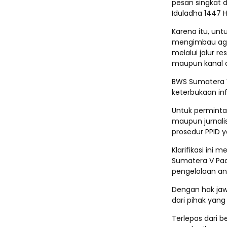
pesan singkat 
Iduladha 1447 Hi
Karena itu, unt
mengimbau aga
melalui jalur r
maupun kanal di
BWS Sumatera 
keterbukaan inf
Untuk perminta
maupun jurnali
prosedur PPID y
Klarifikasi in
Sumatera V Pa
pengelolaan an
Dengan hak jaw
dari pihak yan
Terlepas dari b