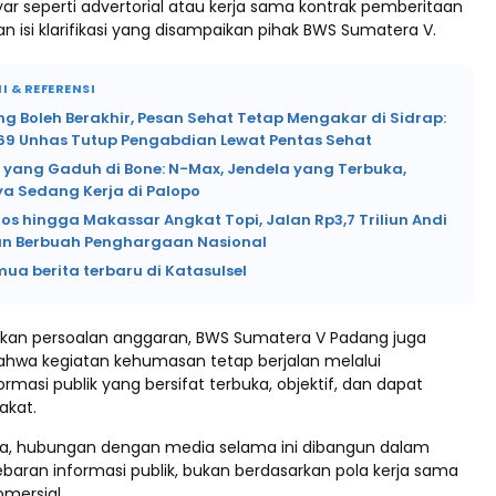
yar seperti advertorial atau kerja sama kontrak pemberitaan
ian isi klarifikasi yang disampaikan pihak BWS Sumatera V.
I & REFERENSI
 Boleh Berakhir, Pesan Sehat Tetap Mengakar di Sidrap:
69 Unhas Tutup Pengabdian Lewat Pentas Sehat
i yang Gaduh di Bone: N-Max, Jendela yang Terbuka,
a Sedang Kerja di Palopo
os hingga Makassar Angkat Topi, Jalan Rp3,7 Triliun Andi
n Berbuah Penghargaan Nasional
mua berita terbaru di Katasulsel
skan persoalan anggaran, BWS Sumatera V Padang juga
hwa kegiatan kehumasan tetap berjalan melalui
rmasi publik yang bersifat terbuka, objektif, dan dapat
akat.
a, hubungan dengan media selama ini dibangun dalam
baran informasi publik, bukan berdasarkan pola kerja sama
omersial.