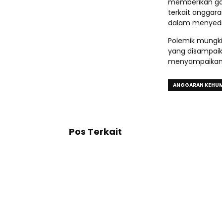
memberikan ga
terkait anggar
dalam menyedi
Polemik mungki
yang disampaik
menyampaikan v
ANGGARAN KEHU
Pos Terkait