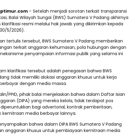
aptimur.com
– Setelah menjadi sorotan terkait transparansi
kasi, Balai Wilayah Sungai (BWS) Sumatera V Padang akhirnya
larifikasi resmi melalui hak jawab yang dikirimkan kepada
(30/5/2026).
an tertulis tersebut, BWS Sumatera V Padang memberikan
angan terkait anggaran kehumasan, pola hubungan dengan
mekanisme penyampaian informasi publik yang selama ini
am klarifikasi tersebut adalah penegasan bahwa BWS
ang tidak memiliki alokasi anggaran khusus untuk kerja
 berbayar dengan media massa.
alin/PPID, pihak balai menjelaskan bahwa dalam Daftar Isian
ggaran (DIPA) yang mereka kelola, tidak terdapat pos
diperuntukkan bagi advertorial, kontrak pemberitaan,
kemitraan media berbayar lainnya.
enyampaikan bahwa dalam DIPA BWS Sumatera V Padang
ikan anggaran khusus untuk pembiayaan kemitraan media