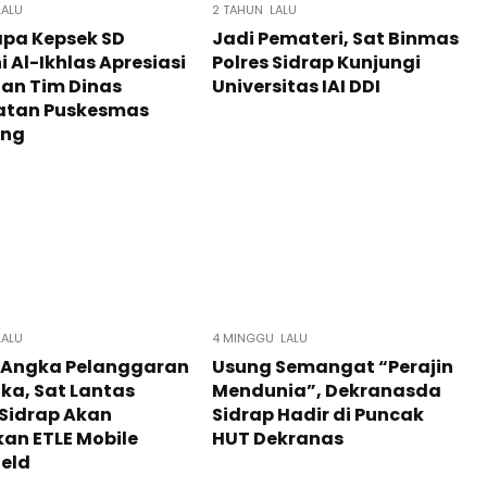
LALU
2 TAHUN LALU
pa Kepsek SD
Jadi Pemateri, Sat Binmas
i Al-Ikhlas Apresiasi
Polres Sidrap Kunjungi
an Tim Dinas
Universitas IAI DDI
atan Puskesmas
ang
LALU
4 MINGGU LALU
 Angka Pelanggaran
Usung Semangat “Perajin
ka, Sat Lantas
Mendunia”, Dekranasda
 Sidrap Akan
Sidrap Hadir di Puncak
an ETLE Mobile
HUT Dekranas
eld