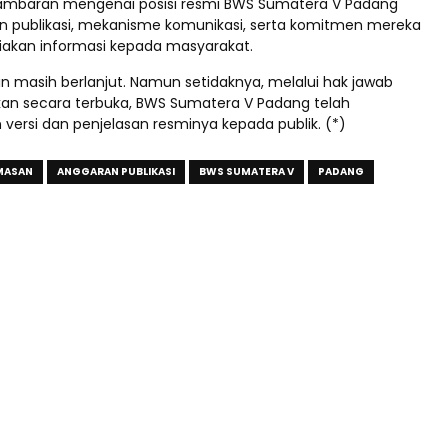
mbaran mengenai posisi resmi BWS Sumatera V Padang
an publikasi, mekanisme komunikasi, serta komitmen mereka
akan informasi kepada masyarakat.
n masih berlanjut. Namun setidaknya, melalui hak jawab
an secara terbuka, BWS Sumatera V Padang telah
ersi dan penjelasan resminya kepada publik. (*)
MASAN
ANGGARAN PUBLIKASI
BWS SUMATERA V
PADANG