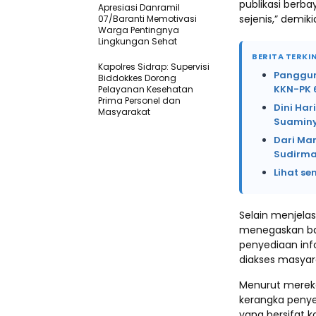
publikasi berba
Apresiasi Danramil
sejenis,” demik
07/Baranti Memotivasi
Warga Pentingnya
Lingkungan Sehat
BERITA TERKIN
Kapolres Sidrap: Supervisi
Panggung
Biddokkes Dorong
KKN-PK 
Pelayanan Kesehatan
Prima Personel dan
Dini Har
Masyarakat
Suaminy
Dari Mar
Sudirma
Lihat se
Selain menjela
menegaskan ba
penyediaan info
diakses masyar
Menurut merek
kerangka penye
yang bersifat k