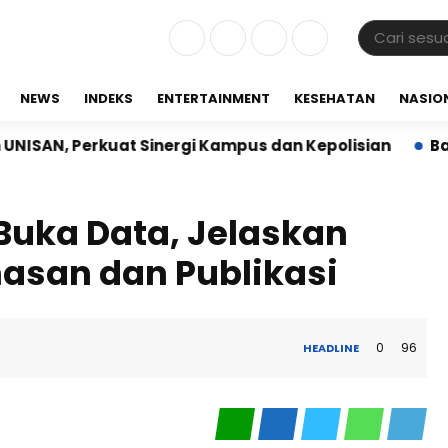
NEWS
INDEKS
ENTERTAINMENT
KESEHATAN
NASIO
kuat Sinergi Kampus dan Kepolisian
Babinsa Koram
Buka Data, Jelaskan
san dan Publikasi
0
96
HEADLINE