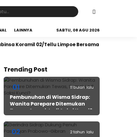
NAL
LAINNYA
SABTU, 08 AGU 2026
il 02/Tellu Limpoe Bersama Warga Gelar Karya Bakti B
Trending Post
01
11 bulan lalu
Pembunuhan di Wisma Sidrap:
Wanita Parepare Ditemukan
Tewas, Suami Jadi Saksi Kunci?
02
2 tahun lalu