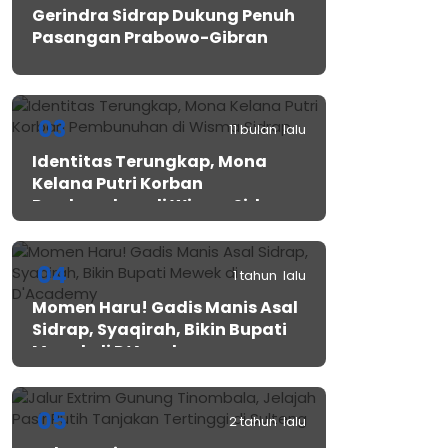
Gerindra Sidrap Dukung Penuh
Pasangan Prabowo-Gibran
03
11 bulan lalu
Identitas Terungkap, Mona
Kelana Putri Korban
Pembunuhan di Wisma Sidrap
04
1 tahun lalu
Momen Haru! Gadis Manis Asal
Sidrap, Syaqirah, Bikin Bupati
Mewek di D’Academy​
05
2 tahun lalu