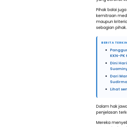
Pihak balai ju
kemitraan medi
maupun kriteri
sebagian pihak.
BERITA TERKIN
Panggung
KKN-PK 
Dini Har
Suaminy
Dari Mar
Sudirma
Lihat se
Dalam hak jawa
penjelasan ter
Mereka menyebu