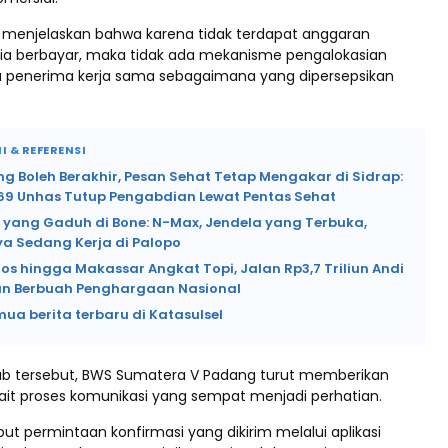
ga menjelaskan bahwa karena tidak terdapat anggaran
a berbayar, maka tidak ada mekanisme pengalokasian
a penerima kerja sama sebagaimana yang dipersepsikan
I & REFERENSI
 Boleh Berakhir, Pesan Sehat Tetap Mengakar di Sidrap:
69 Unhas Tutup Pengabdian Lewat Pentas Sehat
i yang Gaduh di Bone: N-Max, Jendela yang Terbuka,
a Sedang Kerja di Palopo
os hingga Makassar Angkat Topi, Jalan Rp3,7 Triliun Andi
n Berbuah Penghargaan Nasional
mua berita terbaru di Katasulsel
b tersebut, BWS Sumatera V Padang turut memberikan
kait proses komunikasi yang sempat menjadi perhatian.
t permintaan konfirmasi yang dikirim melalui aplikasi