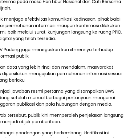
diterima pada masa Hari Libur Nasional dan Cuti Bersama
jriah.
uk menjaga efektivitas komunikasi kedinasan, pihak balai
r permohonan informasi maupun konfirmasi dilakukan
esmi, baik melalui surat, kunjungan langsung ke ruang PPID,
gital yang telah tersedia.
V Padang juga menegaskan komitmennya terhadap
ormasi publik.
an data yang lebih rinci dan mendalam, masyarakat
s dipersilakan mengajukan permohonan informasi sesuai
ang berlaku.
i menjadi jawaban resmi pertama yang disampaikan BWS
dang setelah muncul berbagai pertanyaan mengenai
ggaran publikasi dan pola hubungan dengan media.
ab tersebut, publik kini memperoleh penjelasan langsung
g menjadi objek pemberitaan.
erbagai pandangan yang berkembang, klarifikasi ini