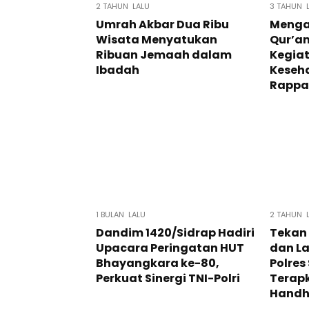
2 TAHUN LALU
3 TAHUN 
Umrah Akbar Dua Ribu
Menga
Wisata Menyatukan
Qur’an
Ribuan Jemaah dalam
Kegiat
Ibadah
Keseh
Rapp
1 BULAN LALU
2 TAHUN 
Dandim 1420/Sidrap Hadiri
Tekan
Upacara Peringatan HUT
dan La
Bhayangkara ke-80,
Polres
Perkuat Sinergi TNI-Polri
Terapk
Handh