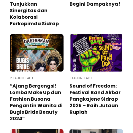
Tunjukkan
Begini Dampaknya!
Sinergitas dan
Kolaborasi
Forkopimda Sidrap
2 TAHUN LALU
1 TAHUN LALU
“Ajang Bergengsi!
Sound of Freedom:
Lomba Make Up dan
Festival Band Akbar
Fashion Busana
Pangkajene Sidrap
Pengantin Wanita di
2025 – Raih Jutaan
Bugis Bride Beauty
Rupiah
2024”