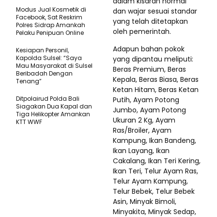
dalam kisaran normal
Modus Jual Kosmetik di
dan wajar sesuai standar
Facebook, Sat Reskrim
yang telah ditetapkan
Polres Sidrap Amankah
oleh pemerintah.
Pelaku Penipuan Online
Adapun bahan pokok
Kesiapan Personil,
Kapolda Sulsel: “Saya
yang dipantau meliputi:
Mau Masyarakat di Sulsel
Beras Premium, Beras
Beribadah Dengan
Kepala, Beras Biasa, Beras
Tenang”
Ketan Hitam, Beras Ketan
Ditpolairud Polda Bali
Putih, Ayam Potong
Siagakan Dua Kapal dan
Jumbo, Ayam Potong
Tiga Helikopter Amankan
Ukuran 2 Kg, Ayam
KTT WWF
Ras/Broiler, Ayam
Kampung, Ikan Bandeng,
Ikan Layang, Ikan
Cakalang, Ikan Teri Kering,
Ikan Teri, Telur Ayam Ras,
Telur Ayam Kampung,
Telur Bebek, Telur Bebek
Asin, Minyak Bimoli,
Minyakita, Minyak Sedap,