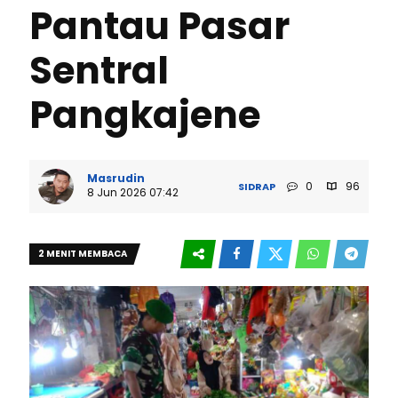
Pantau Pasar
Sentral
Pangkajene
Masrudin
0
96
SIDRAP
8 Jun 2026 07:42
2 MENIT MEMBACA