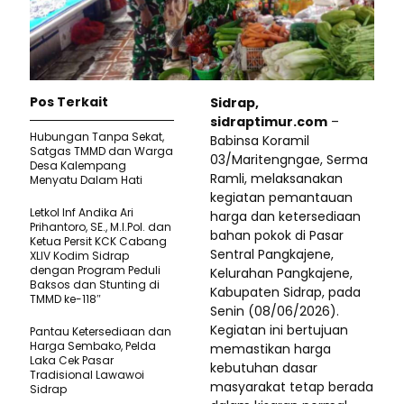
Pos Terkait
Sidrap,
sidraptimur.com
–
Hubungan Tanpa Sekat,
Babinsa Koramil
Satgas TMMD dan Warga
03/Maritengngae, Serma
Desa Kalempang
Ramli, melaksanakan
Menyatu Dalam Hati
kegiatan pemantauan
Letkol Inf Andika Ari
harga dan ketersediaan
Prihantoro, SE., M.I.Pol. dan
bahan pokok di Pasar
Ketua Persit KCK Cabang
Sentral Pangkajene,
XLIV Kodim Sidrap
dengan Program Peduli
Kelurahan Pangkajene,
Baksos dan Stunting di
Kabupaten Sidrap, pada
TMMD ke-118″
Senin (08/06/2026).
Kegiatan ini bertujuan
Pantau Ketersediaan dan
Harga Sembako, Pelda
memastikan harga
Laka Cek Pasar
kebutuhan dasar
Tradisional Lawawoi
masyarakat tetap berada
Sidrap