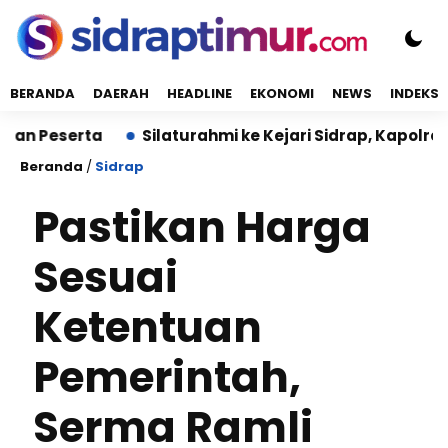
BERANDA
DAERAH
HEADLINE
EKONOMI
NEWS
INDEKS
eserta
Silaturahmi ke Kejari Sidrap, Kapolres Tegas
Beranda
/
Sidrap
Pastikan Harga
Sesuai
Ketentuan
Pemerintah,
Serma Ramli