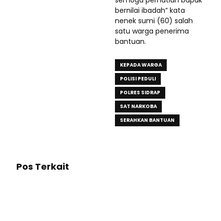
semoga perhatian bapak
bernilai ibadah” kata
nenek sumi (60) salah
satu warga penerima
bantuan.
KEPADA WARGA
POLISI PEDULI
POLRES SIDRAP
SAT NARKOBA
SERAHKAN BANTUAN
Pos Terkait