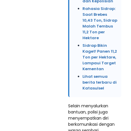
dan Kepolisian
Rahasia Sidrap:
Saat Brebes
10,43 Ton, Sidrap
Malah Tembus
11,2 Ton per
Hektare
Sidrap Bikin
Kaget! Panen 11,2
Ton per Hektare,
Lampaui Target
Kementan
Lihat semua
berita terbaru di
Katasulsel
Selain menyalurkan
bantuan, polisi juga
menyempatkan diri
berkomunikasi dengan
warga sembari