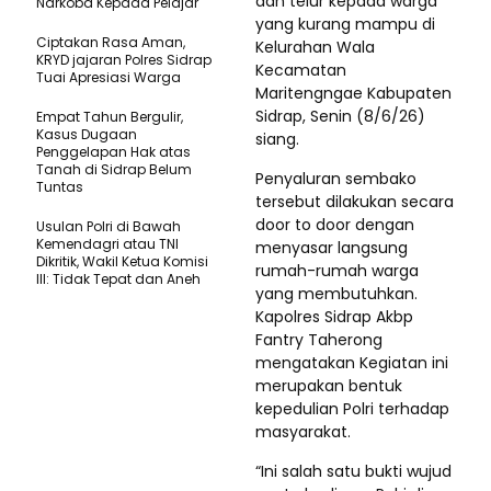
dan telur kepada warga
Narkoba Kepada Pelajar
yang kurang mampu di
Ciptakan Rasa Aman,
Kelurahan Wala
KRYD jajaran Polres Sidrap
Kecamatan
Tuai Apresiasi Warga
Maritengngae Kabupaten
Sidrap, Senin (8/6/26)
Empat Tahun Bergulir,
Kasus Dugaan
siang.
Penggelapan Hak atas
Tanah di Sidrap Belum
Penyaluran sembako
Tuntas
tersebut dilakukan secara
door to door dengan
Usulan Polri di Bawah
Kemendagri atau TNI
menyasar langsung
Dikritik, Wakil Ketua Komisi
rumah-rumah warga
III: Tidak Tepat dan Aneh
yang membutuhkan.
Kapolres Sidrap Akbp
Fantry Taherong
mengatakan Kegiatan ini
merupakan bentuk
kepedulian Polri terhadap
masyarakat.
“Ini salah satu bukti wujud