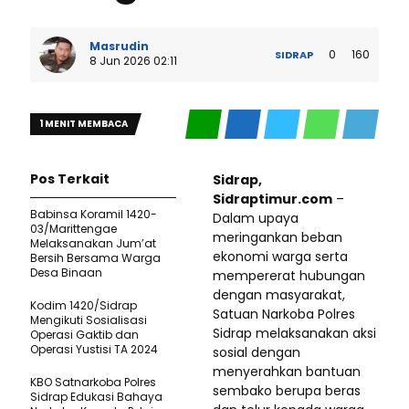
Masrudin
0
160
SIDRAP
8 Jun 2026 02:11
1 MENIT MEMBACA
Pos Terkait
Sidrap,
Sidraptimur.com
–
Babinsa Koramil 1420-
Dalam upaya
03/Marittengae
meringankan beban
Melaksanakan Jum’at
ekonomi warga serta
Bersih Bersama Warga
Desa Binaan
mempererat hubungan
dengan masyarakat,
Kodim 1420/Sidrap
Satuan Narkoba Polres
Mengikuti Sosialisasi
Sidrap melaksanakan aksi
Operasi Gaktib dan
Operasi Yustisi TA 2024
sosial dengan
menyerahkan bantuan
KBO Satnarkoba Polres
sembako berupa beras
Sidrap Edukasi Bahaya