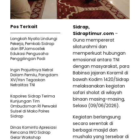
Pos Terkait
Sidrap,
Sidraptimur.com
–
Langkah Nyata Lindungi
Guna mempererat
Pekerja, Pemkab Sidrap
silaturahmi dan
dan BPJamsostek
memperkuat hubungan
Edukasi Pengusaha
Penggilingan Padi
emosional antara TNI
dengan masyarakat, para
Ingin Prajuritnya Netral
Babinsa jajaran Koramil di
Dalam Pemilu, Pangdam
bawah Kodim 1420/Sidrap
XIV/Hsn Tegaskan
Netralitas TNI
melaksanakan kegiatan
safari sholat di wilayah
Kapolres Sidrap Terima
binaan masing-masing,
Kunjungan Tim
Selasa (09/06/2026).
Ombudsman RI Perwakil
Sulsel di Mako Polres
Sidrap
Kegiatan berlangsung
secara serentak di
Dinas Kominfo Apresiasi
berbagai masjid dan
Rencana IWO Sidrap
mushala yang tersebar di
Gelar Workshop