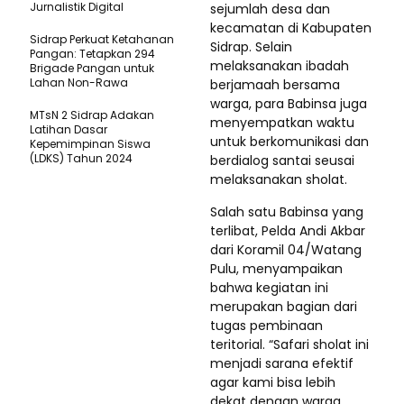
Jurnalistik Digital
sejumlah desa dan
kecamatan di Kabupaten
Sidrap Perkuat Ketahanan
Sidrap. Selain
Pangan: Tetapkan 294
melaksanakan ibadah
Brigade Pangan untuk
Lahan Non-Rawa
berjamaah bersama
warga, para Babinsa juga
MTsN 2 Sidrap Adakan
menyempatkan waktu
Latihan Dasar
untuk berkomunikasi dan
Kepemimpinan Siswa
(LDKS) Tahun 2024
berdialog santai seusai
melaksanakan sholat.
Salah satu Babinsa yang
terlibat, Pelda Andi Akbar
dari Koramil 04/Watang
Pulu, menyampaikan
bahwa kegiatan ini
merupakan bagian dari
tugas pembinaan
teritorial. “Safari sholat ini
menjadi sarana efektif
agar kami bisa lebih
dekat dengan warga.