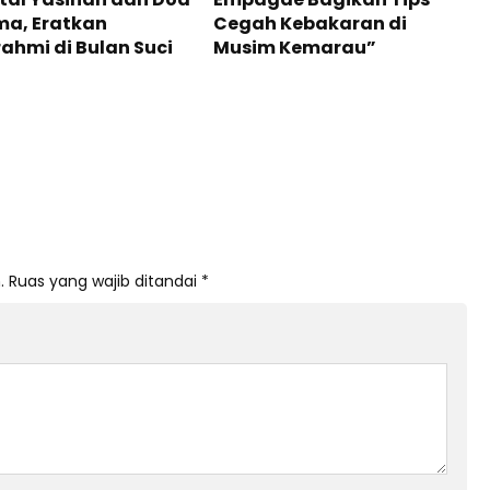
ma, Eratkan
Cegah Kebakaran di
rahmi di Bulan Suci
Musim Kemarau”
.
Ruas yang wajib ditandai
*