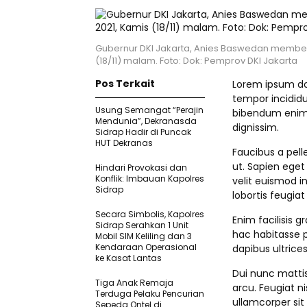
Gubernur DKI Jakarta, Anies Baswedan membe
(18/11) malam. Foto: Dok: Pemprov DKI Jakarta
Pos Terkait
Lorem ipsum dol
tempor incididu
Usung Semangat “Perajin
bibendum enim f
Mendunia”, Dekranasda
dignissim.
Sidrap Hadir di Puncak
HUT Dekranas
Faucibus a pell
ut. Sapien eget
Hindari Provokasi dan
Konflik: Imbauan Kapolres
velit euismod i
Sidrap
lobortis feugia
Secara Simbolis, Kapolres
Enim facilisis g
Sidrap Serahkan 1 Unit
hac habitasse p
Mobil SIM Keliling dan 3
Kendaraan Operasional
dapibus ultrices
ke Kasat Lantas
Dui nunc matti
Tiga Anak Remaja
arcu. Feugiat ni
Terduga Pelaku Pencurian
ullamcorper sit
Sepeda Ontel di