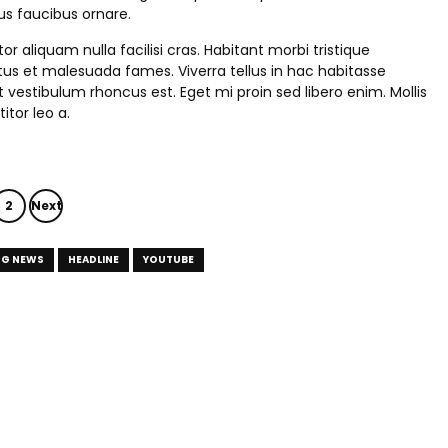
rus faucibus ornare.
tor aliquam nulla facilisi cras. Habitant morbi tristique
us et malesuada fames. Viverra tellus in hac habitasse
 vestibulum rhoncus est. Eget mi proin sed libero enim. Mollis
itor leo a.
2
Next
NG NEWS
HEADLINE
YOUTUBE