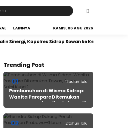
NAL
LAINNYA
KAMIS, 06 AGU 2026
nergi, Kapolres Sidrap Sowan ke Ketua NU Sidrap
Sid
Trending Post
01
11 bulan lalu
Pembunuhan di Wisma Sidrap:
Wanita Parepare Ditemukan
Tewas, Suami Jadi Saksi Kunci?
02
2 tahun lalu