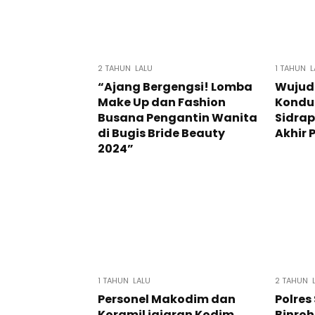
2 TAHUN LALU
1 TAHUN L
“Ajang Bergengsi! Lomba
Wujud
Make Up dan Fashion
Kondus
Busana Pengantin Wanita
Sidrap
di Bugis Bride Beauty
Akhir 
2024”
1 TAHUN LALU
2 TAHUN 
Personel Makodim dan
Polres
Koramil jajaran Kodim
Binroh