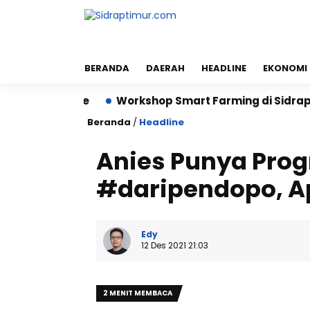
BERANDA
DAERAH
HEADLINE
EKONOMI
r Hektare
Workshop Smart Farming di Sidrap Bantu 
Beranda
/
Headline
Anies Punya Prog
#daripendopo, Ap
Edy
12 Des 2021 21:03
2 MENIT MEMBACA