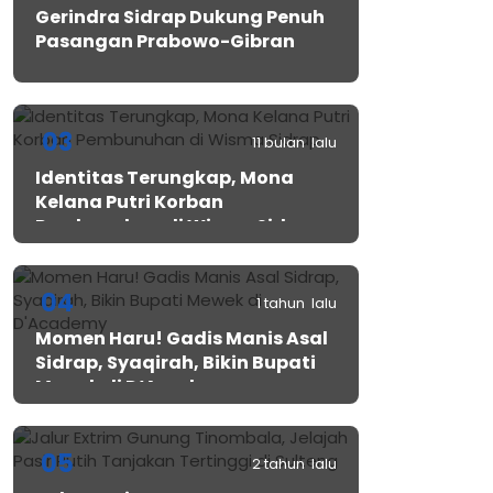
Gerindra Sidrap Dukung Penuh
Pasangan Prabowo-Gibran
03
11 bulan lalu
Identitas Terungkap, Mona
Kelana Putri Korban
Pembunuhan di Wisma Sidrap
04
1 tahun lalu
Momen Haru! Gadis Manis Asal
Sidrap, Syaqirah, Bikin Bupati
Mewek di D’Academy​
05
2 tahun lalu