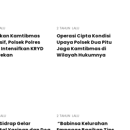
ALU
2 TAHUN LALU
kan Kamtibmas
Operasi Cipta Kondisi
if, Polsek Polres
Upaya Polsek Dua Pitu
 Intensifkan KRYD
Jaga Kamtibmas di
Pekan
Wilayah Hukumnya
LALU
2 TAHUN LALU
 Sidrap Gelar
“Babinsa Kelurahan
tal Yasinan dan Doa
Empagae Bagikan Tips