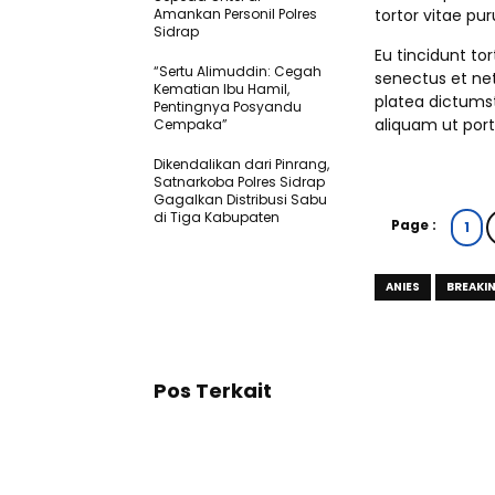
Amankan Personil Polres
tortor vitae pu
Sidrap
Eu tincidunt tor
“Sertu Alimuddin: Cegah
senectus et net
Kematian Ibu Hamil,
platea dictumst
Pentingnya Posyandu
aliquam ut portt
Cempaka”
Dikendalikan dari Pinrang,
Satnarkoba Polres Sidrap
Gagalkan Distribusi Sabu
di Tiga Kabupaten
Page :
1
ANIES
BREAKI
Pos Terkait