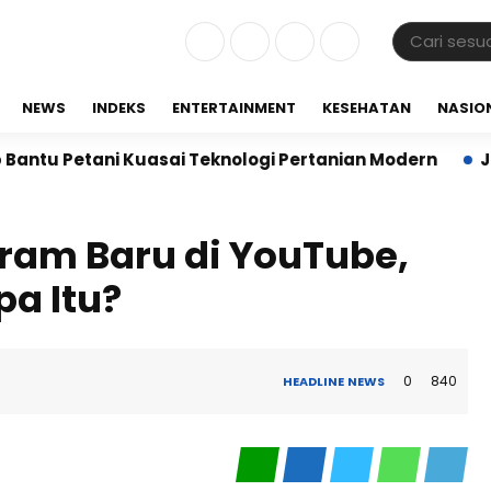
NEWS
INDEKS
ENTERTAINMENT
KESEHATAN
NASIO
Petani Kuasai Teknologi Pertanian Modern
Jalin Si
ram Baru di YouTube,
a Itu?
0
840
HEADLINE
NEWS