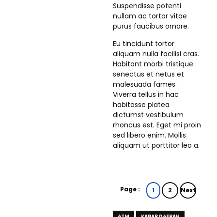
Suspendisse potenti
nullam ac tortor vitae
purus faucibus ornare.
Eu tincidunt tortor
aliquam nulla facilisi cras.
Habitant morbi tristique
senectus et netus et
malesuada fames.
Viverra tellus in hac
habitasse platea
dictumst vestibulum
rhoncus est. Eget mi proin
sed libero enim. Mollis
aliquam ut porttitor leo a.
Page :
1
2
Next
ATM
KABAR DAERAH