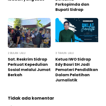
Forkopimda dan
Bupati Sidrap
2 BULAN LALU
3 TAHUN LALU
Sat. Reskrim Sidrap
Ketua IWO Sidrap
Perkuat Kepedulian
Edy Basri SH Jadi
Sosial melalui Jumat
Pemateri Pendidikan
Berkah
Dalam Pelatihan
Jurnalistik
Tidak ada komentar