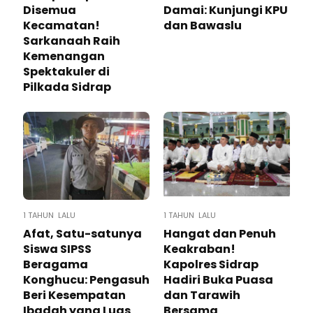
Disemua
Damai: Kunjungi KPU
Kecamatan!
dan Bawaslu
Sarkanaah Raih
Kemenangan
Spektakuler di
Pilkada Sidrap
1 TAHUN LALU
1 TAHUN LALU
Afat, Satu-satunya
Hangat dan Penuh
Siswa SIPSS
Keakraban!
Beragama
Kapolres Sidrap
Konghucu: Pengasuh
Hadiri Buka Puasa
Beri Kesempatan
dan Tarawih
Ibadah yang Luas
Bersama