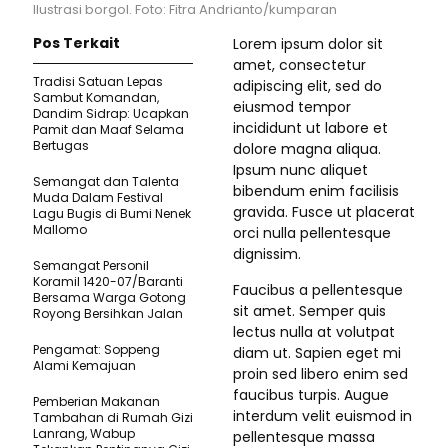
Ilustrasi borgol. Foto: Fitra Andrianto/kumparan
Pos Terkait
Lorem ipsum dolor sit
amet, consectetur
Tradisi Satuan Lepas
adipiscing elit, sed do
Sambut Komandan,
eiusmod tempor
Dandim Sidrap: Ucapkan
incididunt ut labore et
Pamit dan Maaf Selama
Bertugas
dolore magna aliqua.
Ipsum nunc aliquet
Semangat dan Talenta
bibendum enim facilisis
Muda Dalam Festival
gravida. Fusce ut placerat
Lagu Bugis di Bumi Nenek
Mallomo
orci nulla pellentesque
dignissim.
Semangat Personil
Koramil 1420-07/Baranti
Faucibus a pellentesque
Bersama Warga Gotong
sit amet. Semper quis
Royong Bersihkan Jalan
lectus nulla at volutpat
Pengamat: Soppeng
diam ut. Sapien eget mi
Alami Kemajuan
proin sed libero enim sed
faucibus turpis. Augue
Pemberian Makanan
interdum velit euismod in
Tambahan di Rumah Gizi
Lanrang, Wabup
pellentesque massa