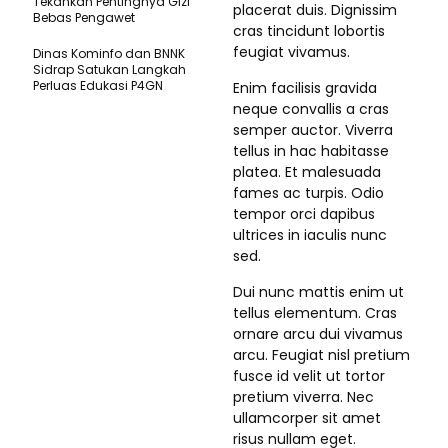
Tekankan Pentingnya Gizi
placerat duis. Dignissim
Bebas Pengawet
cras tincidunt lobortis
feugiat vivamus.
Dinas Kominfo dan BNNK
Sidrap Satukan Langkah
Perluas Edukasi P4GN
Enim facilisis gravida
neque convallis a cras
semper auctor. Viverra
tellus in hac habitasse
platea. Et malesuada
fames ac turpis. Odio
tempor orci dapibus
ultrices in iaculis nunc
sed.
Dui nunc mattis enim ut
tellus elementum. Cras
ornare arcu dui vivamus
arcu. Feugiat nisl pretium
fusce id velit ut tortor
pretium viverra. Nec
ullamcorper sit amet
risus nullam eget.