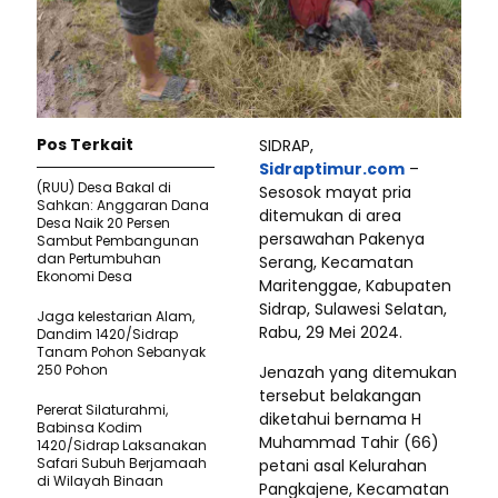
Pos Terkait
SIDRAP,
Sidraptimur.com
–
(RUU) Desa Bakal di
Sesosok mayat pria
Sahkan: Anggaran Dana
ditemukan di area
Desa Naik 20 Persen
persawahan Pakenya
Sambut Pembangunan
dan Pertumbuhan
Serang, Kecamatan
Ekonomi Desa
Maritenggae, Kabupaten
Sidrap, Sulawesi Selatan,
Jaga kelestarian Alam,
Rabu, 29 Mei 2024.
Dandim 1420/Sidrap
Tanam Pohon Sebanyak
250 Pohon
Jenazah yang ditemukan
tersebut belakangan
Pererat Silaturahmi,
diketahui bernama H
Babinsa Kodim
Muhammad Tahir (66)
1420/Sidrap Laksanakan
Safari Subuh Berjamaah
petani asal Kelurahan
di Wilayah Binaan
Pangkajene, Kecamatan