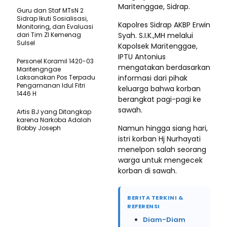
Maritenggae, Sidrap.
Guru dan Staf MTsN 2
Sidrap Ikuti Sosialisasi,
Kapolres Sidrap AKBP Erwin
Monitoring, dan Evaluasi
dari Tim ZI Kemenag
Syah. S.I.K.,MH melalui
Sulsel
Kapolsek Maritenggae,
IPTU Antonius
Personel Koramil 1420-03
mengatakan berdasarkan
Maritengngae
Laksanakan Pos Terpadu
informasi dari pihak
Pengamanan Idul Fitri
keluarga bahwa korban
1446 H
berangkat pagi-pagi ke
sawah.
Artis BJ yang Ditangkap
karena Narkoba Adalah
Namun hingga siang hari,
Bobby Joseph
istri korban Hj Nurhayati
menelpon salah seorang
warga untuk mengecek
korban di sawah.
BERITA TERKINI &
REFERENSI
Diam-Diam