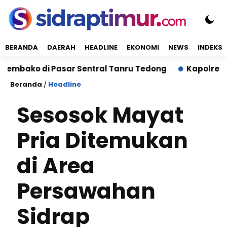
BERANDA
DAERAH
HEADLINE
EKONOMI
NEWS
INDEKS
o di Pasar Sentral Tanru Tedong
Kapolres Sidrap 
Beranda
/
Headline
Sesosok Mayat
Pria Ditemukan
di Area
Persawahan
Sidrap