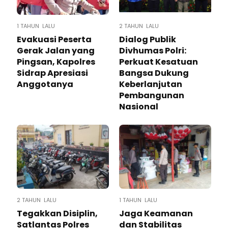
1 TAHUN LALU
2 TAHUN LALU
Evakuasi Peserta
Dialog Publik
Gerak Jalan yang
Divhumas Polri:
Pingsan, Kapolres
Perkuat Kesatuan
Sidrap Apresiasi
Bangsa Dukung
Anggotanya
Keberlanjutan
Pembangunan
Nasional
2 TAHUN LALU
1 TAHUN LALU
Tegakkan Disiplin,
Jaga Keamanan
Satlantas Polres
dan Stabilitas