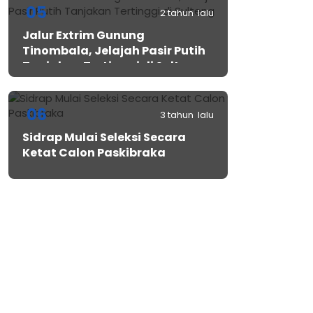
05
2 tahun lalu
Jalur Extrim Gunung
Tinombala, Jelajah Pasir Putih
Tanjakan Tertinggi di Sulteng
06
3 tahun lalu
Sidrap Mulai Seleksi Secara
Ketat Calon Paskibraka