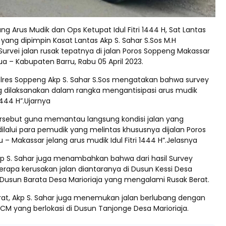
g Arus Mudik dan Ops Ketupat Idul Fitri 1444 H, Sat Lantas
yang dipimpin Kasat Lantas Akp S. Sahar S.Sos M.H
urvei jalan rusak tepatnya di jalan Poros Soppeng Makassar
Dua – Kabupaten Barru, Rabu 05 April 2023.
olres Soppeng Akp S. Sahar S.Sos mengatakan bahwa survey
ng dilaksanakan dalam rangka mengantisipasi arus mudik
 1444 H”.Ujarnya
tersebut guna memantau langsung kondisi jalan yang
ilalui para pemudik yang melintas khususnya dijalan Poros
 – Makassar jelang arus mudik Idul Fitri 1444 H”.Jelasnya
kp S. Sahar juga menambahkan bahwa dari hasil Survey
rapa kerusakan jalan diantaranya di Dusun Kessi Desa
Dusun Barata Desa Marioriaja yang mengalami Rusak Berat.
erat, Akp S. Sahar juga menemukan jalan berlubang dengan
CM yang berlokasi di Dusun Tanjonge Desa Marioriaja.