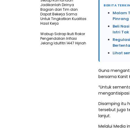
Setiap Komandan
Jadikanlah Dirinya
BERITA TERKIN
Bagian dari Tim dan
Malam Te
Dapat Bekerja Sama
Pinrang
Untuk Tingkatkan Kualitas
Hasil Kerja
Beli Na
Istri Ta
Wabup Sidrap Ikuti Rakor
Pengendalian Inflasi
Regulasi
Jelang Idulfitri 1447 Hijriah
Bertent
Lihat se
Guna mengantisi
bersama Kanit 
“Untuk sementar
mengantisipasi 
Disamping itu h
tersebut juga te
lanjut.
Melalui Media 