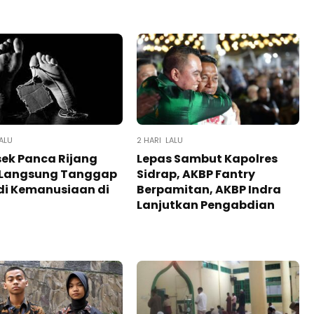
ALU
2 HARI LALU
ek Panca Rijang
Lepas Sambut Kapolres
 Langsung Tanggap
Sidrap, AKBP Fantry
di Kemanusiaan di
Berpamitan, AKBP Indra
Lanjutkan Pengabdian