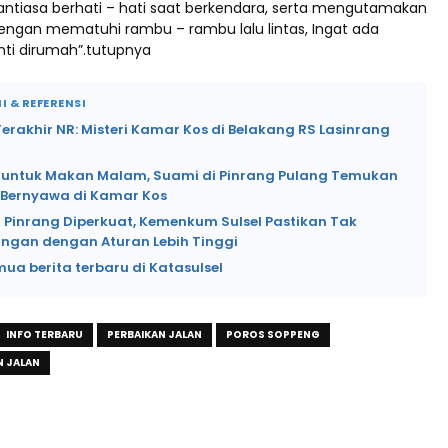
antiasa berhati – hati saat berkendara, serta mengutamakan
ngan mematuhi rambu – rambu lalu lintas, Ingat ada
ti dirumah”.tutupnya
I & REFERENSI
rakhir NR: Misteri Kamar Kos di Belakang RS Lasinrang
si untuk Makan Malam, Suami di Pinrang Pulang Temukan
k Bernyawa di Kamar Kos
 Pinrang Diperkuat, Kemenkum Sulsel Pastikan Tak
angan dengan Aturan Lebih Tinggi
mua berita terbaru di Katasulsel
INFO TERBARU
PERBAIKAN JALAN
POROS SOPPENG
N JALAN