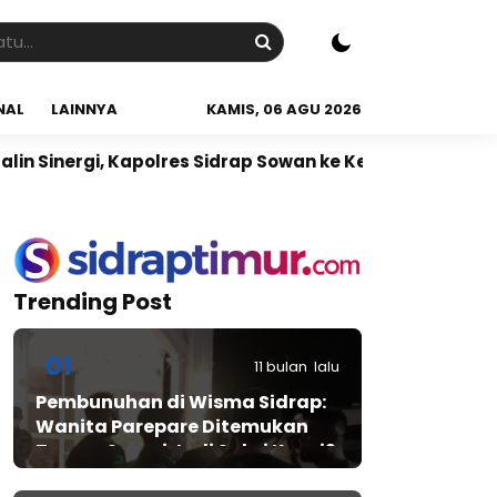
NAL
LAINNYA
KAMIS, 06 AGU 2026
 Kapolres Sidrap Sowan ke Ketua NU Sidrap
Sidrap Ja
Trending Post
01
11 bulan lalu
Pembunuhan di Wisma Sidrap:
Wanita Parepare Ditemukan
Tewas, Suami Jadi Saksi Kunci?