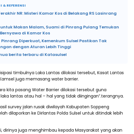
I & REFERENSI
rakhir NR: Misteri Kamar Kos di Belakang RS Lasinrang
si untuk Makan Malam, Suami di Pinrang Pulang Temukan
k Bernyawa di Kamar Kos
 Pinrang Diperkuat, Kemenkum Sulsel Pastikan Tak
angan dengan Aturan Lebih Tinggi
mua berita terbaru di Katasulsel
pasi timbulnya Laka Lantas dilokasi tersebut, Kasat Lantas
Kamsel juga memasang water barrier.
a kita pasang Water Barrier dilokasi tersebut guna
laka lantas atau hal – hal yang tidak diingingan”.terangnya.
asil survey jalan rusak diwilayah Kabupaten Soppeng
lah dilaporkan ke Dirlantas Polda Sulsel untuk ditindak lebih
ini, dirinya juga menghimbau kepada Masyarakat yang akan