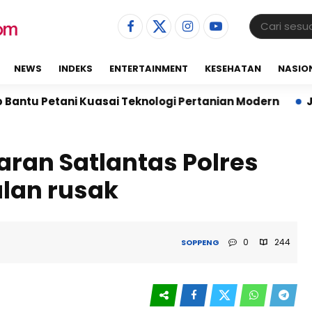
NEWS
INDEKS
ENTERTAINMENT
KESEHATAN
NASIO
 Kuasai Teknologi Pertanian Modern
Jalin Sinergi,
aran Satlantas Polres
alan rusak
0
244
SOPPENG