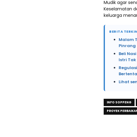
Mudik agar sen
Keselamatan de
keluarga menan
BERITA TERKIN
Malam Te
Pinrang
Beli Na
Istri Ta
Regulasi
Bertent
Lihat se
INFO SOPPENG
PROYEK PERBAIKA