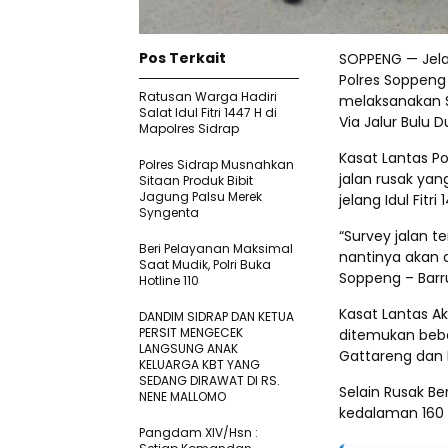
Pos Terkait
SOPPENG — Jelan
Polres Soppeng 
Ratusan Warga Hadiri
melaksanakan S
Salat Idul Fitri 1447 H di
Via Jalur Bulu 
Mapolres Sidrap
Kasat Lantas P
Polres Sidrap Musnahkan
jalan rusak ya
Sitaan Produk Bibit
Jagung Palsu Merek
jelang Idul Fitri
Syngenta
“Survey jalan 
Beri Pelayanan Maksimal
nantinya akan d
Saat Mudik, Polri Buka
Soppeng – Barru
Hotline 110
Kasat Lantas A
DANDIM SIDRAP DAN KETUA
PERSIT MENGECEK
ditemukan bebe
LANGSUNG ANAK
Gattareng dan 
KELUARGA KBT YANG
SEDANG DIRAWAT DI RS.
Selain Rusak B
NENE MALLOMO
kedalaman 160 
Pangdam XIV/Hsn :