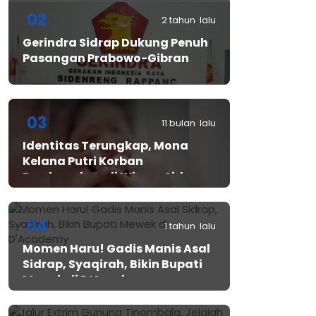
02
2 tahun lalu
Gerindra Sidrap Dukung Penuh
Pasangan Prabowo-Gibran
03
11 bulan lalu
Identitas Terungkap, Mona
Kelana Putri Korban
Pembunuhan di Wisma Sidrap
04
1 tahun lalu
Momen Haru! Gadis Manis Asal
Sidrap, Syaqirah, Bikin Bupati
Mewek di D’Academy​