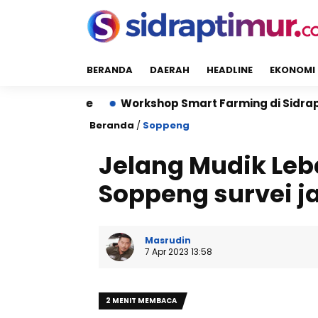
BERANDA
DAERAH
HEADLINE
EKONOMI
are
Workshop Smart Farming di Sidrap Bantu Petani
Beranda
/
Soppeng
Jelang Mudik Leb
Soppeng survei j
Masrudin
7 Apr 2023 13:58
2 MENIT MEMBACA