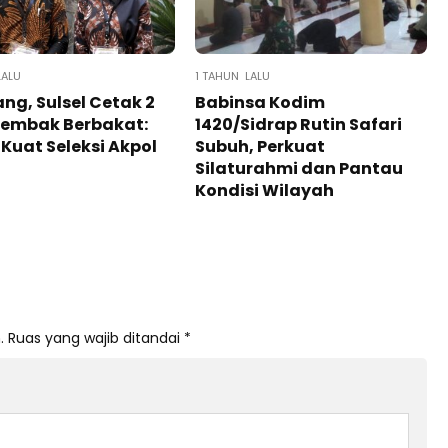
LALU
1 TAHUN LALU
ng, Sulsel Cetak 2
Babinsa Kodim
Tembak Berbakat:
1420/Sidrap Rutin Safari
Kuat Seleksi Akpol
Subuh, Perkuat
Silaturahmi dan Pantau
Kondisi Wilayah
.
Ruas yang wajib ditandai
*