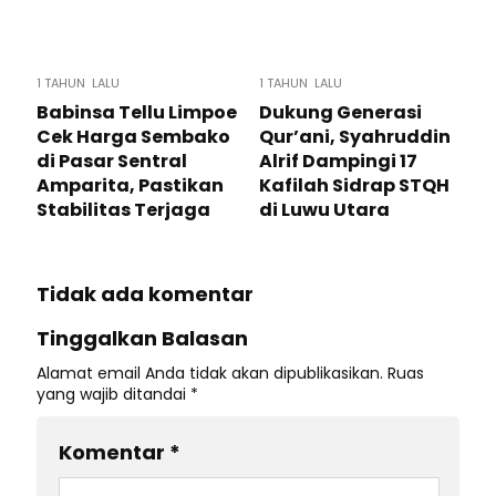
1 TAHUN LALU
1 TAHUN LALU
Babinsa Tellu Limpoe
Dukung Generasi
Cek Harga Sembako
Qur’ani, Syahruddin
di Pasar Sentral
Alrif Dampingi 17
Amparita, Pastikan
Kafilah Sidrap STQH
Stabilitas Terjaga
di Luwu Utara
Tidak ada komentar
Tinggalkan Balasan
Alamat email Anda tidak akan dipublikasikan.
Ruas
yang wajib ditandai
*
Komentar
*