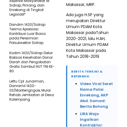
Aspirasi Masyarakat di
Makassar, MRP.
Sidrap, Pinrang, dan
Enrekang di Tingkat
Legislatif”
Ada juga H.SP yang
merupakan Direktur
Dandim 1420/Sidrap
Umum PDAM Kota
Terima Apresiasi:
Makassar padaTahun
Kontribusi Luar Biasa
pada Peresmian
2020-2021, lalu H.AH,
Polsubsektor Sidrap
Direktur Umum PDAM
Kota Makassar pada
Kodim 1420/Sidrap Gelar
Tahun 2018-2019
Baksos Kesehatan Donor
Darah dan Pengobatan
Gratis Sambut HUT TNI KE-
80
BERITA TERKINI &
REFERENSI
Lettu Cpl Junarman,
Video Viral Seret
Danramil 1420-
Nama Polisi
03/Maritengngae, Mulai
Rehab Jembatan di Desa
Enrekang, AKP
Kalempang
Abd. Samad:
Berita Bohong
LIRA Wajo
Ingatkan
Kontraktor: