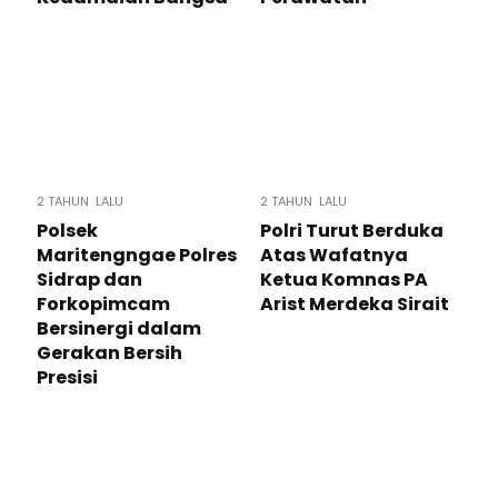
2 TAHUN LALU
2 TAHUN LALU
Polsek
Polri Turut Berduka
Maritengngae Polres
Atas Wafatnya
Sidrap dan
Ketua Komnas PA
Forkopimcam
Arist Merdeka Sirait
Bersinergi dalam
Gerakan Bersih
Presisi