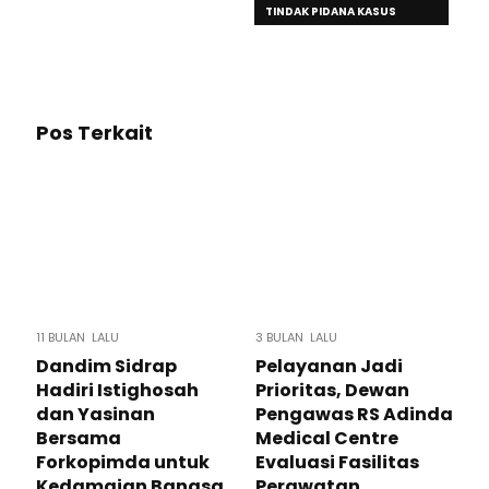
TINDAK PIDANA KASUS
KORUPSI
Pos Terkait
11 BULAN LALU
3 BULAN LALU
Dandim Sidrap
Pelayanan Jadi
Hadiri Istighosah
Prioritas, Dewan
dan Yasinan
Pengawas RS Adinda
Bersama
Medical Centre
Forkopimda untuk
Evaluasi Fasilitas
Kedamaian Bangsa
Perawatan