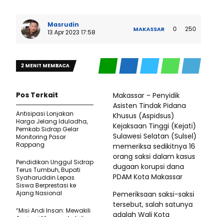
Masrudin
0
250
MAKASSAR
13 Apr 2023 17:58
2 MENIT MEMBACA
Pos Terkait
Makassar – Penyidik
Asisten Tindak Pidana
Antisipasi Lonjakan
Khusus (Aspidsus)
Harga Jelang Iduladha,
Kejaksaan Tinggi (Kejati)
Pemkab Sidrap Gelar
Sulawesi Selatan (Sulsel)
Monitoring Pasar
Rappang
memeriksa sedikitnya 16
orang saksi dalam kasus
Pendidikan Unggul Sidrap
dugaan korupsi dana
Terus Tumbuh, Bupati
PDAM Kota Makassar
Syaharuddin Lepas
Siswa Berprestasi ke
Ajang Nasional
Pemeriksaan saksi-saksi
tersebut, salah satunya
“Misi Andi Insan: Mewakili
adalah Wali Kota