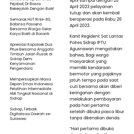
April sampai dengan 25
Pejabat, Dr Basra:
April 2023 pelayanan
Bekerjalah Dengan Baik!
tutup dan akan kembali
beroperasi pada Rabu 26
Semarak HUT RI ke-80,
Babinsa Passeno
April 2023.
Bersama Warga Gelar
Karya Bakti di Baranti
Kanit Regident Sat Lantas
Polres Sidrap IPTU
Apresiasi Kapolsek Dua
Agusnawan mengatakan
Pitue Bersama Anggota
Timbun Jalan Rusak di
bahwa, Bagi warga
Sidrap Demi
masyarakat yang
Kenyamanan
memiliki kendaraan
Pengendara
bermotor yang pajaknya
Mempersiapkan Masa
jatuh tempo pada saat
Depan Emas Indonesia:
cuti bersama akan diberi
Pelatihan Intermediate
keringanan dengan
HMI Tingkat Nasional di
Sidrap
melakukan pembayaran
pada hari pertama
Sidrap, Terbaik
setelah dibuka pasca libur
Digitalisasi Daerah se-
tanpa dikenakan denda.
Sulawesi
“Hari pertama dibuka