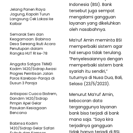
Indonesia (BSI). Bank
Jelang Panen Raya
tersebut juga sempat
Jagung, Kapolri Turun
mengalami gangguan
Langsung Cek Lokasi ke
layanan yang dikeluhkan
Kalbar
oleh nasabahnya.
Semarak Seni dan
Keagamaan: Babinsa
Ma’ruf Amin meminta BSI
Desa Sereang Ikuti Acara
memperbaiki sistem agar
Penutupan dalam
hal serupa tidak terulang.
Rangka HUT RI ke-78
“Penyelesaiannya dengan
Anggota Satgas TMMD
memperbaiki sistem bank
Kodim 1420/Sidrap Awasi
syariah itu sendiri,”
Progres Perintisan Jalan
tuturnya di Nusa Dua, Bali,
Poros Karebosi-Paraja di
Dusun 3 Paraja
Selasa (23/5/2023).
Antisipasi Cuaca Ekstrem,
Menurut Ma’ruf Amin,
Dandim 1420/Sidrap
kebocoran data
Pimpin Apel Gelar
terganggunya layanan
Pasukan Kesiagaan
Bencana
bank bisa terjadi di bank
mana saja. “Saya kira
Babinsa Kodim
terjadinya gangguan
1420/Sidrap Gelar Safari
tidak hanya terjadi di BSI,
Subuh dan Komsos,