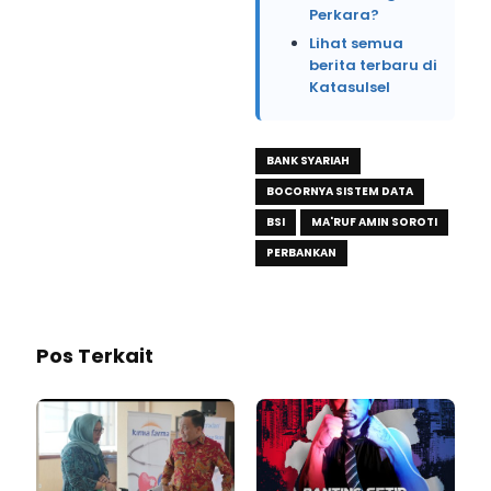
Perkara?
Lihat semua
berita terbaru di
Katasulsel
BANK SYARIAH
BOCORNYA SISTEM DATA
BSI
MA'RUF AMIN SOROTI
PERBANKAN
Pos Terkait