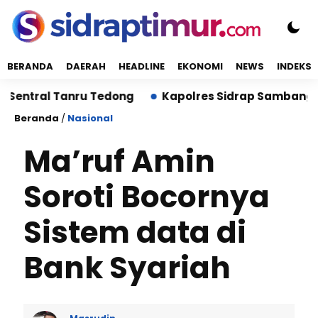
BERANDA
DAERAH
HEADLINE
EKONOMI
NEWS
INDEKS
al Tanru Tedong
Kapolres Sidrap Sambangi Rektor U
Beranda
/
Nasional
Ma’ruf Amin
Soroti Bocornya
Sistem data di
Bank Syariah