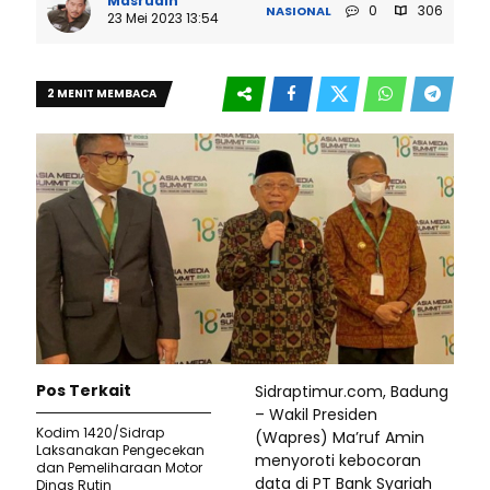
Masrudin
0
306
NASIONAL
23 Mei 2023 13:54
2 MENIT MEMBACA
Pos Terkait
Sidraptimur.com, Badung
– Wakil Presiden
Kodim 1420/Sidrap
(Wapres) Ma’ruf Amin
Laksanakan Pengecekan
menyoroti kebocoran
dan Pemeliharaan Motor
data di PT Bank Syariah
Dinas Rutin