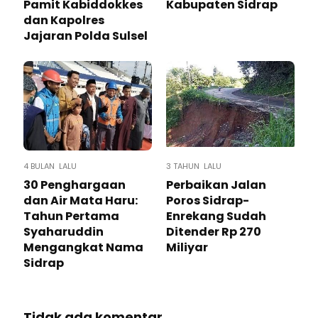
Pamit Kabiddokkes
Kabupaten Sidrap
dan Kapolres
Jajaran Polda Sulsel
4 BULAN LALU
3 TAHUN LALU
30 Penghargaan
Perbaikan Jalan
dan Air Mata Haru:
Poros Sidrap-
Tahun Pertama
Enrekang Sudah
Syaharuddin
Ditender Rp 270
Mengangkat Nama
Miliyar
Sidrap
Tidak ada komentar