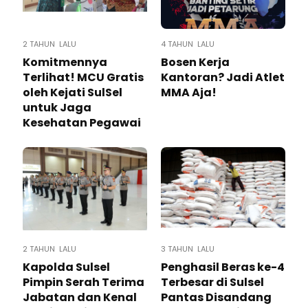
2 TAHUN LALU
4 TAHUN LALU
Komitmennya
Bosen Kerja
Terlihat! MCU Gratis
Kantoran? Jadi Atlet
oleh Kejati SulSel
MMA Aja!
untuk Jaga
Kesehatan Pegawai
2 TAHUN LALU
3 TAHUN LALU
Kapolda Sulsel
Penghasil Beras ke-4
Pimpin Serah Terima
Terbesar di Sulsel
Jabatan dan Kenal
Pantas Disandang