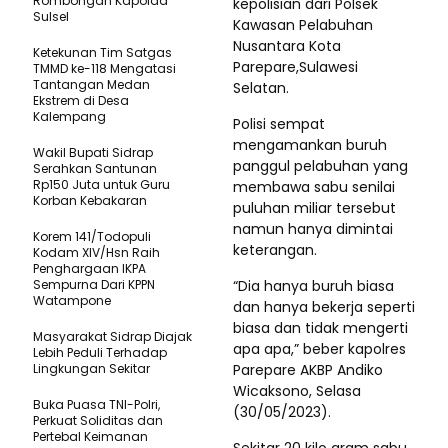
Rombongan Kapolda
kepolisian dari Polsek
Sulsel
Kawasan Pelabuhan
Nusantara Kota
Ketekunan Tim Satgas
Parepare,Sulawesi
TMMD ke-118 Mengatasi
Tantangan Medan
Selatan.
Ekstrem di Desa
Kalempang
Polisi sempat
mengamankan buruh
Wakil Bupati Sidrap
panggul pelabuhan yang
Serahkan Santunan
Rp150 Juta untuk Guru
membawa sabu senilai
Korban Kebakaran
puluhan miliar tersebut
namun hanya dimintai
Korem 141/Todopuli
keterangan.
Kodam XIV/Hsn Raih
Penghargaan IKPA
Sempurna Dari KPPN
“Dia hanya buruh biasa
Watampone
dan hanya bekerja seperti
biasa dan tidak mengerti
Masyarakat Sidrap Diajak
apa apa,” beber kapolres
Lebih Peduli Terhadap
Lingkungan Sekitar
Parepare AKBP Andiko
Wicaksono, Selasa
Buka Puasa TNI-Polri,
(30/05/2023).
Perkuat Soliditas dan
Pertebal Keimanan