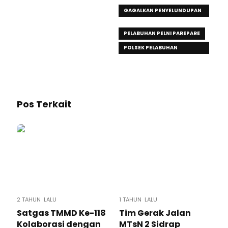
GAGALKAN PENYELUNDUPAN
NARKOTIKA
PELABUHAN PELNI PAREPARE
POLSEK PELABUHAN
NUSANTARA
Pos Terkait
2 TAHUN LALU
1 TAHUN LALU
Satgas TMMD Ke-118
Tim Gerak Jalan
Kolaborasi dengan
MTsN 2 Sidrap