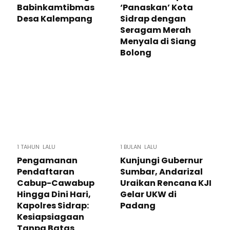
Babinkamtibmas
‘Panaskan’ Kota
Desa Kalempang
Sidrap dengan
Seragam Merah
Menyala di Siang
Bolong
1 TAHUN LALU
1 BULAN LALU
Pengamanan
Kunjungi Gubernur
Pendaftaran
Sumbar, Andarizal
Cabup-Cawabup
Uraikan Rencana KJI
Hingga Dini Hari,
Gelar UKW di
Kapolres Sidrap:
Padang
Kesiapsiagaan
Tanpa Batas