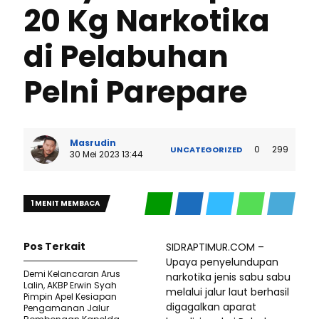
20 Kg Narkotika
di Pelabuhan
Pelni Parepare
Masrudin
0
299
UNCATEGORIZED
30 Mei 2023 13:44
1 MENIT MEMBACA
Pos Terkait
SIDRAPTIMUR.COM –
Upaya penyelundupan
Demi Kelancaran Arus
narkotika jenis sabu sabu
Lalin, AKBP Erwin Syah
melalui jalur laut berhasil
Pimpin Apel Kesiapan
digagalkan aparat
Pengamanan Jalur