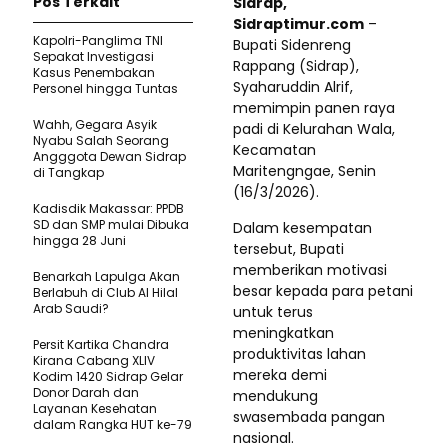
Pos Terkait
Sidrap,
Sidraptimur.com
–
Kapolri-Panglima TNI
Bupati Sidenreng
Sepakat Investigasi
Rappang (Sidrap),
Kasus Penembakan
Syaharuddin Alrif,
Personel hingga Tuntas
memimpin panen raya
Wahh, Gegara Asyik
padi di Kelurahan Wala,
Nyabu Salah Seorang
Kecamatan
Angggota Dewan Sidrap
Maritengngae, Senin
di Tangkap
(16/3/2026).
Kadisdik Makassar: PPDB
SD dan SMP mulai Dibuka
Dalam kesempatan
hingga 28 Juni
tersebut, Bupati
memberikan motivasi
Benarkah Lapulga Akan
besar kepada para petani
Berlabuh di Club Al Hilal
Arab Saudi?
untuk terus
meningkatkan
Persit Kartika Chandra
produktivitas lahan
Kirana Cabang XLIV
mereka demi
Kodim 1420 Sidrap Gelar
Donor Darah dan
mendukung
Layanan Kesehatan
swasembada pangan
dalam Rangka HUT ke-79
nasional.