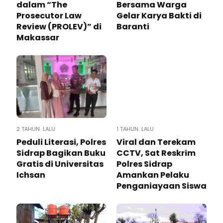
dalam “The
Bersama Warga
Prosecutor Law
Gelar Karya Bakti di
Review (PROLEV)” di
Baranti
Makassar
2 TAHUN LALU
1 TAHUN LALU
Peduli Literasi, Polres
Viral dan Terekam
Sidrap Bagikan Buku
CCTV, Sat Reskrim
Gratis di Universitas
Polres Sidrap
Ichsan
Amankan Pelaku
Penganiayaan Siswa