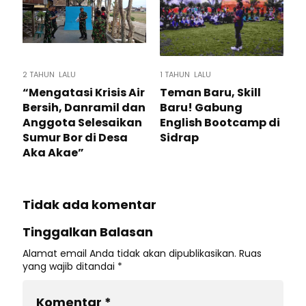
2 TAHUN LALU
1 TAHUN LALU
“Mengatasi Krisis Air
Teman Baru, Skill
Bersih, Danramil dan
Baru! Gabung
Anggota Selesaikan
English Bootcamp di
Sumur Bor di Desa
Sidrap
Aka Akae”
Tidak ada komentar
Tinggalkan Balasan
Alamat email Anda tidak akan dipublikasikan.
Ruas
yang wajib ditandai
*
Komentar
*