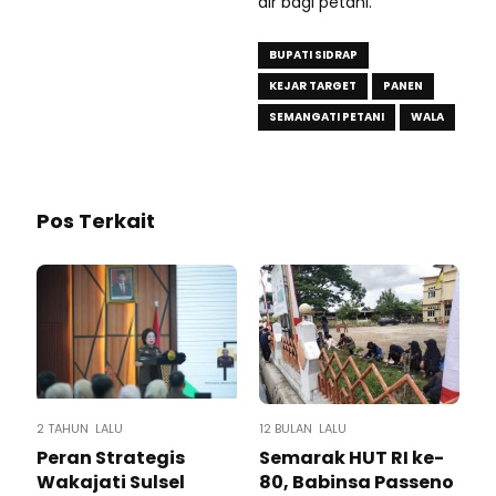
air bagi petani.
BUPATI SIDRAP
KEJAR TARGET
PANEN
SEMANGATI PETANI
WALA
Pos Terkait
2 TAHUN LALU
12 BULAN LALU
Peran Strategis
Semarak HUT RI ke-
Wakajati Sulsel
80, Babinsa Passeno