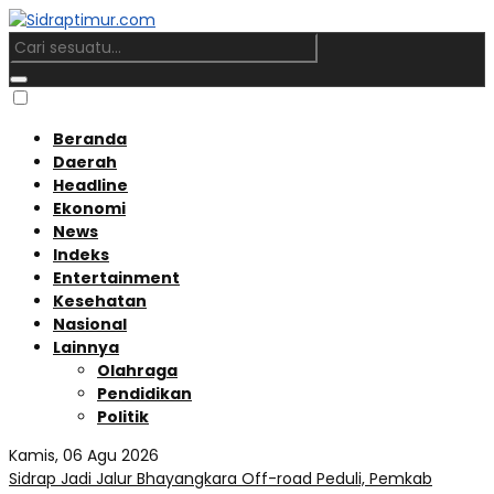
Beranda
Daerah
Headline
Ekonomi
News
Indeks
Entertainment
Kesehatan
Nasional
Lainnya
Olahraga
Pendidikan
Politik
Kamis, 06 Agu 2026
Sidrap Jadi Jalur Bhayangkara Off-road Peduli, Pemkab