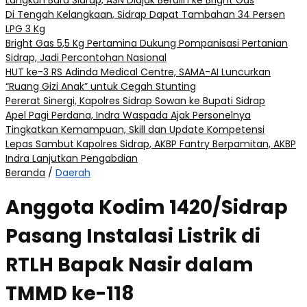
Langkah Baru Sidrap, ASN Diajak Beralih ke Bright Gas
Di Tengah Kelangkaan, Sidrap Dapat Tambahan 34 Persen
LPG 3 Kg
Bright Gas 5,5 Kg Pertamina Dukung Pompanisasi Pertanian
Sidrap, Jadi Percontohan Nasional
HUT ke-3 RS Adinda Medical Centre, SAMA-AI Luncurkan
“Ruang Gizi Anak” untuk Cegah Stunting
Pererat Sinergi, Kapolres Sidrap Sowan ke Bupati Sidrap
Apel Pagi Perdana, Indra Waspada Ajak Personelnya
Tingkatkan Kemampuan, Skill dan Update Kompetensi
Lepas Sambut Kapolres Sidrap, AKBP Fantry Berpamitan, AKBP
Indra Lanjutkan Pengabdian
Beranda
/
Daerah
Anggota Kodim 1420/Sidrap
Pasang Instalasi Listrik di
RTLH Bapak Nasir dalam
TMMD ke-118