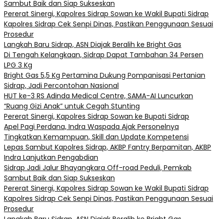
Sambut Baik dan Siap Sukseskan
Pererat Sinergi, Kapolres Sidrap Sowan ke Wakil Bupati Sidrap
Kapolres Sidrap Cek Senpi Dinas, Pastikan Penggunaan Sesuai
Prosedur
Langkah Baru Sidrap, ASN Diajak Beralih ke Bright Gas
Di Tengah Kelangkaan, Sidrap Dapat Tambahan 34 Persen
LPG 3 Kg
Bright Gas 5,5 Kg Pertamina Dukung Pompanisasi Pertanian
Sidrap, Jadi Percontohan Nasional
HUT ke-3 RS Adinda Medical Centre, SAMA-AI Luncurkan
“Ruang Gizi Anak” untuk Cegah Stunting
Pererat Sinergi, Kapolres Sidrap Sowan ke Bupati Sidrap
Apel Pagi Perdana, Indra Waspada Ajak Personelnya
Tingkatkan Kemampuan, Skill dan Update Kompetensi
Lepas Sambut Kapolres Sidrap, AKBP Fantry Berpamitan, AKBP
Indra Lanjutkan Pengabdian
Sidrap Jadi Jalur Bhayangkara Off-road Peduli, Pemkab
Sambut Baik dan Siap Sukseskan
Pererat Sinergi, Kapolres Sidrap Sowan ke Wakil Bupati Sidrap
Kapolres Sidrap Cek Senpi Dinas, Pastikan Penggunaan Sesuai
Prosedur