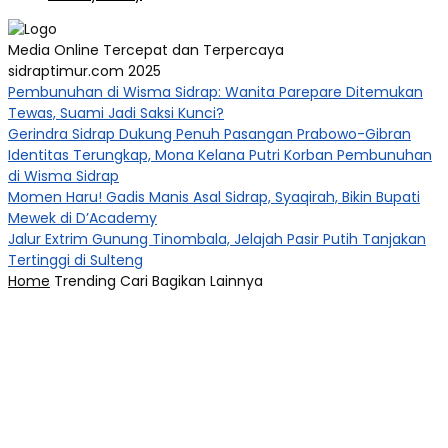
Media Online Tercepat dan Terpercaya
sidraptimur.com 2025
Pembunuhan di Wisma Sidrap: Wanita Parepare Ditemukan
Tewas, Suami Jadi Saksi Kunci?
Gerindra Sidrap Dukung Penuh Pasangan Prabowo-Gibran
Identitas Terungkap, Mona Kelana Putri Korban Pembunuhan
di Wisma Sidrap
Momen Haru! Gadis Manis Asal Sidrap, Syaqirah, Bikin Bupati
Mewek di D’Academy​
Jalur Extrim Gunung Tinombala, Jelajah Pasir Putih Tanjakan
Tertinggi di Sulteng
Home
Trending
Cari
Bagikan
Lainnya