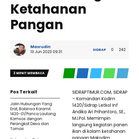
Ketahanan
Pangan
Masrudin
0
242
SIDRAP
13 Jun 2023 09:31
2 MENIT MEMBACA
Pos Terkait
SIDRAPTIMUR.COM, SIDRAP
– Komandan Kodim
Jalin Hubungan Yang
1420/Sidrap Letkol Inf
Erat, Babinsa Koramil
Andika Ari Prihantoro, SE.,
1420-01/Panca Lautang
M.I.Pol. Memimpin
Komsos dengan
Perangkat Desa dan
langsung kegiatan panen
Tomas
ikan di kolam ketahanan
pangan Makodim