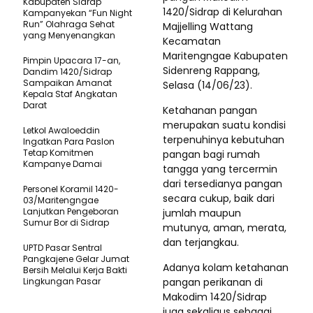
Kabupaten Sidrap
1420/Sidrap di Kelurahan
Kampanyekan “Fun Night
Run” Olahraga Sehat
Majjelling Wattang
yang Menyenangkan
Kecamatan
Maritengngae Kabupaten
Pimpin Upacara 17-an,
Sidenreng Rappang,
Dandim 1420/Sidrap
Sampaikan Amanat
Selasa (14/06/23).
Kepala Staf Angkatan
Darat
Ketahanan pangan
merupakan suatu kondisi
Letkol Awaloeddin
terpenuhinya kebutuhan
Ingatkan Para Paslon
Tetap Komitmen
pangan bagi rumah
Kampanye Damai
tangga yang tercermin
dari tersedianya pangan
Personel Koramil 1420-
secara cukup, baik dari
03/Maritengngae
Lanjutkan Pengeboran
jumlah maupun
Sumur Bor di Sidrap
mutunya, aman, merata,
dan terjangkau.
UPTD Pasar Sentral
Pangkajene Gelar Jumat
Adanya kolam ketahanan
Bersih Melalui Kerja Bakti
Lingkungan Pasar
pangan perikanan di
Makodim 1420/Sidrap
juga sekaligus sebagai