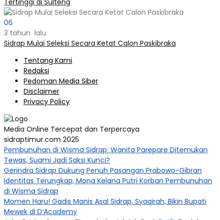
Tertinggi di Sulteng
06
3 tahun lalu
Sidrap Mulai Seleksi Secara Ketat Calon Paskibraka
Tentang Kami
Redaksi
Pedoman Media Siber
Disclaimer
Privacy Policy
Media Online Tercepat dan Terpercaya
sidraptimur.com 2025
Pembunuhan di Wisma Sidrap: Wanita Parepare Ditemukan
Tewas, Suami Jadi Saksi Kunci?
Gerindra Sidrap Dukung Penuh Pasangan Prabowo-Gibran
Identitas Terungkap, Mona Kelana Putri Korban Pembunuhan
di Wisma Sidrap
Momen Haru! Gadis Manis Asal Sidrap, Syaqirah, Bikin Bupati
Mewek di D’Academy​