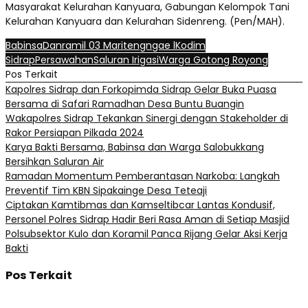
Masyarakat Kelurahan Kanyuara, Gabungan Kelompok Tani
Kelurahan Kanyuara dan Kelurahan Sidenreng. (Pen/MAH).
Babinsa
Danramil 03 Maritengngae l
Kodim
Sidrap
Persawahan
Saluran Irigasi
Warga Gotong Royong
Pos Terkait
Kapolres Sidrap dan Forkopimda Sidrap Gelar Buka Puasa
Bersama di Safari Ramadhan Desa Buntu Buangin
Wakapolres Sidrap Tekankan Sinergi dengan Stakeholder di
Rakor Persiapan Pilkada 2024
Karya Bakti Bersama, Babinsa dan Warga Salobukkang
Bersihkan Saluran Air
Ramadan Momentum Pemberantasan Narkoba: Langkah
Preventif Tim KBN Sipakainge Desa Teteaji
Ciptakan Kamtibmas dan Kamseltibcar Lantas Kondusif,
Personel Polres Sidrap Hadir Beri Rasa Aman di Setiap Masjid
Polsubsektor Kulo dan Koramil Panca Rijang Gelar Aksi Kerja
Bakti
Pos Terkait