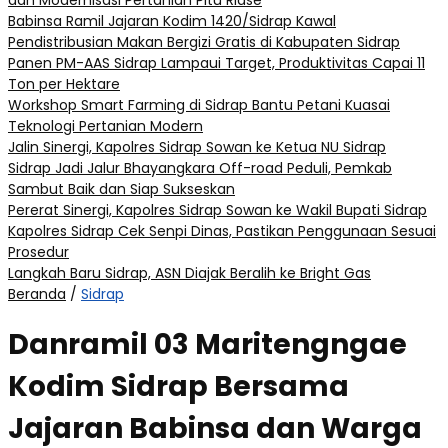
dan Modernisasi Pertanian Pitu Riase
Babinsa Ramil Jajaran Kodim 1420/Sidrap Kawal
Pendistribusian Makan Bergizi Gratis di Kabupaten Sidrap
Panen PM-AAS Sidrap Lampaui Target, Produktivitas Capai 11
Ton per Hektare
Workshop Smart Farming di Sidrap Bantu Petani Kuasai
Teknologi Pertanian Modern
Jalin Sinergi, Kapolres Sidrap Sowan ke Ketua NU Sidrap
Sidrap Jadi Jalur Bhayangkara Off-road Peduli, Pemkab
Sambut Baik dan Siap Sukseskan
Pererat Sinergi, Kapolres Sidrap Sowan ke Wakil Bupati Sidrap
Kapolres Sidrap Cek Senpi Dinas, Pastikan Penggunaan Sesuai
Prosedur
Langkah Baru Sidrap, ASN Diajak Beralih ke Bright Gas
Beranda
/
Sidrap
Danramil 03 Maritengngae
Kodim Sidrap Bersama
Jajaran Babinsa dan Warga