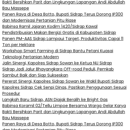
Bakti Bersihkan Parit dan Lingkungan Lapangan Andi Abdullah
Bau Massepe
Panen Raya di Desa Botto, Bupati Sidrap Terus Dorong IP300
dan Modernisasi Pertanian Pitu Riase
Babinsa Ramil Jajaran Kodim 1420/Sidrap Kawal
Pendistribusian Makan Bergizi Gratis di Kabupaten Sidrap
Panen PM-AAS Sidrap Lampaui Target, Produktivitas Capai 11
Ton per Hektare
Workshop Smart Farming di Sidrap Bantu Petani Kuasai
Teknologi Pertanian Modern
Jalin Sinergi, Kapolres Sidrap Sowan ke Ketua NU Sidrap
Sidrap Jadi Jalur Bhayangkara Off-road Peduli, Pemkab
Sambut Baik dan Siap Sukseskan
Pererat Sinergi, Kapolres Sidrap Sowan ke Wakil Bupati Sidrap
Kapolres Sidrap Cek Senpi Dinas, Pastikan Penggunaan Sesuai
Prosedur
Langkah Baru Sidrap, ASN Diajak Beralih ke Bright Gas
Babinsa Koramil 02/Tellu Limpoe Bersama Warga Gelar Karya
Bakti Bersihkan Parit dan Lingkungan Lapangan Andi Abdullah
Bau Massepe
Panen Raya di Desa Botto, Bupati Sidrap Terus Dorong IP300