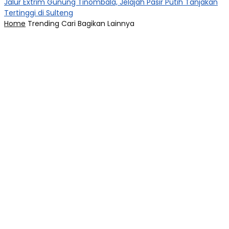
Jalur Extrim Gunung Tinombala, Jelajah Pasir Putih Tanjakan
Tertinggi di Sulteng
Home
Trending
Cari
Bagikan
Lainnya