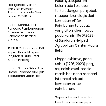
Pasalnya, sejauh ini
Prof Tjandra: Varian
belum ada kejelasan
Omicron Mungkin
terkait dengan penyebab
Berdampak pada Obat
maupun kronologis dari
Pasien COVID-19
kematian AIPDA
Bupati Sambut Baik
Paimbonan tersebut,
Rencana Pembangunan
yang ditemukan tewas
Stasiun Pengisian
pada Kamis (15/6/2023)
Kendaraan Listrik di
Sidrap
di Bundaran Heliped
Agropolitan Center Muara
16 KPMP Cabang dan KMP
Beliti.
Koperti Hadiri Muspus
lanjutan di Aula Hotel
Hingga akhirnya, pada
Atiqah Pinrang
Sabtu (17/6/2023) pagi,
Bupati Sidrap Gelar Buka
sejumlah awak media
Puasa Bersama di Rujab,
masih berusaha mencari
Silaturahmi Makin Erat
informasi misteri
kematian AIPDA
Paimbonan.
Sejumlah awak media
kembali mencari jejak