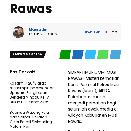
Rawas
Masrudin
0
279
HEADLINE
17 Jun 2023 06:36
2 MENIT MEMBACA
Pos Terkait
SIDRAPTIMUR.COM, MUSI
RAWAS- Misteri kematian
Kasdim 1420/Sidrap
Kanit Paminal Polres Musi
memimpin pelaksanaan
Rawas (Mura), AIPDA
Upacara Pengibaran
Paimbonan masih
Bendera Minggu Ke-VI
Bulan Desember 2025
menjadi perhatian bagi
sejumlah awak media di
Babinsa Watang Pulu
wilayah Kabupaten Musi
dan Satpol PP Sidrap
Rawas.
Gelar Patroli Siskamling
Malam Hari