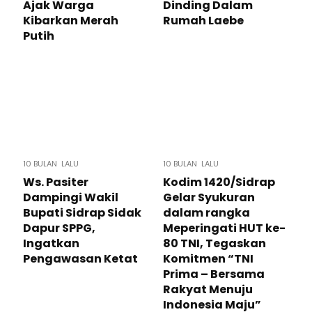
Ajak Warga
Dinding Dalam
Kibarkan Merah
Rumah Laebe
Putih
10 BULAN LALU
10 BULAN LALU
Ws. Pasiter
Kodim 1420/Sidrap
Dampingi Wakil
Gelar Syukuran
Bupati Sidrap Sidak
dalam rangka
Dapur SPPG,
Meperingati HUT ke-
Ingatkan
80 TNI, Tegaskan
Pengawasan Ketat
Komitmen “TNI
Prima – Bersama
Rakyat Menuju
Indonesia Maju”