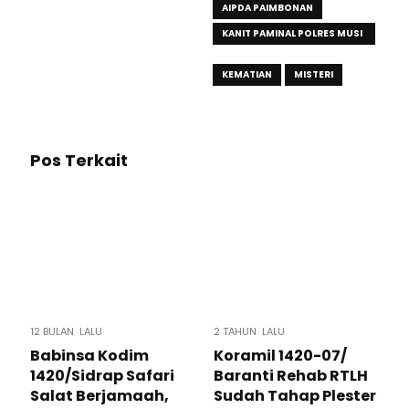
AIPDA PAIMBONAN
KANIT PAMINAL POLRES MUSI
RAWAS
KEMATIAN
MISTERI
Pos Terkait
12 BULAN LALU
2 TAHUN LALU
Babinsa Kodim
Koramil 1420-07/
1420/Sidrap Safari
Baranti Rehab RTLH
Salat Berjamaah,
Sudah Tahap Plester