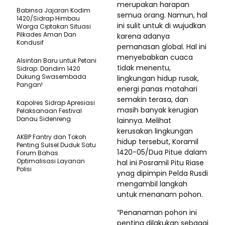
merupakan harapan
Babinsa Jajaran Kodim
semua orang. Namun, hal
1420/Sidrap Himbau
ini sulit untuk di wujudkan
Warga Ciptakan Situasi
Pilkades Aman Dan
karena adanya
Kondusif
pemanasan global. Hal ini
menyebabkan cuaca
Alsintan Baru untuk Petani
tidak menentu,
Sidrap: Dandim 1420
Dukung Swasembada
lingkungan hidup rusak,
Pangan!
energi panas matahari
semakin terasa, dan
Kapolres Sidrap Apresiasi
masih banyak kerugian
Pelaksanaan Festival
Danau Sidenreng
lainnya. Melihat
kerusakan lingkungan
AKBP Fantry dan Tokoh
hidup tersebut, Koramil
Penting Sulsel Duduk Satu
1420-05/Dua Pitue dalam
Forum Bahas
Optimalisasi Layanan
hal ini Posramil Pitu Riase
Polisi
ynag dipimpin Pelda Rusdi
mengambil langkah
untuk menanam pohon.
“Penanaman pohon ini
penting dilakukan sebagai