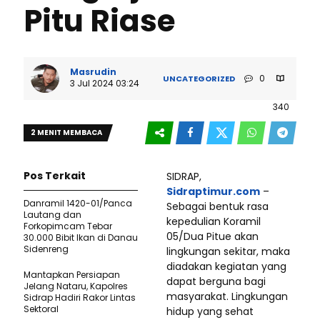
Pitu Riase
Masrudin
0
UNCATEGORIZED
3 Jul 2024 03:24
340
2 MENIT MEMBACA
Pos Terkait
SIDRAP,
Sidraptimur.com
–
Danramil 1420-01/Panca
Sebagai bentuk rasa
Lautang dan
kepedulian Koramil
Forkopimcam Tebar
05/Dua Pitue akan
30.000 Bibit Ikan di Danau
Sidenreng
lingkungan sekitar, maka
diadakan kegiatan yang
Mantapkan Persiapan
dapat berguna bagi
Jelang Nataru, Kapolres
masyarakat. Lingkungan
Sidrap Hadiri Rakor Lintas
Sektoral
hidup yang sehat