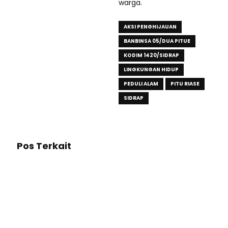
warga.
AKSI PENGHIJAUAN
BANBINSA 05/DUA PITUE
KODIM 1420/SIDRAP
LINGKUNGAN HIDUP
PEDULI ALAM
PITU RIASE
SIDRAP
Pos Terkait