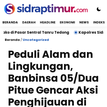
BERANDA
DAERAH
HEADLINE
EKONOMI
NEWS
INDEKS
 Pasar Sentral Tanru Tedong
Kapolres Sidrap Samb
Beranda
/
Uncategorized
Peduli Alam dan
Lingkungan,
Banbinsa 05/Dua
Pitue Gencar Aksi
Penghijauan di