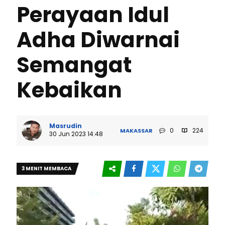
Perayaan Idul
Adha Diwarnai
Semangat
Kebaikan
Masrudin
0
224
MAKASSAR
30 Jun 2023 14:48
3 MENIT MEMBACA