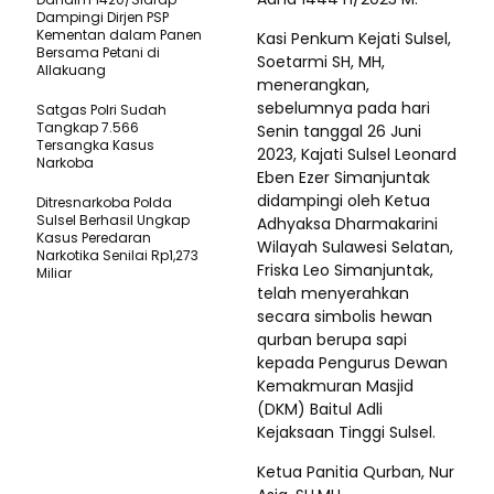
Dampingi Dirjen PSP
Kementan dalam Panen
Kasi Penkum Kejati Sulsel,
Bersama Petani di
Soetarmi SH, MH,
Allakuang
menerangkan,
sebelumnya pada hari
Satgas Polri Sudah
Tangkap 7.566
Senin tanggal 26 Juni
Tersangka Kasus
2023, Kajati Sulsel Leonard
Narkoba
Eben Ezer Simanjuntak
didampingi oleh Ketua
Ditresnarkoba Polda
Sulsel Berhasil Ungkap
Adhyaksa Dharmakarini
Kasus Peredaran
Wilayah Sulawesi Selatan,
Narkotika Senilai Rp1,273
Friska Leo Simanjuntak,
Miliar
telah menyerahkan
secara simbolis hewan
qurban berupa sapi
kepada Pengurus Dewan
Kemakmuran Masjid
(DKM) Baitul Adli
Kejaksaan Tinggi Sulsel.
Ketua Panitia Qurban, Nur