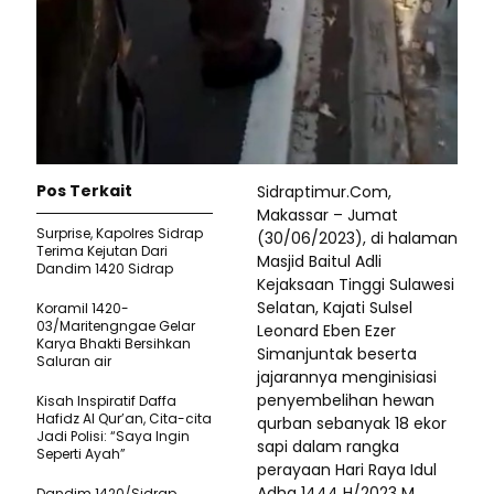
Pos Terkait
Sidraptimur.Com,
Makassar – Jumat
Surprise, Kapolres Sidrap
(30/06/2023), di halaman
Terima Kejutan Dari
Masjid Baitul Adli
Dandim 1420 Sidrap
Kejaksaan Tinggi Sulawesi
Selatan, Kajati Sulsel
Koramil 1420-
03/Maritengngae Gelar
Leonard Eben Ezer
Karya Bhakti Bersihkan
Simanjuntak beserta
Saluran air
jajarannya menginisiasi
penyembelihan hewan
Kisah Inspiratif Daffa
Hafidz Al Qur’an, Cita-cita
qurban sebanyak 18 ekor
Jadi Polisi: “Saya Ingin
sapi dalam rangka
Seperti Ayah”
perayaan Hari Raya Idul
Adha 1444 H/2023 M.
Dandim 1420/Sidrap