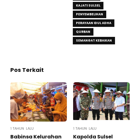
KAJATI SULSEL
PENYEMBELIHAN
PERAYAAN IDUL ADHA
QURBAN
SEMANGAT KEBAIKAN
Pos Terkait
1 TAHUN LALU
1 TAHUN LALU
Babinsa Kelurahan
Kapolda Sulsel