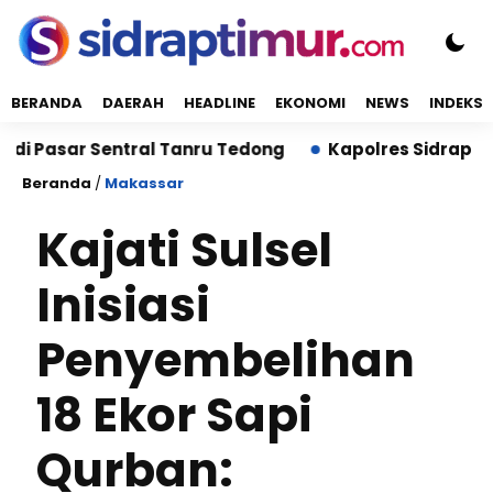
BERANDA
DAERAH
HEADLINE
EKONOMI
NEWS
INDEKS
ntral Tanru Tedong
Kapolres Sidrap Sambangi Rekt
Beranda
/
Makassar
Kajati Sulsel
Inisiasi
Penyembelihan
18 Ekor Sapi
Qurban: