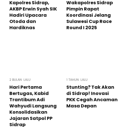
Kapolres Sidrap,
Wakapolres Sidrap
AKBP Erwin Syah SIK
Pimpin Rapat
Hadiri Upacara
Koordinasi Jelang
Otoda dan
Sulawesi Cup Race
Hardiknas
Round I 2025
2 BULAN LALU
1 TAHUN LALU
Hari Pertama
Stunting? Tak Akan
Bertugas, Kabid
di Sidrap! Inovasi
Trantibum Adi
PKK Cegah Ancaman
Wahyudi Langsung
Masa Depan
Konsolidasikan
Jajaran Satpol PP
Sidrap