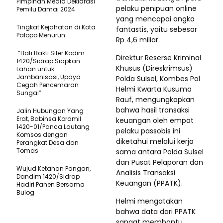
Pimpinan Media Deklarasi
pelaku penipuan online
Pemilu Damai 2024
yang mencapai angka
Tingkat Kejahatan di Kota
fantastis, yaitu sebesar
Palopo Menurun
Rp 4,6 miliar.
“Bati Bakti Siter Kodim
Direktur Reserse Kriminal
1420/Sidrap Siapkan
Khusus (Direskrimsus)
Lahan untuk
Jambanisasi, Upaya
Polda Sulsel, Kombes Pol
Cegah Pencemaran
Helmi Kwarta Kusuma
Sungai”
Rauf, mengungkapkan
bahwa hasil transaksi
Jalin Hubungan Yang
Erat, Babinsa Koramil
keuangan oleh empat
1420-01/Panca Lautang
pelaku passobis ini
Komsos dengan
diketahui melalui kerja
Perangkat Desa dan
Tomas
sama antara Polda Sulsel
dan Pusat Pelaporan dan
Wujud Ketahan Pangan,
Analisis Transaksi
Dandim 1420/Sidrap
Keuangan (PPATK).
Hadiri Panen Bersama
Bulog
Helmi mengatakan
bahwa data dari PPATK
sangat membantu