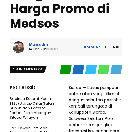
Harga Promo di
Medsos
Masrudin
0
430
HEADLINE
14 Des 2023 13:32
2 MENIT MEMBACA
Pos Terkait
Sidrap — Kasus penipuan
online atau yang dikenal
Babinsa Koramil Kodim
dengan sebutan passobis
1420/Sidrap Gelar Safari
kembali terungkap di
Subuh dan Komsos,
Kabupaten Sidrap,
Pantau Perkembangan
Situasi Wilayah
Sulawesi Selatan. Polisi
berhasil mengungkap
Polri, Dewan Pers, dan
transaksi keuangan para