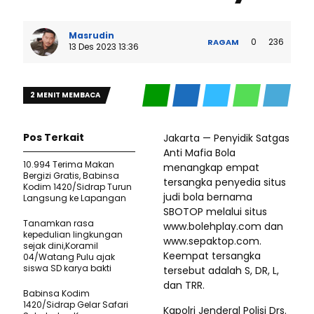
Masrudin
0
236
RAGAM
13 Des 2023 13:36
2 MENIT MEMBACA
Pos Terkait
Jakarta — Penyidik Satgas
Anti Mafia Bola
10.994 Terima Makan
menangkap empat
Bergizi Gratis, Babinsa
tersangka penyedia situs
Kodim 1420/Sidrap Turun
judi bola bernama
Langsung ke Lapangan
SBOTOP melalui situs
Tanamkan rasa
www.bolehplay.com dan
kepedulian lingkungan
www.sepaktop.com.
sejak dini,Koramil
Keempat tersangka
04/Watang Pulu ajak
siswa SD karya bakti
tersebut adalah S, DR, L,
dan TRR.
Babinsa Kodim
1420/Sidrap Gelar Safari
Kapolri Jenderal Polisi Drs.