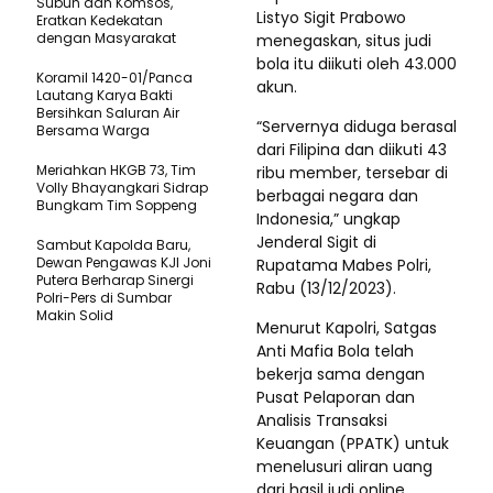
Subuh dan Komsos,
Listyo Sigit Prabowo
Eratkan Kedekatan
dengan Masyarakat
menegaskan, situs judi
bola itu diikuti oleh 43.000
Koramil 1420-01/Panca
akun.
Lautang Karya Bakti
Bersihkan Saluran Air
“Servernya diduga berasal
Bersama Warga
dari Filipina dan diikuti 43
Meriahkan HKGB 73, Tim
ribu member, tersebar di
Volly Bhayangkari Sidrap
berbagai negara dan
Bungkam Tim Soppeng
Indonesia,” ungkap
Jenderal Sigit di
Sambut Kapolda Baru,
Dewan Pengawas KJI Joni
Rupatama Mabes Polri,
Putera Berharap Sinergi
Rabu (13/12/2023).
Polri-Pers di Sumbar
Makin Solid
Menurut Kapolri, Satgas
Anti Mafia Bola telah
bekerja sama dengan
Pusat Pelaporan dan
Analisis Transaksi
Keuangan (PPATK) untuk
menelusuri aliran uang
dari hasil judi online