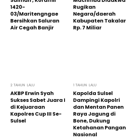
Salman , Koramil
Machmud Didakwa
1420-
Rugikan
03/Maritengngae
Negara/daerah
Bersihkan Saluran
Kabupaten Takalar
Air Cegah Banjir
Rp. 7 Miliar
2 TAHUN LALU
1 TAHUN LALU
AKBP Erwin Syah
Kapolda Sulsel
Sukses Sabet Juara I
Dampingi Kapolri
di Kejuaraan
dan Mentan Panen
Kapolres Cup III Se-
Raya Jagung di
Sulsel
Bone, Dukung
Ketahanan Pangan
Nasional