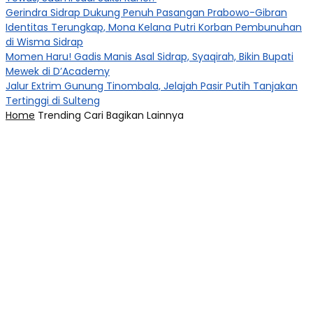
Gerindra Sidrap Dukung Penuh Pasangan Prabowo-Gibran
Identitas Terungkap, Mona Kelana Putri Korban Pembunuhan
di Wisma Sidrap
Momen Haru! Gadis Manis Asal Sidrap, Syaqirah, Bikin Bupati
Mewek di D’Academy​
Jalur Extrim Gunung Tinombala, Jelajah Pasir Putih Tanjakan
Tertinggi di Sulteng
Home
Trending
Cari
Bagikan
Lainnya