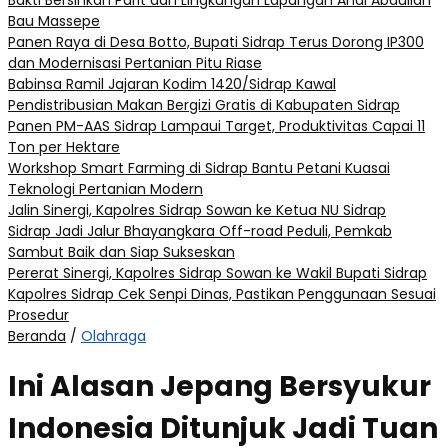
Bakti Bersihkan Parit dan Lingkungan Lapangan Andi Abdullah
Bau Massepe
Panen Raya di Desa Botto, Bupati Sidrap Terus Dorong IP300
dan Modernisasi Pertanian Pitu Riase
Babinsa Ramil Jajaran Kodim 1420/Sidrap Kawal
Pendistribusian Makan Bergizi Gratis di Kabupaten Sidrap
Panen PM-AAS Sidrap Lampaui Target, Produktivitas Capai 11
Ton per Hektare
Workshop Smart Farming di Sidrap Bantu Petani Kuasai
Teknologi Pertanian Modern
Jalin Sinergi, Kapolres Sidrap Sowan ke Ketua NU Sidrap
Sidrap Jadi Jalur Bhayangkara Off-road Peduli, Pemkab
Sambut Baik dan Siap Sukseskan
Pererat Sinergi, Kapolres Sidrap Sowan ke Wakil Bupati Sidrap
Kapolres Sidrap Cek Senpi Dinas, Pastikan Penggunaan Sesuai
Prosedur
Beranda
/
Olahraga
Ini Alasan Jepang Bersyukur
Indonesia Ditunjuk Jadi Tuan