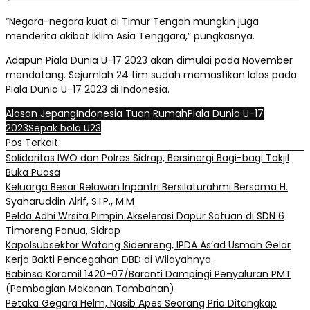
“Negara-negara kuat di Timur Tengah mungkin juga
menderita akibat iklim Asia Tenggara,” pungkasnya.
Adapun Piala Dunia U-17 2023 akan dimulai pada November
mendatang. Sejumlah 24 tim sudah memastikan lolos pada
Piala Dunia U-17 2023 di Indonesia.
Alasan Jepang
Indonesia Tuan Rumah
Piala Dunia U-17
2023
Sepak bola U23
Pos Terkait
Solidaritas IWO dan Polres Sidrap, Bersinergi Bagi-bagi Takjil
Buka Puasa
Keluarga Besar Relawan Inpantri Bersilaturahmi Bersama H.
Syaharuddin Alrif, S.I.P., M.M
Pelda Adhi Wrsita Pimpin Akselerasi Dapur Satuan di SDN 6
Timoreng Panua, Sidrap
Kapolsubsektor Watang Sidenreng, IPDA As’ad Usman Gelar
Kerja Bakti Pencegahan DBD di Wilayahnya
Babinsa Koramil 1420-07/Baranti Dampingi Penyaluran PMT
(Pembagian Makanan Tambahan)
Petaka Gegara Helm, Nasib Apes Seorang Pria Ditangkap