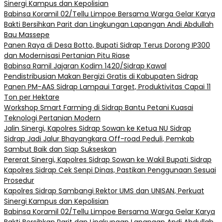
Sinergi Kampus dan Kepolisian
Babinsa Koramil 02/Tellu Limpoe Bersama Warga Gelar Karya
Bakti Bersihkan Parit dan Lingkungan Lapangan Andi Abdullah
Bau Massepe
Panen Raya di Desa Botto, Bupati Sidrap Terus Dorong IP300
dan Modernisasi Pertanian Pitu Riase
Babinsa Ramil Jajaran Kodim 1420/Sidrap Kawal
Pendistribusian Makan Bergizi Gratis di Kabupaten Sidrap
Panen PM-AAS Sidrap Lampaui Target, Produktivitas Capai 11
Ton per Hektare
Workshop Smart Farming di Sidrap Bantu Petani Kuasai
Teknologi Pertanian Modern
Jalin Sinergi, Kapolres Sidrap Sowan ke Ketua NU Sidrap
Sidrap Jadi Jalur Bhayangkara Off-road Peduli, Pemkab
Sambut Baik dan Siap Sukseskan
Pererat Sinergi, Kapolres Sidrap Sowan ke Wakil Bupati Sidrap
Kapolres Sidrap Cek Senpi Dinas, Pastikan Penggunaan Sesuai
Prosedur
Kapolres Sidrap Sambangi Rektor UMS dan UNISAN, Perkuat
Sinergi Kampus dan Kepolisian
Babinsa Koramil 02/Tellu Limpoe Bersama Warga Gelar Karya