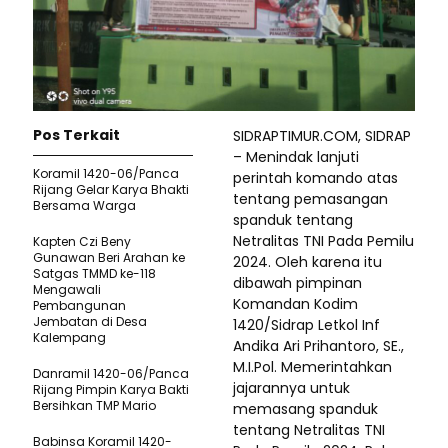
Pos Terkait
SIDRAPTIMUR.COM, SIDRAP
– Menindak lanjuti
Koramil 1420-06/Panca
perintah komando atas
Rijang Gelar Karya Bhakti
tentang pemasangan
Bersama Warga
spanduk tentang
Netralitas TNI Pada Pemilu
Kapten Czi Beny
Gunawan Beri Arahan ke
2024. Oleh karena itu
Satgas TMMD ke-118
dibawah pimpinan
Mengawali
Komandan Kodim
Pembangunan
Jembatan di Desa
1420/Sidrap Letkol Inf
Kalempang
Andika Ari Prihantoro, SE.,
M.I.Pol. Memerintahkan
Danramil 1420-06/Panca
jajarannya untuk
Rijang Pimpin Karya Bakti
Bersihkan TMP Mario
memasang spanduk
tentang Netralitas TNI
Babinsa Koramil 1420-