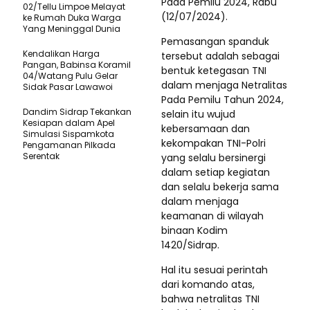
Pada Pemilu 2024, Rabu
02/Tellu Limpoe Melayat
(12/07/2024).
ke Rumah Duka Warga
Yang Meninggal Dunia
Pemasangan spanduk
Kendalikan Harga
tersebut adalah sebagai
Pangan, Babinsa Koramil
bentuk ketegasan TNI
04/Watang Pulu Gelar
dalam menjaga Netralitas
Sidak Pasar Lawawoi
Pada Pemilu Tahun 2024,
Dandim Sidrap Tekankan
selain itu wujud
Kesiapan dalam Apel
kebersamaan dan
Simulasi Sispamkota
kekompakan TNI-Polri
Pengamanan Pilkada
Serentak
yang selalu bersinergi
dalam setiap kegiatan
dan selalu bekerja sama
dalam menjaga
keamanan di wilayah
binaan Kodim
1420/Sidrap.
Hal itu sesuai perintah
dari komando atas,
bahwa netralitas TNI