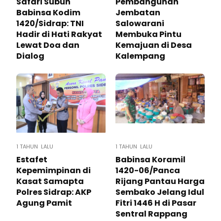
Safari Subuh
Pembangunan
Babinsa Kodim
Jembatan
1420/Sidrap: TNI
Salowarani
Hadir di Hati Rakyat
Membuka Pintu
Lewat Doa dan
Kemajuan di Desa
Dialog
Kalempang
1 TAHUN LALU
1 TAHUN LALU
Estafet
Babinsa Koramil
Kepemimpinan di
1420-06/Panca
Kasat Samapta
Rijang Pantau Harga
Polres Sidrap: AKP
Sembako Jelang Idul
Agung Pamit
Fitri 1446 H di Pasar
Sentral Rappang