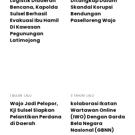
Logistik Didaerah
Ditangkap Dalam
Bencana, Kapolda
Skandal Korupsi
Sulsel Berhasil
Bendungan
Evakuasi Ibu Hamil
Paselloreng Wajo
Di Kawasan
Pegunungan
Latimojong
1 BULAN LALU
3 TAHUN LALU
Wajo Jadi Pelopor,
kolaborasi Ikatan
Kji Sulsel Siapkan
Wartawan Online
Pelantikan Perdana
(IWO) Dengan Garda
di Daerah
Bela Negara
Nasional (GBNN)