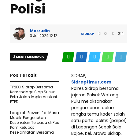
Polisi
Masrudin
0
214
SIDRAP
3 Jul 2024 12:12
2 MENIT MEMBACA
Pos Terkait
SIDRAP,
Sidraptimur.com
–
TP2DD Sidrap Bersama
Polres Sidrap bersama
Kemendagri Siap Susun
jajaran Polsek Watang
Peta Jalan Implementasi
Pulu melaksanakan
ETPD
pengamanan dalam
Langkah Preventif di Masa
rangka temu kader salah
Mudik: Pengecekan
satu partai politik (parpol)
Kesehatan Terpadu di Pos
di Lapangan Sepak Bola
Pam Ketupat
Keselamatan Bersama
Bojoe, Kel. Arawa Sidrap.