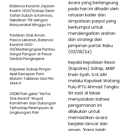
Acara yang berlangsung
Babinsa Koramil Jajaran
pada hari ini dihadiri oleh
Kodim 1420/Sidrap Gelar
ratusan kader dan
Safari Subuh & Komsos,
Dekatkan TNI dengan
simpatisan parpol yang
Masyarakat Minggu Ini
berkumpul untuk
mendengarkan arahan
Pastikan Stok Aman
dan strategi dari
Pasca Lebaran, Babinsa
Koramil 1420-
pimpinan partai. Rabu
03/Maritengngae Pantau
(03/06/24)
Harga Pangan di Pasar
Sentral Pangkajene
Kepala Kepolisian Resor
(Kapolres) Sidrap, AKBP
Kapolres Sidrap Pimpin
Apel Kesiapan Pam
Erwin Syah. S.I.K.,MH
Malam Takbiran Idul Fitri
melalui Kapolsek Watang
1444 H
Pulu IPTU Ahmad Tangko.
SH saat di lokasi
SSDM Polri gelar “He For
She Award” Wujud
menyatakan bahwa
Komitmen dan Dukungan
pengamanan ini
Terhadap Perempuan di
dilakukan untuk
Lingkungan Polri
memastikan acara
berjalan lancar dan
aman. “Kami telah