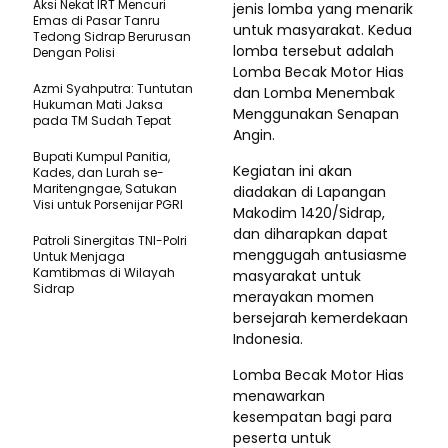
Aksi Nekat IRT Mencuri
jenis lomba yang menarik
Emas di Pasar Tanru
untuk masyarakat. Kedua
Tedong Sidrap Berurusan
lomba tersebut adalah
Dengan Polisi
Lomba Becak Motor Hias
Azmi Syahputra: Tuntutan
dan Lomba Menembak
Hukuman Mati Jaksa
Menggunakan Senapan
pada TM Sudah Tepat
Angin.
Bupati Kumpul Panitia,
Kegiatan ini akan
Kades, dan Lurah se-
Maritengngae, Satukan
diadakan di Lapangan
Visi untuk Porsenijar PGRI
Makodim 1420/Sidrap,
dan diharapkan dapat
Patroli Sinergitas TNI-Polri
menggugah antusiasme
Untuk Menjaga
Kamtibmas di Wilayah
masyarakat untuk
Sidrap
merayakan momen
bersejarah kemerdekaan
Indonesia.
Lomba Becak Motor Hias
menawarkan
kesempatan bagi para
peserta untuk