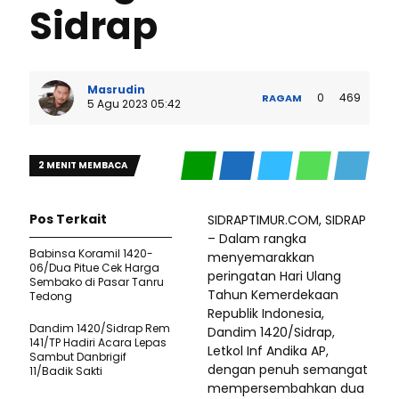
Sidrap
Masrudin
0
469
RAGAM
5 Agu 2023 05:42
2 MENIT MEMBACA
Pos Terkait
SIDRAPTIMUR.COM, SIDRAP
– Dalam rangka
Babinsa Koramil 1420-
menyemarakkan
06/Dua Pitue Cek Harga
peringatan Hari Ulang
Sembako di Pasar Tanru
Tahun Kemerdekaan
Tedong
Republik Indonesia,
Dandim 1420/Sidrap Rem
Dandim 1420/Sidrap,
141/TP Hadiri Acara Lepas
Letkol Inf Andika AP,
Sambut Danbrigif
dengan penuh semangat
11/Badik Sakti
mempersembahkan dua