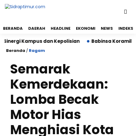
BERANDA
DAERAH
HEADLINE
EKONOMI
NEWS
INDEKS
gi Kampus dan Kepolisian
Babinsa Koramil 02/Tell
Beranda
/
Ragam
Semarak
Kemerdekaan:
Lomba Becak
Motor Hias
Menghiasi Kota