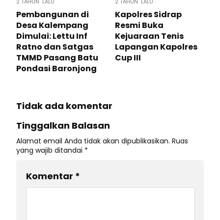
2 TAHUN LALU
2 TAHUN LALU
Pembangunan di
Kapolres Sidrap
Desa Kalempang
Resmi Buka
Dimulai: Lettu Inf
Kejuaraan Tenis
Ratno dan Satgas
Lapangan Kapolres
TMMD Pasang Batu
Cup III
Pondasi Baronjong
Tidak ada komentar
Tinggalkan Balasan
Alamat email Anda tidak akan dipublikasikan.
Ruas
yang wajib ditandai
*
Komentar
*