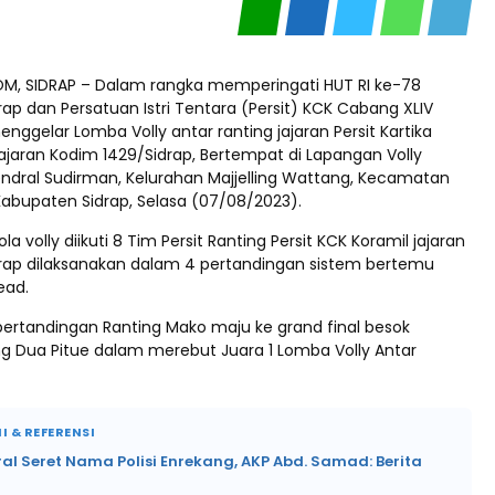
M, SIDRAP – Dalam rangka memperingati HUT RI ke-78
ap dan Persatuan Istri Tentara (Persit) KCK Cabang XLIV
nggelar Lomba Volly antar ranting jajaran Persit Kartika
ajaran Kodim 1429/Sidrap, Bertempat di Lapangan Volly
endral Sudirman, Kelurahan Majjelling Wattang, Kecamatan
abupaten Sidrap, Selasa (07/08/2023).
a volly diikuti 8 Tim Persit Ranting Persit KCK Koramil jajaran
rap dilaksanakan dalam 4 pertandingan sistem bertemu
ead.
pertandingan Ranting Mako maju ke grand final besok
g Dua Pitue dalam merebut Juara 1 Lomba Volly Antar
I & REFERENSI
ral Seret Nama Polisi Enrekang, AKP Abd. Samad: Berita