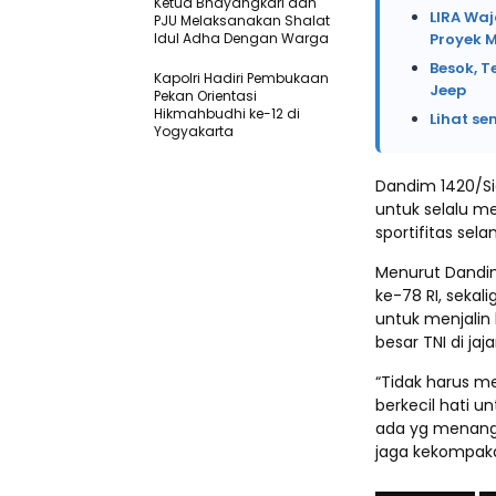
Ketua Bhayangkari dan
LIRA Waj
PJU Melaksanakan Shalat
Idul Adha Dengan Warga
Proyek 
Besok, T
Kapolri Hadiri Pembukaan
Jeep
Pekan Orientasi
Hikmahbudhi ke-12 di
Lihat se
Yogyakarta
Dandim 1420/Sidr
untuk selalu m
sportifitas sel
Menurut Dandim
ke-78 RI, seka
untuk menjalin 
besar TNI di ja
“Tidak harus m
berkecil hati 
ada yg menang a
jaga kekompaka