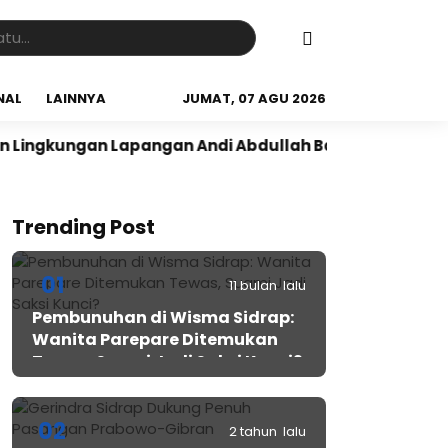
NAL
LAINNYA
JUMAT, 07 AGU 2026
kungan Lapangan Andi Abdullah Bau Massepe
Panen R
Trending Post
01
11 bulan lalu
Pembunuhan di Wisma Sidrap:
Wanita Parepare Ditemukan
Tewas, Suami Jadi Saksi Kunci?
02
2 tahun lalu