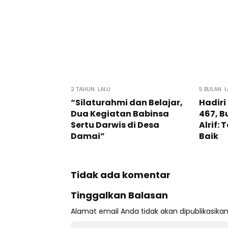
2 TAHUN LALU
5 BULAN L
“Silaturahmi dan Belajar,
Hadiri
Dua Kegiatan Babinsa
467, B
Sertu Darwis di Desa
Alrif:
Damai”
Baik
Tidak ada komentar
Tinggalkan Balasan
Alamat email Anda tidak akan dipublikasikan