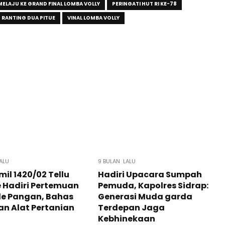
MELAJU KE GRAND FINAL LOMBA VOLLY
PERINGATI HUT RI KE-78
 RANTING DUA PITUE
VINAL LOMBA VOLLY
ALU
9 BULAN LALU
il 1420/02 Tellu
Hadiri Upacara Sumpah
 Hadiri Pertemuan
Pemuda, Kapolres Sidrap:
de Pangan, Bahas
Generasi Muda garda
n Alat Pertanian
Terdepan Jaga
Kebhinekaan