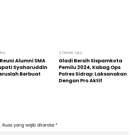
ALU
2 TAHUN LALU
 Reuni Alumni SMA
Gladi Bersih Sispamkota
upati Syaharuddin
Pemilu 2024, Kabag Ops
 Teruslah Berbuat
Polres Sidrap: Laksanakan
Dengan Pro Aktif
.
Ruas yang wajib ditandai
*