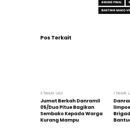
GRAND FINAL
RANTING MAKO VS
Pos Terkait
3 TAHUN LALU
1 TAHUN L
Jumat Berkah Danramil
Danram
05/Dua Pitue Bagikan
limpoe
Sembako Kepada Warga
Briga
Kurang Mampu
Bantua