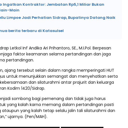
o Ingatkan Kontraktor: Jembatan Rp5,1 Miliar Bukan
Main-Main
ellu Limpoe Jadi Perhatian Sidrap, Bupatinya Datang Naik
mua berita terbaru di Katasulsel
ap Letkol Inf Andika Ari Prihantoro, SE., M.I.Pol. Berpesan
enjaga faktor keamanan selama pertandingan dan jaga
ama pertandingan.
, ajang tersebut selain dalam rangka memperingati HUT
ligus untuk menunjukkan semangat dan menyehatkan serta
kebersamaan dan silaturahmi antar prajurit dan keluarga
jaran Kodim 1420/Sidrap.
enjadi sombong bagi pemenang dan tidak juga harus
untuk yang kalah karna memang dalam pertandingan pasti
taupun yang kalah tetap selalu jalin tali silaturahmi dan
n,” ujarnya. (Pen/MAH).