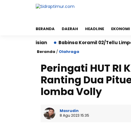
BERANDA
DAERAH
HEADLINE
EKONOMI
 Kepolisian
Babinsa Koramil 02/Tellu Limpoe Bersa
Beranda
/
Olahraga
Peringati HUT RI 
Ranting Dua Pitue
lomba Volly
Masrudin
8 Agu 2023 15:35