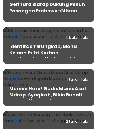
Gerindra Sidrap Dukung Penuh
Pasangan Prabowo-Gibran
03
11 bulan lalu
Identitas Terungkap, Mona
Kelana Putri Korban
Pembunuhan di Wisma Sidrap
04
1 tahun lalu
Momen Haru! Gadis Manis Asal
Sidrap, Syaqirah, Bikin Bupati
Mewek di D’Academy​
05
2 tahun lalu