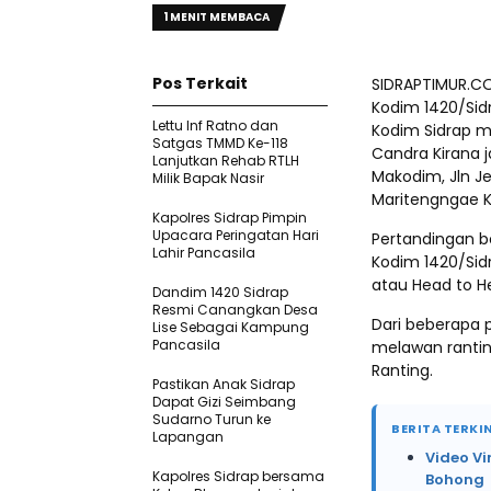
1 MENIT MEMBACA
Pos Terkait
SIDRAPTIMUR.CO
Kodim 1420/Sidr
Lettu Inf Ratno dan
Kodim Sidrap me
Satgas TMMD Ke-118
Candra Kirana j
Lanjutkan Rehab RTLH
Makodim, Jln J
Milik Bapak Nasir
Maritengngae K
Kapolres Sidrap Pimpin
Upacara Peringatan Hari
Pertandingan bol
Lahir Pancasila
Kodim 1420/Sid
atau Head to H
Dandim 1420 Sidrap
Resmi Canangkan Desa
Dari beberapa 
Lise Sebagai Kampung
Pancasila
melawan rantin
Ranting.
Pastikan Anak Sidrap
Dapat Gizi Seimbang
Sudarno Turun ke
BERITA TERKIN
Lapangan
Video Vi
Kapolres Sidrap bersama
Bohong