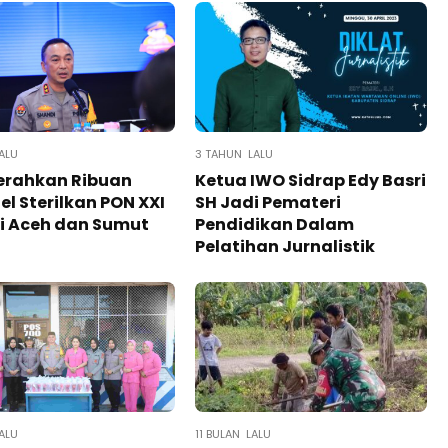
ALU
3 TAHUN LALU
Kerahkan Ribuan
Ketua IWO Sidrap Edy Basri
el Sterilkan PON XXI
SH Jadi Pemateri
i Aceh dan Sumut
Pendidikan Dalam
Pelatihan Jurnalistik
ALU
11 BULAN LALU