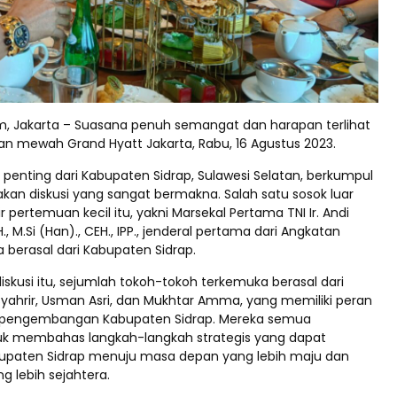
m, Jakarta – Suasana penuh semangat dan harapan terlihat
an mewah Grand Hyatt Jakarta, Rabu, 16 Agustus 2023.
penting dari Kabupaten Sidrap, Sulawesi Selatan, berkumpul
an diskusi yang sangat bermakna. Salah satu sosok luar
r pertemuan kecil itu, yakni Marsekal Pertama TNI Ir. Andi
H., M.Si (Han)., CEH., IPP., jenderal pertama dari Angkatan
 berasal dari Kabupaten Sidrap.
skusi itu, sejumlah tokoh-tokoh terkemuka berasal dari
 Syahrir, Usman Asri, dan Mukhtar Amma, yang memiliki peran
 pengembangan Kabupaten Sidrap. Mereka semua
uk membahas langkah-langkah strategis yang dapat
aten Sidrap menuju masa depan yang lebih maju dan
g lebih sejahtera.