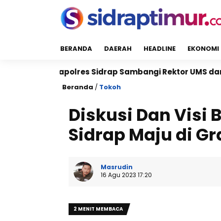
BERANDA
DAERAH
HEADLINE
EKONOMI
res Sidrap Sambangi Rektor UMS dan UNISAN, Perkuat 
Beranda
/
Tokoh
Diskusi Dan Vis
Sidrap Maju di Gr
Masrudin
16 Agu 2023 17:20
2 MENIT MEMBACA