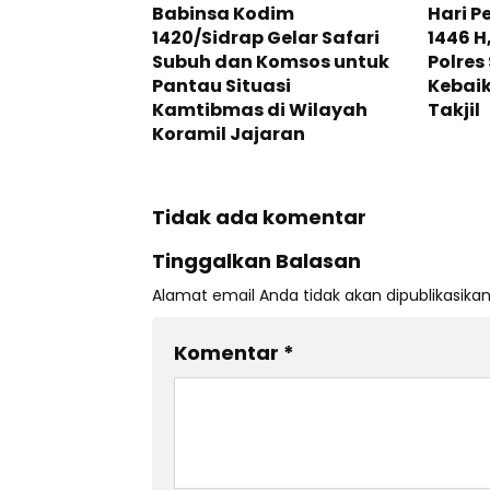
Babinsa Kodim
Hari 
1420/Sidrap Gelar Safari
1446 H
Subuh dan Komsos untuk
Polres
Pantau Situasi
Kebai
Kamtibmas di Wilayah
Takjil
Koramil Jajaran
Tidak ada komentar
Tinggalkan Balasan
Alamat email Anda tidak akan dipublikasikan
Komentar
*