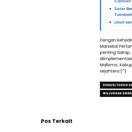
Cannon 
Solar Be
Tambah 
Lihat se
Dengan kehadir
Marsekal Pertam
penting Sidrap
diimplementasi
Mallomo, Kabup
sejahtera.(*)
DISKUSI TOKOH S
WUJUDKAN SIDRA
Pos Terkait