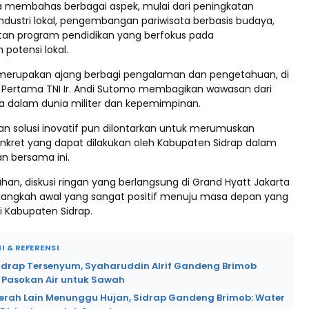
 membahas berbagai aspek, mulai dari peningkatan
ndustri lokal, pengembangan pariwisata berbasis budaya,
an program pendidikan yang berfokus pada
otensi lokal.
ga merupakan ajang berbagi pengalaman dan pengetahuan, di
Pertama TNI Ir. Andi Sutomo membagikan wawasan dari
 dalam dunia militer dan kepemimpinan.
an solusi inovatif pun dilontarkan untuk merumuskan
onkret yang dapat dilakukan oleh Kabupaten Sidrap dalam
n bersama ini.
han, diskusi ringan yang berlangsung di Grand Hyatt Jakarta
 langkah awal yang sangat positif menuju masa depan yang
i Kabupaten Sidrap.
I & REFERENSI
Sidrap Tersenyum, Syaharuddin Alrif Gandeng Brimob
 Pasokan Air untuk Sawah
erah Lain Menunggu Hujan, Sidrap Gandeng Brimob: Water