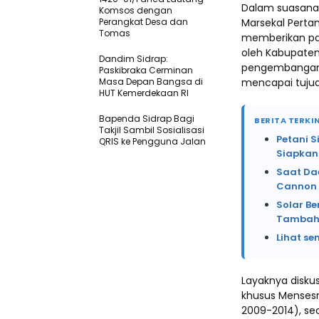
Dalam suasana 
Komsos dengan
Perangkat Desa dan
Marsekal Perta
Tomas
memberikan pa
oleh Kabupaten
Dandim Sidrap:
pengembangan i
Paskibraka Cerminan
Masa Depan Bangsa di
mencapai tujua
HUT Kemerdekaan RI
Bapenda Sidrap Bagi
BERITA TERKIN
Takjil Sambil Sosialisasi
Petani 
QRIS ke Pengguna Jalan
Siapkan
Saat Da
Cannon 
Solar Be
Tambah 
Lihat se
Layaknya diskus
khusus Mensesn
2009-2014), s