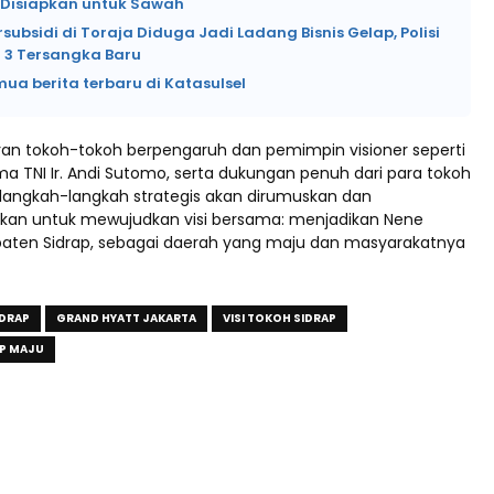
Disiapkan untuk Sawah
rsubsidi di Toraja Diduga Jadi Ladang Bisnis Gelap, Polisi
3 Tersangka Baru
mua berita terbaru di Katasulsel
an tokoh-tokoh berpengaruh dan pemimpin visioner seperti
a TNI Ir. Andi Sutomo, serta dukungan penuh dari para tokoh
, langkah-langkah strategis akan dirumuskan dan
kan untuk mewujudkan visi bersama: menjadikan Nene
aten Sidrap, sebagai daerah yang maju dan masyarakatnya
IDRAP
GRAND HYATT JAKARTA
VISI TOKOH SIDRAP
P MAJU