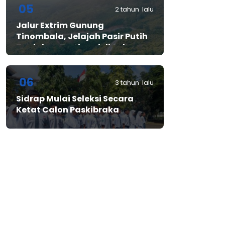
05
2 tahun lalu
Jalur Extrim Gunung
Tinombala, Jelajah Pasir Putih
Tanjakan Tertinggi di Sulteng
06
3 tahun lalu
Sidrap Mulai Seleksi Secara
Ketat Calon Paskibraka