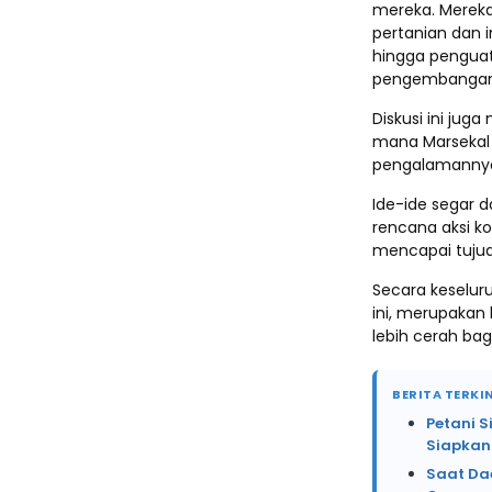
mereka. Mereka
pertanian dan i
hingga penguat
pengembangan p
Diskusi ini ju
mana Marsekal 
pengalamannya
Ide-ide segar d
rencana aksi k
mencapai tujua
Secara keseluru
ini, merupakan
lebih cerah bag
BERITA TERKIN
Petani 
Siapkan
Saat Da