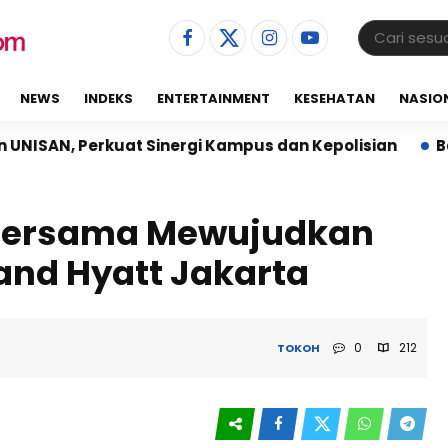
NEWS
INDEKS
ENTERTAINMENT
KESEHATAN
NASIO
Sinergi Kampus dan Kepolisian
Babinsa Koramil 02/
i Bersama Mewujudkan
and Hyatt Jakarta
0
212
TOKOH