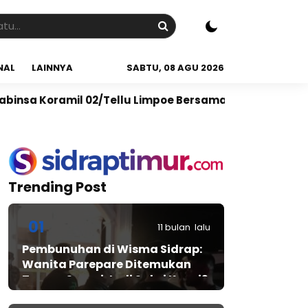
NAL
LAINNYA
SABTU, 08 AGU 2026
Tellu Limpoe Bersama Warga Gelar Karya Bakti Bersih
Trending Post
01
11 bulan lalu
Pembunuhan di Wisma Sidrap:
Wanita Parepare Ditemukan
Tewas, Suami Jadi Saksi Kunci?