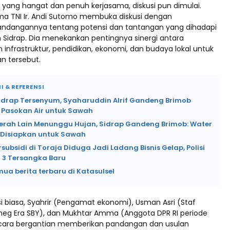
yang hangat dan penuh kerjasama, diskusi pun dimulai.
ma TNI Ir. Andi Sutomo membuka diskusi dengan
ndangannya tentang potensi dan tantangan yang dihadapi
 Sidrap. Dia menekankan pentingnya sinergi antara
nfrastruktur, pendidikan, ekonomi, dan budaya lokal untuk
n tersebut.
I & REFERENSI
Sidrap Tersenyum, Syaharuddin Alrif Gandeng Brimob
 Pasokan Air untuk Sawah
erah Lain Menunggu Hujan, Sidrap Gandeng Brimob: Water
Disiapkan untuk Sawah
rsubsidi di Toraja Diduga Jadi Ladang Bisnis Gelap, Polisi
3 Tersangka Baru
mua berita terbaru di Katasulsel
i biasa, Syahrir (Pengamat ekonomi), Usman Asri (Staf
eg Era SBY), dan Mukhtar Amma (Anggota DPR RI periode
ecara bergantian memberikan pandangan dan usulan