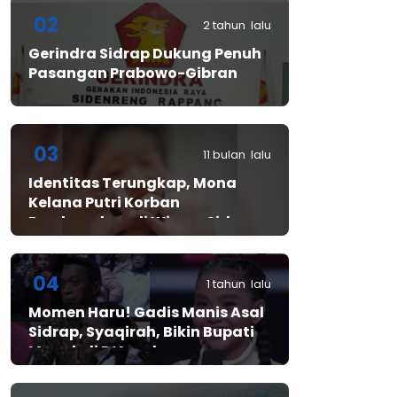
02
2 tahun lalu
Gerindra Sidrap Dukung Penuh
Pasangan Prabowo-Gibran
03
11 bulan lalu
Identitas Terungkap, Mona
Kelana Putri Korban
Pembunuhan di Wisma Sidrap
04
1 tahun lalu
Momen Haru! Gadis Manis Asal
Sidrap, Syaqirah, Bikin Bupati
Mewek di D’Academy​