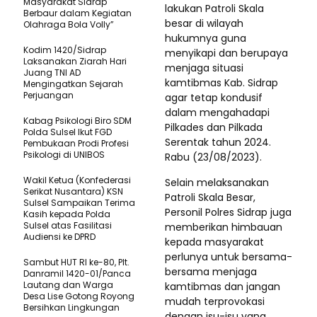
Masyarakat Sidrap
lakukan Patroli Skala
Berbaur dalam Kegiatan
besar di wilayah
Olahraga Bola Volly”
hukumnya guna
Kodim 1420/Sidrap
menyikapi dan berupaya
Laksanakan Ziarah Hari
menjaga situasi
Juang TNI AD
kamtibmas Kab. Sidrap
Mengingatkan Sejarah
Perjuangan
agar tetap kondusif
dalam mengahadapi
Kabag Psikologi Biro SDM
Pilkades dan Pilkada
Polda Sulsel Ikut FGD
Serentak tahun 2024.
Pembukaan Prodi Profesi
Psikologi di UNIBOS
Rabu (23/08/2023).
Wakil Ketua (Konfederasi
Selain melaksanakan
Serikat Nusantara) KSN
Patroli Skala Besar,
Sulsel Sampaikan Terima
Personil Polres Sidrap juga
Kasih kepada Polda
Sulsel atas Fasilitasi
memberikan himbauan
Audiensi ke DPRD
kepada masyarakat
perlunya untuk bersama-
Sambut HUT RI ke-80, Plt.
bersama menjaga
Danramil 1420-01/Panca
Lautang dan Warga
kamtibmas dan jangan
Desa Lise Gotong Royong
mudah terprovokasi
Bersihkan Lingkungan
dengan isu-isu yang