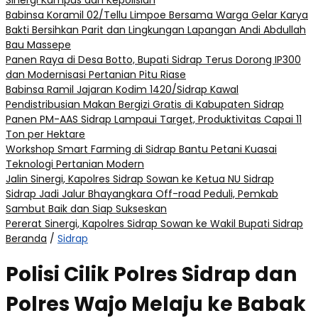
Sinergi Kampus dan Kepolisian
Babinsa Koramil 02/Tellu Limpoe Bersama Warga Gelar Karya
Bakti Bersihkan Parit dan Lingkungan Lapangan Andi Abdullah
Bau Massepe
Panen Raya di Desa Botto, Bupati Sidrap Terus Dorong IP300
dan Modernisasi Pertanian Pitu Riase
Babinsa Ramil Jajaran Kodim 1420/Sidrap Kawal
Pendistribusian Makan Bergizi Gratis di Kabupaten Sidrap
Panen PM-AAS Sidrap Lampaui Target, Produktivitas Capai 11
Ton per Hektare
Workshop Smart Farming di Sidrap Bantu Petani Kuasai
Teknologi Pertanian Modern
Jalin Sinergi, Kapolres Sidrap Sowan ke Ketua NU Sidrap
Sidrap Jadi Jalur Bhayangkara Off-road Peduli, Pemkab
Sambut Baik dan Siap Sukseskan
Pererat Sinergi, Kapolres Sidrap Sowan ke Wakil Bupati Sidrap
Beranda
/
Sidrap
Polisi Cilik Polres Sidrap dan
Polres Wajo Melaju ke Babak