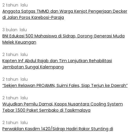
2 tahun lalu
Anggota Satgas TMMD dan Warga Kenjot Pengerjaan Decker
di Jalan Poros Karebosi-Paraja
3 bulan lalu
BNI Edukasi 500 Mahasiswa di Sidrap, Dorong Generasi Muda
Melek Keuangan
2 tahun lalu
Kapten Inf Abdul Rajab dan Tim Lanjutkan Rehabilitasi
Jembatan Sungai Kalempang
2 tahun lalu
“Sekjen Relawan PROAMIN, Suimi Fales, Siap Terjun ke Daerah”
2 tahun lalu
Wujudkan Pemilu Damai, Kaops Nusantara Cooling System
Tebar 1.500 Paket Sembako di Tasikmalaya
2 tahun lalu
Perwakilan Kasdim 1420/Sidrap Hadiri Rakor Stunting di