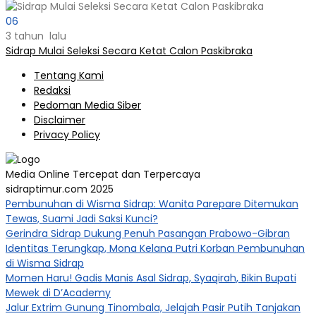
06
3 tahun lalu
Sidrap Mulai Seleksi Secara Ketat Calon Paskibraka
Tentang Kami
Redaksi
Pedoman Media Siber
Disclaimer
Privacy Policy
Media Online Tercepat dan Terpercaya
sidraptimur.com 2025
Pembunuhan di Wisma Sidrap: Wanita Parepare Ditemukan
Tewas, Suami Jadi Saksi Kunci?
Gerindra Sidrap Dukung Penuh Pasangan Prabowo-Gibran
Identitas Terungkap, Mona Kelana Putri Korban Pembunuhan
di Wisma Sidrap
Momen Haru! Gadis Manis Asal Sidrap, Syaqirah, Bikin Bupati
Mewek di D’Academy​
Jalur Extrim Gunung Tinombala, Jelajah Pasir Putih Tanjakan