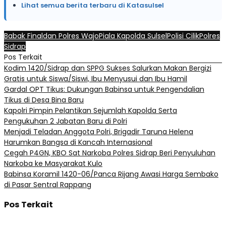
Lihat semua berita terbaru di Katasulsel
Babak Final
dan Polres Wajo
Piala Kapolda Sulsel
Polisi Cilik
Polres
Sidrap
Pos Terkait
Kodim 1420/Sidrap dan SPPG Sukses Salurkan Makan Bergizi
Gratis untuk Siswa/Siswi, Ibu Menyusui dan Ibu Hamil
Gardal OPT Tikus: Dukungan Babinsa untuk Pengendalian
Tikus di Desa Bina Baru
Kapolri Pimpin Pelantikan Sejumlah Kapolda Serta
Pengukuhan 2 Jabatan Baru di Polri
Menjadi Teladan Anggota Polri, Brigadir Taruna Helena
Harumkan Bangsa di Kancah Internasional
Cegah P4GN, KBO Sat Narkoba Polres Sidrap Beri Penyuluhan
Narkoba ke Masyarakat Kulo
Babinsa Koramil 1420-06/Panca Rijang Awasi Harga Sembako
di Pasar Sentral Rappang
Pos Terkait