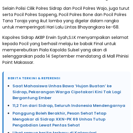
Selain Polisi Cilik Polres Sidrap dan Pocil Polres Wajo, juga turut
serta Pocil Polres Soppeng, Pocil Polres Bone dan Pocil Polres
Tana Toraja yang ikut lomba yang digelar dalam rangka
untuk memperingati Hari Lalu Lintas Bhayangkara ke-68.
Kapolres Sidrap AKBP Erwin Syah,S.I.K menyampaikan selamat
kepada Pocil yang berhasil melaju ke babak Final untuk
memperebutkan Piala Kapolda Sulsel yang akan di
selenggarakan pada 14 September mendatang di Mall Phinisi
Point Makassar.
BERITA TERKINI & REFERENSI
Saat Mahasiswa Unhas Bawa ‘Hujan Buatan’ ke
Sidrap, Pekarangan Warga Cipotakari Kini Tak Lagi
Bergantung Ember
11,2 Ton dari Sidrap, Seluruh Indonesia Mendengarnya
Panggung Boleh Berakhir, Pesan Sehat Tetap
Mengakar di Sidrap: KKN-PK 69 Unhas Tutup
Pengabdian Lewat Pentas Sehat
Lihat semua berita terbaru di Katasulsel