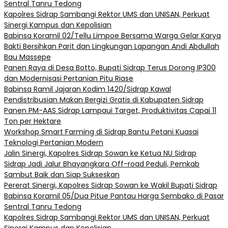
Sentral Tanru Tedong
Kapolres Sidrap Sambangi Rektor UMS dan UNISAN, Perkuat
Sinergi Kampus dan Kepolisian
Babinsa Koramil 02/Tellu Limpoe Bersama Warga Gelar Karya
Bakti Bersihkan Parit dan Lingkungan Lapangan Andi Abdullah
Bau Massepe
Panen Raya di Desa Botto, Bupati Sidrap Terus Dorong IP300
dan Modernisasi Pertanian Pitu Riase
Babinsa Ramil Jajaran Kodim 1420/Sidrap Kawal
Pendistribusian Makan Bergizi Gratis di Kabupaten Sidrap
Panen PM-AAS Sidrap Lampaui Target, Produktivitas Capai 11
Ton per Hektare
Workshop Smart Farming di Sidrap Bantu Petani Kuasai
Teknologi Pertanian Modern
Jalin Sinergi, Kapolres Sidrap Sowan ke Ketua NU Sidrap
Sidrap Jadi Jalur Bhayangkara Off-road Peduli, Pemkab
Sambut Baik dan Siap Sukseskan
Pererat Sinergi, Kapolres Sidrap Sowan ke Wakil Bupati Sidrap
Babinsa Koramil 05/Dua Pitue Pantau Harga Sembako di Pasar
Sentral Tanru Tedong
Kapolres Sidrap Sambangi Rektor UMS dan UNISAN, Perkuat