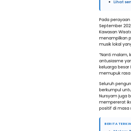
Lihat se
Pada perayaan 
September 2023
Kawasan Wisata
menampilkan p
musik lokal y
“Nanti malam,
antusiasme yan
keluarga besar
memupuk rasa 
Seluruh penguru
berkumpul untu
Nursyam juga b
mempererat ika
positif di mas
BERITA TERKIN