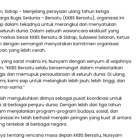
m, Sidrap – Menjelang perayaan ulang tahun ketiga
rga Bugis Sedunia – Bersatu (KKBS Bersatu), organisasi ini
p dalam tekadnya untuk merangkul dan menyatukan
seluruh dunia. Dalam sebuah wawancara eksklusif yang
markas besar KKBS Bersatu di Sidrap, Sulawesi Selatan, Ketua
dengan semangat menyatakan komitmen organisasi
an yang lebih cerah.
yang sarat makna ini, Nursyam dengan senyum di wajahnya
 “KKBS Bersatu selalu bersemangat dalam melestarikan
is dan memupuk persaudaraan di seluruh dunia. Di ulang
mi, kami siap untuk melangkah lebih jauh, lebih tinggi, dan
sama-sama.”
elah mengukuhkan dirinya sebagai pusat koordinasi untuk
 di berbagai penjuru dunia. Dengan lebih dari tiga tahun
lam menjalankan program-program budaya, sosial, dan
nisasi ini telah berhasil menjalin jaringan yang kuat di antara
g tersebar di berbagai negara.
nya tentang rencana masa depan KKBS Bersatu, Nursyam