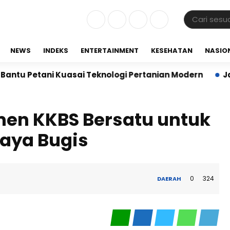
NEWS
INDEKS
ENTERTAINMENT
KESEHATAN
NASIO
ani Kuasai Teknologi Pertanian Modern
Jalin Siner
en KKBS Bersatu untuk
aya Bugis
0
324
DAERAH