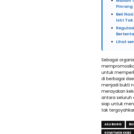
Malam Te
Pinrang
Beli Na
Istri Ta
Regulasi
Bertent
Lihat se
Sebagai organi
mempromosikan 
untuk memperk
di berbagai dae
menjadi bukti 
merayakan kek
antara seluruh
siap untuk me
tak tergoyahka
ASLI BUGIS
BU
KOMITMEN KKBS