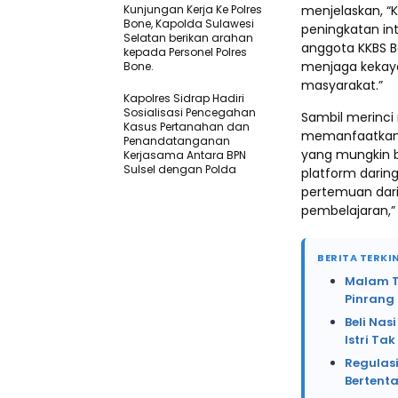
Kunjungan Kerja Ke Polres
menjelaskan, “
Bone, Kapolda Sulawesi
peningkatan in
Selatan berikan arahan
anggota KKBS B
kepada Personel Polres
menjaga kekaya
Bone.
masyarakat.”
Kapolres Sidrap Hadiri
Sosialisasi Pencegahan
Sambil merinc
Kasus Pertanahan dan
memanfaatkan 
Penandatanganan
yang mungkin b
Kerjasama Antara BPN
Sulsel dengan Polda
platform darin
pertemuan dari
pembelajaran,” 
BERITA TERKIN
Malam Te
Pinrang
Beli Na
Istri Ta
Regulasi
Bertent