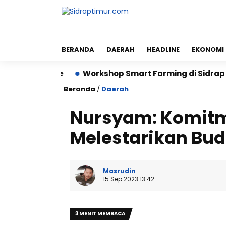
BERANDA
DAERAH
HEADLINE
EKONOMI
ktare
Workshop Smart Farming di Sidrap Bantu Pet
Beranda
/
Daerah
Nursyam: Komitm
Melestarikan Bud
Masrudin
15 Sep 2023 13:42
3 MENIT MEMBACA