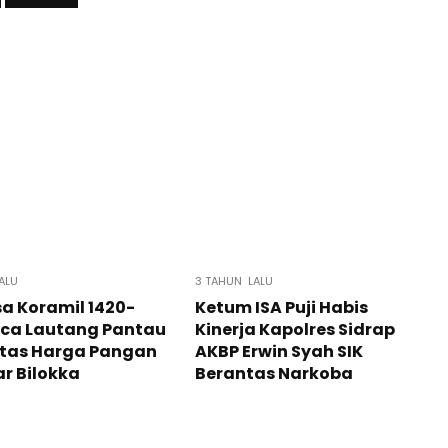
ALU
3 TAHUN LALU
a Koramil 1420-
Ketum ISA Puji Habis
nca Lautang Pantau
Kinerja Kapolres Sidrap
itas Harga Pangan
AKBP Erwin Syah SIK
ar Bilokka
Berantas Narkoba