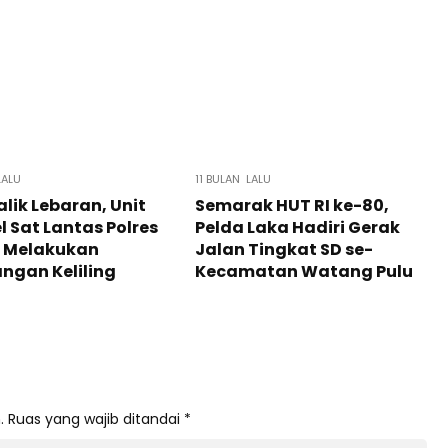
LALU
11 BULAN LALU
alik Lebaran, Unit
Semarak HUT RI ke-80,
 Sat Lantas Polres
Pelda Laka Hadiri Gerak
p Melakukan
Jalan Tingkat SD se-
ngan Keliling
Kecamatan Watang Pulu
.
Ruas yang wajib ditandai
*