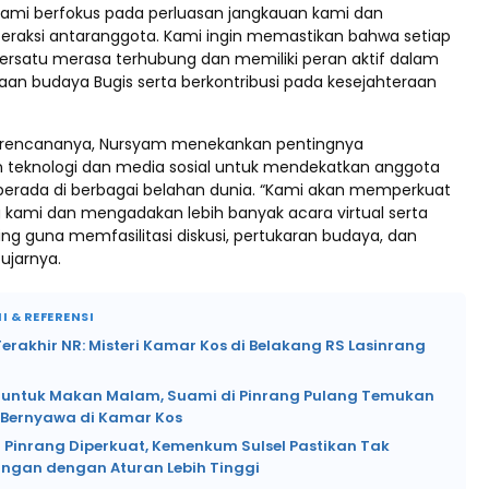
Kami berfokus pada perluasan jangkauan kami dan
teraksi antaranggota. Kami ingin memastikan bahwa setiap
ersatu merasa terhubung dan memiliki peran aktif dalam
an budaya Bugis serta berkontribusi pada kesejahteraan
i rencananya, Nursyam menekankan pentingnya
teknologi dan media sosial untuk mendekatkan anggota
erada di berbagai belahan dunia. “Kami akan memperkuat
g kami dan mengadakan lebih banyak acara virtual serta
ng guna memfasilitasi diskusi, pertukaran budaya, dan
ujarnya.
I & REFERENSI
rakhir NR: Misteri Kamar Kos di Belakang RS Lasinrang
si untuk Makan Malam, Suami di Pinrang Pulang Temukan
k Bernyawa di Kamar Kos
 Pinrang Diperkuat, Kemenkum Sulsel Pastikan Tak
angan dengan Aturan Lebih Tinggi