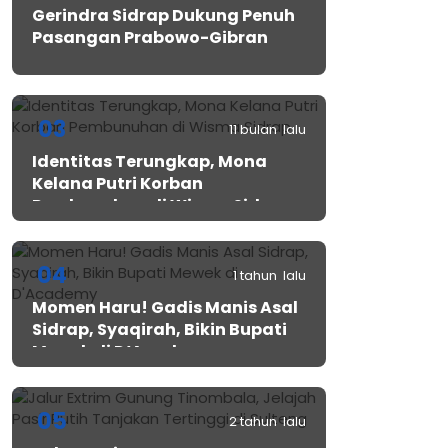
Gerindra Sidrap Dukung Penuh
Pasangan Prabowo-Gibran
03
11 bulan lalu
Identitas Terungkap, Mona
Kelana Putri Korban
Pembunuhan di Wisma Sidrap
04
1 tahun lalu
Momen Haru! Gadis Manis Asal
Sidrap, Syaqirah, Bikin Bupati
Mewek di D’Academy​
05
2 tahun lalu