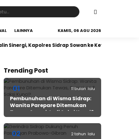
NAL
LAINNYA
KAMIS, 06 AGU 2026
gi, Kapolres Sidrap Sowan ke Ketua NU Sidrap
Sidrap
Trending Post
01
11 bulan lalu
Pembunuhan di Wisma Sidrap:
Wanita Parepare Ditemukan
Tewas, Suami Jadi Saksi Kunci?
02
2 tahun lalu