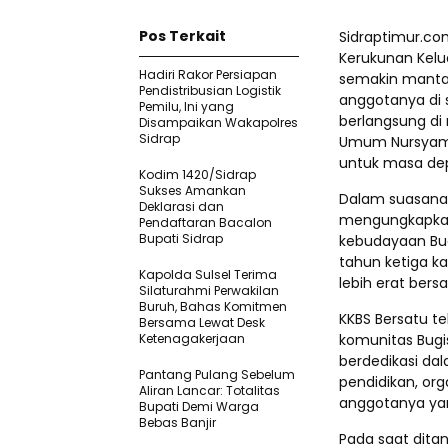
Pos Terkait
Sidraptimur.co
Kerukunan Kelua
Hadiri Rakor Persiapan
semakin manta
Pendistribusian Logistik
anggotanya di 
Pemilu, Ini yang
berlangsung di 
Disampaikan Wakapolres
Sidrap
Umum Nursyam 
untuk masa dep
Kodim 1420/Sidrap
Sukses Amankan
Dalam suasana 
Deklarasi dan
mengungkapkan,
Pendaftaran Bacalon
Bupati Sidrap
kebudayaan Bug
tahun ketiga ka
Kapolda Sulsel Terima
lebih erat ber
Silaturahmi Perwakilan
Buruh, Bahas Komitmen
KKBS Bersatu t
Bersama Lewat Desk
Ketenagakerjaan
komunitas Bugis
berdedikasi da
Pantang Pulang Sebelum
pendidikan, orga
Aliran Lancar: Totalitas
anggotanya yan
Bupati Demi Warga
Bebas Banjir
Pada saat dita