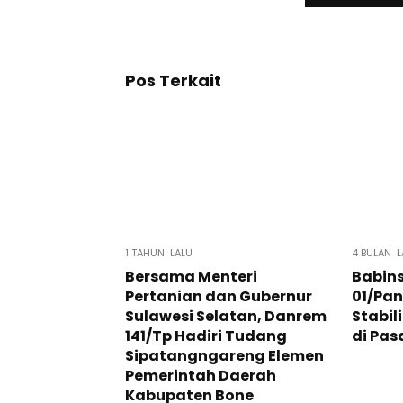
Pos Terkait
1 TAHUN LALU
4 BULAN L
Bersama Menteri
Babins
Pertanian dan Gubernur
01/Pa
Sulawesi Selatan, Danrem
Stabil
141/Tp Hadiri Tudang
di Pas
Sipatangngareng Elemen
Pemerintah Daerah
Kabupaten Bone