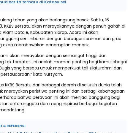
mua berita terbaru di Katasulsel
ulang tahun yang akan berlangsung besok, Sabtu, 16
, KKBS Bersatu akan merayakannya dengan penuh gairah di
 Alam Data’e, Kabupaten Sidrap. Acara ini akan
anggung seni hiburan dengan berbagai seniman dan grup
ang akan membawakan penampilan menarik.
 kami akan merayakan dengan semangat tinggi dan
g tak terbatas. Ini adalah momen penting bagi kami sebagai
 Bugis yang bersatu untuk memperkuat tali silaturahmi dan
persaudaraan,” kata Nursyam.
s KKBS Bersatu dari berbagai daerah di seluruh dunia telah
k merayakan peristiwa penting ini dan berbagi kebahagiaan.
erharap bahwa perayaan ini akan menjadi panggung bagi
tan antaranggota dan menginspirasi berbagai kegiatan
a mendatang.
I & REFERENSI