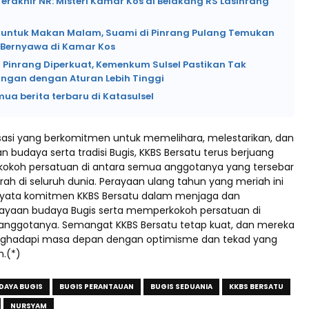
rakhir NR: Misteri Kamar Kos di Belakang RS Lasinrang
si untuk Makan Malam, Suami di Pinrang Pulang Temukan
k Bernyawa di Kamar Kos
 Pinrang Diperkuat, Kemenkum Sulsel Pastikan Tak
angan dengan Aturan Lebih Tinggi
mua berita terbaru di Katasulsel
sasi yang berkomitmen untuk memelihara, melestarikan, dan
budaya serta tradisi Bugis, KKBS Bersatu terus berjuang
okoh persatuan di antara semua anggotanya yang tersebar
rah di seluruh dunia. Perayaan ulang tahun yang meriah ini
nyata komitmen KKBS Bersatu dalam menjaga dan
ayaan budaya Bugis serta memperkokoh persatuan di
 anggotanya. Semangat KKBS Bersatu tetap kuat, dan mereka
nghadapi masa depan dengan optimisme dan tekad yang
n.(*)
DAYA BUGIS
BUGIS PERANTAUAN
BUGIS SEDUANIA
KKBS BERSATU
NURSYAM