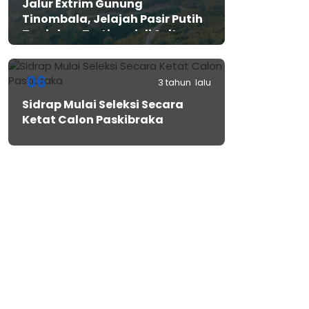
Jalur Extrim Gunung
Tinombala, Jelajah Pasir Putih
Tanjakan Tertinggi di Sulteng
06
3 tahun lalu
Sidrap Mulai Seleksi Secara
Ketat Calon Paskibraka