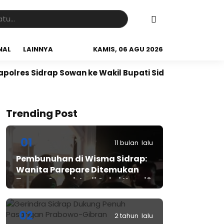
NAL
LAINNYA
KAMIS, 06 AGU 2026
s Sidrap Sowan ke Wakil Bupati Sidrap
Kapolres Sidr
Trending Post
01
11 bulan lalu
Pembunuhan di Wisma Sidrap:
Wanita Parepare Ditemukan
Tewas, Suami Jadi Saksi Kunci?
02
2 tahun lalu