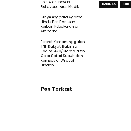
Polri Atas Inovasi
BABINSA
KODI
Rekayasa Arus Mudik
Penyelenggara Agama
Hindu Beri Bantuan
Korban Kebakaran di
Amparita
Pererat Kemanunggalan
TNI-Rakyat, Babinsa
Kodim 1420/Sidrap Rutin
Gelar Safari Subuh dan
Komsos di Wilayah
Binaan
Pos Terkait