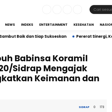
NEWS
INDEKS
ENTERTAINMENT
KESEHATAN
NASIO
 Baik dan Siap Sukseskan
Pererat Sinergi, Kapolre
ubuh Babinsa Koramil
420/Sidrap Mengajak
gkatkan Keimanan dan
0
173
SIDRAP