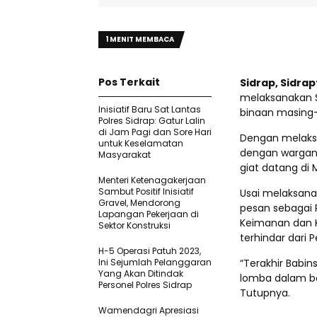
1 MENIT MEMBACA
Pos Terkait
Sidrap, Sidra
melaksanakan S
Inisiatif Baru Sat Lantas
binaan masing-
Polres Sidrap: Gatur Lalin
di Jam Pagi dan Sore Hari
Dengan melaksa
untuk Keselamatan
dengan wargan
Masyarakat
giat datang di 
Menteri Ketenagakerjaan
Sambut Positif Inisiatif
Usai melaksan
Gravel, Mendorong
pesan sebagai 
Lapangan Pekerjaan di
Keimanan dan K
Sektor Konstruksi
terhindar dari
H-5 Operasi Patuh 2023,
Ini Sejumlah Pelanggaran
“Terakhir Bab
Yang Akan Ditindak
lomba dalam be
Personel Polres Sidrap
Tutupnya.
Wamendagri Apresiasi