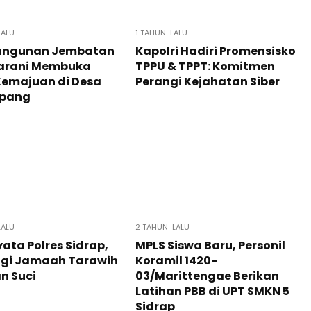
LALU
1 TAHUN LALU
ngunan Jembatan
Kapolri Hadiri Promensisko
arani Membuka
TPPU & TPPT: Komitmen
Kemajuan di Desa
Perangi Kejahatan Siber
pang
LALU
2 TAHUN LALU
yata Polres Sidrap,
MPLS Siswa Baru, Personil
ngi Jamaah Tarawih
Koramil 1420-
an Suci
03/Marittengae Berikan
Latihan PBB di UPT SMKN 5
Sidrap