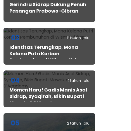
Gerindra Sidrap Dukung Penuh
Pasangan Prabowo-Gibran
03
11 bulan lalu
Identitas Terungkap, Mona
Kelana Putri Korban
Pembunuhan di Wisma Sidrap
04
1 tahun lalu
Momen Haru! Gadis Manis Asal
Sidrap, Syaqirah, Bikin Bupati
Mewek di D’Academy​
05
2 tahun lalu