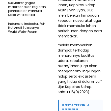
03/Maritengngae
lahan, Kapolres Sidrap
melaksanakan kegiatan
AKBP Erwin Syah, S.I.K
pembekalan Pramuka
Saka Wira Kartika
memberikan himbauan
kepada masyarakat agar
Indonesia Indicator: Polri
tidak membuka lahan
Ikut Andil Suksesnya
perkebunan dengan cara
World Water Forum
membakar.
“Selain memberikan
dampak terhadap
menurunnya kualitas
udara, kebakaran
hutan/lahan juga akan
mengancam lingkungan
hidup serta ekosistem
yang hidup di dalamnya,”
Ujar Kapolres Sidrap.
Sabtu (16/9/2023).
BERITA TERKINI &
REFERENSI