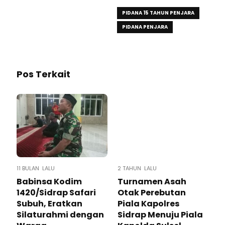
SIDRAP
PIDANA 15 TAHUN PENJARA
PIDANA PENJARA
Pos Terkait
11 BULAN LALU
2 TAHUN LALU
Babinsa Kodim
Turnamen Asah
1420/Sidrap Safari
Otak Perebutan
Subuh, Eratkan
Piala Kapolres
Silaturahmi dengan
Sidrap Menuju Piala