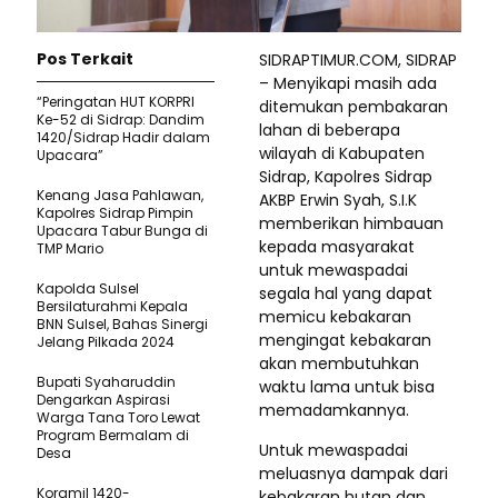
Pos Terkait
SIDRAPTIMUR.COM, SIDRAP
– Menyikapi masih ada
“Peringatan HUT KORPRI
ditemukan pembakaran
Ke-52 di Sidrap: Dandim
lahan di beberapa
1420/Sidrap Hadir dalam
wilayah di Kabupaten
Upacara”
Sidrap, Kapolres Sidrap
Kenang Jasa Pahlawan,
AKBP Erwin Syah, S.I.K
Kapolres Sidrap Pimpin
memberikan himbauan
Upacara Tabur Bunga di
kepada masyarakat
TMP Mario
untuk mewaspadai
Kapolda Sulsel
segala hal yang dapat
Bersilaturahmi Kepala
memicu kebakaran
BNN Sulsel, Bahas Sinergi
mengingat kebakaran
Jelang Pilkada 2024
akan membutuhkan
Bupati Syaharuddin
waktu lama untuk bisa
Dengarkan Aspirasi
memadamkannya.
Warga Tana Toro Lewat
Program Bermalam di
Untuk mewaspadai
Desa
meluasnya dampak dari
Koramil 1420-
kebakaran hutan dan