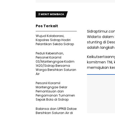
2 MENIT MEMBACA
Pos Terkait
Sidraptimur.com
Wujud Kolaborasi,
Widarto dalam 
Kapolres Sidrap Hadiri
stunting di De
Pelantikan Sekda Sidrap
adalah langkah
Peduli Kebersihan,
Keikutsertaan
Personel Koramil
03/Maritengngae Kodim
komitmen TNI, 
1420/Sidrap Bersama
memajukan kese
Warga Bersihkan Saluran
Air
Personil Koramil
Maritengngae Gelar
Pemantauan dan
Pengamanan Turnamen
Sepak Bola di Sidrap
Babinsa dan UPPKB Datae
Bersihkan Saluran Air di