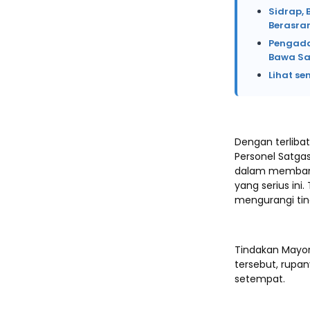
Sidrap, 
Berasr
Pengada
Bawa Sa
Lihat se
Dengan terlibat
Personel Satga
dalam membant
yang serius ini
mengurangi ting
Tindakan Mayor
tersebut, rupa
setempat.