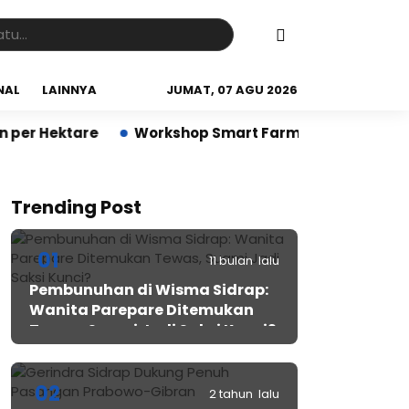
NAL
LAINNYA
JUMAT, 07 AGU 2026
are
Workshop Smart Farming di Sidrap Bantu Petani
Trending Post
01
11 bulan lalu
Pembunuhan di Wisma Sidrap:
Wanita Parepare Ditemukan
Tewas, Suami Jadi Saksi Kunci?
02
2 tahun lalu