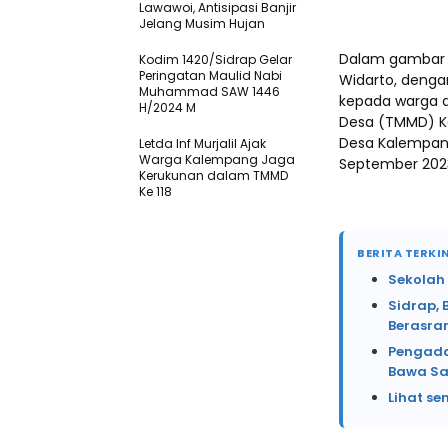
Lawawoi, Antisipasi Banjir
Jelang Musim Hujan
Dalam gambar y
Kodim 1420/Sidrap Gelar
Peringatan Maulid Nabi
Widarto, denga
Muhammad SAW 1446
kepada warga d
H/2024 M
Desa (TMMD) Ke
Desa Kalempang
Letda Inf Murjalil Ajak
Warga Kalempang Jaga
September 202
Kerukunan dalam TMMD
Ke 118
BERITA TERKIN
Sekolah
Sidrap, 
Berasr
Pengada
Bawa Sa
Lihat se