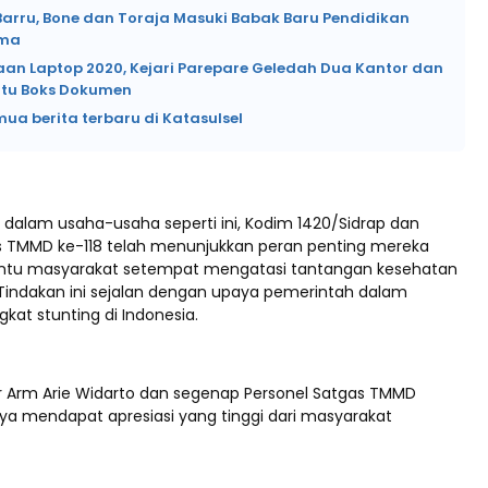
Barru, Bone dan Toraja Masuki Babak Baru Pendidikan
ama
an Laptop 2020, Kejari Parepare Geledah Dua Kantor dan
tu Boks Dokumen
mua berita terbaru di Katasulsel
 dalam usaha-usaha seperti ini, Kodim 1420/Sidrap dan
s TMMD ke-118 telah menunjukkan peran penting mereka
u masyarakat setempat mengatasi tantangan kesehatan
. Tindakan ini sejalan dengan upaya pemerintah dalam
kat stunting di Indonesia.
 Arm Arie Widarto dan segenap Personel Satgas TMMD
nya mendapat apresiasi yang tinggi dari masyarakat