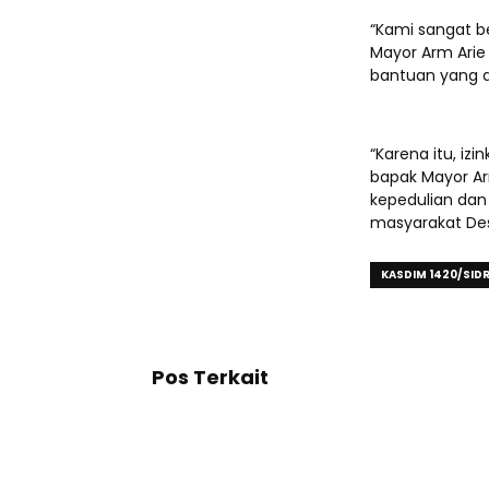
“Kami sangat be
Mayor Arm Arie
bantuan yang di
“Karena itu, i
bapak Mayor Ar
kepedulian da
masyarakat Des
KASDIM 1420/SID
Pos Terkait