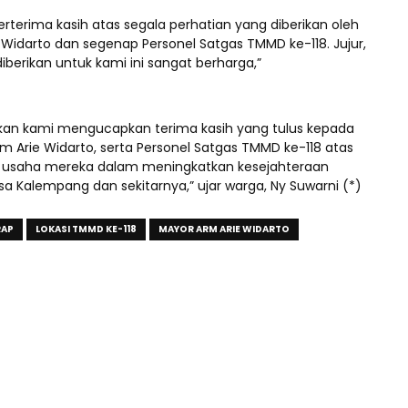
rterima kasih atas segala perhatian yang diberikan oleh
 Widarto dan segenap Personel Satgas TMMD ke-118. Jujur,
berikan untuk kami ini sangat berharga,”
zinkan kami mengucapkan terima kasih yang tulus kepada
m Arie Widarto, serta Personel Satgas TMMD ke-118 atas
n usaha mereka dalam meningkatkan kesejahteraan
a Kalempang dan sekitarnya,” ujar warga, Ny Suwarni (*)
RAP
LOKASI TMMD KE-118
MAYOR ARM ARIE WIDARTO