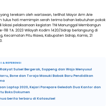
ang terekam oleh wartawan, terlihat Mayor Arm Arie
n tulus hati memimpin serah terima bahan kebutuhan pokok
i lokasi pelaksanaan kegiatan TNI Manunggal Membangun
-118 TA. 2023 Wilayah Kodim 1420/Sidrap berlangsung di
, Kecamatan Pitu Riawa, Kabupaten Sidrap, Kamis, 21
3.
I & REFERENSI
 Rakyat Sulsel Bergerak, Soppeng dan Wajo Menyusul
Barru, Bone dan Toraja Masuki Babak Baru Pendidikan
ama
an Laptop 2020, Kejari Parepare Geledah Dua Kantor dan
tu Boks Dokumen
mua berita terbaru di Katasulsel