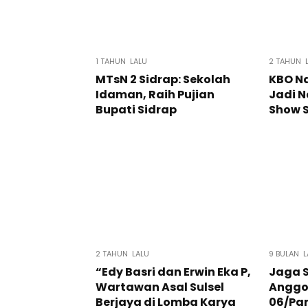
1 TAHUN LALU
2 TAHUN 
MTsN 2 Sidrap: Sekolah
KBO Na
Idaman, Raih Pujian
Jadi 
Bupati Sidrap
Show S
2 TAHUN LALU
9 BULAN L
“Edy Basri dan Erwin Eka P,
Jaga S
Wartawan Asal Sulsel
Anggo
Berjaya di Lomba Karya
06/Pa