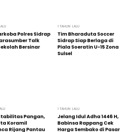
LALU
1 TAHUN LALU
rkoba Polres Sidrap
Tim Bharaduta Soccer
Narasumber Talk
Sidrap Siap Berlaga di
ekolah Bersinar
Piala Soeratin U-15 Zona
Sulsel
ALU
1 TAHUN LALU
tabilitas Pangan,
Jelang Idul Adha 1446 H,
ta Koramil
Babinsa Rappang Cek
nca Rijang Pantau
Harga Sembako di Pasar