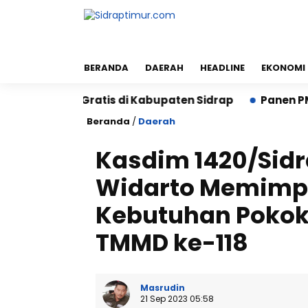
BERANDA
DAERAH
HEADLINE
EKONOMI
izi Gratis di Kabupaten Sidrap
Panen PM-AAS Sidra
Beranda
/
Daerah
Kasdim 1420/Sidr
Widarto Memimp
Kebutuhan Pokok 
TMMD ke-118
Masrudin
21 Sep 2023 05:58