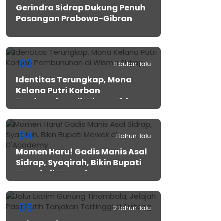
Gerindra Sidrap Dukung Penuh
Pasangan Prabowo-Gibran
03
11 bulan lalu
Identitas Terungkap, Mona
Kelana Putri Korban
Pembunuhan di Wisma Sidrap
04
1 tahun lalu
Momen Haru! Gadis Manis Asal
Sidrap, Syaqirah, Bikin Bupati
Mewek di D’Academy​
05
2 tahun lalu