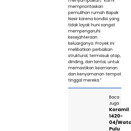
menyampaikan, “Kami
memprioritaskan
pemulihan rumah Bapak
Nasir karena kondisi yang
tidak layak huni sangat
mempengaruhi
kesejahteraan
keluarganya. Proyek ini
melibatkan perbaikan
struktural, termasuk atap,
dinding, dan lantai, untuk
memastikan keamanan
dan kenyamanan tempat
tinggal mereka.”
Baca
Juga
Koramil
1420-
04/Wat
Pulu