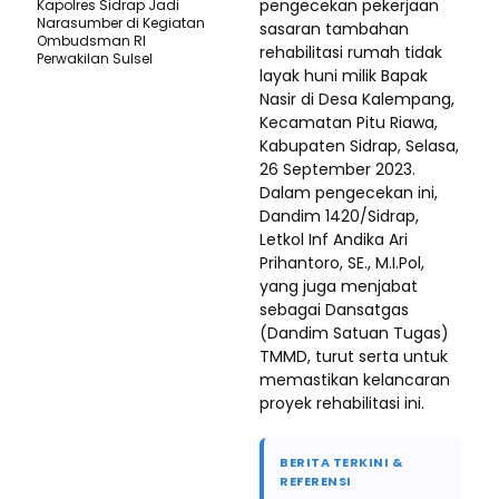
pengecekan pekerjaan
Kapolres Sidrap Jadi
Narasumber di Kegiatan
sasaran tambahan
Ombudsman RI
rehabilitasi rumah tidak
Perwakilan Sulsel
layak huni milik Bapak
Nasir di Desa Kalempang,
Kecamatan Pitu Riawa,
Kabupaten Sidrap, Selasa,
26 September 2023.
Dalam pengecekan ini,
Dandim 1420/Sidrap,
Letkol Inf Andika Ari
Prihantoro, SE., M.I.Pol,
yang juga menjabat
sebagai Dansatgas
(Dandim Satuan Tugas)
TMMD, turut serta untuk
memastikan kelancaran
proyek rehabilitasi ini.
BERITA TERKINI &
REFERENSI