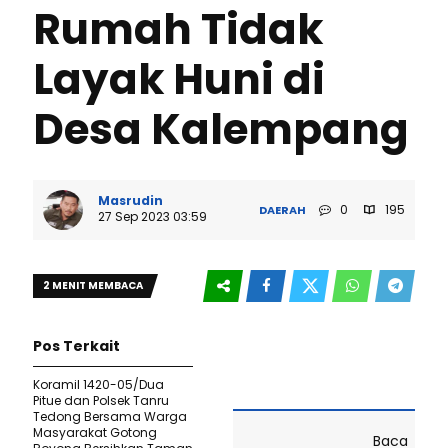
Rumah Tidak
Layak Huni di
Desa Kalempang
Masrudin
0
195
DAERAH
27 Sep 2023 03:59
2 MENIT MEMBACA
Pos Terkait
Koramil 1420-05/Dua
Pitue dan Polsek Tanru
Tedong Bersama Warga
Masyarakat Gotong
Baca