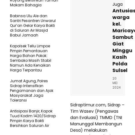
Royong Bersihkan Taman
Juga
Makam Bahagia
Antusia
Babinsa Ulu Ale dan
warga
Santri Pesantren Unwarul
kel.
Qur’an Gelar Karya Bakti
Maricay
di Saluran Air Masjid
Babul Jamaah
Sambut
Giat
Kapolsek Tellu Limpoe
Minggu
Pimpin Pemantauan
Harga Bahan Pokok:
Kasih
Sembako Masih Stabil
Polda
Namun Ada Kenaikan
Sulsel
Harga Terpantau
20
Jumat Agung, Polres
MEI
Sidrap Intensifkan
2024
Pengamanan dan Ajak
Masyarakat Jaga
Toleransi
Sidraptimur.com, Sidrap –
Tim Wasev (Pengawas
Antisipasi Banjir, Kapok
Tuud Kodim 1420/Sidrap
dan Evaluasi) TMMD (TNI
Pimpin Karya Bakti
Manunggal Membangun
Bersihkan Saluran Air
Desa) melakukan