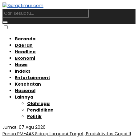
Beranda
Daerah
Headline
Ekonomi
News
Indeks
Entertainment
Kesehatan
Nasional
Lainnya
Olahraga
Pendidikan
Politik
Jumat, 07 Agu 2026
Panen PM-AAS Sidrap Lampaui Target, Produktivitas Capai 11