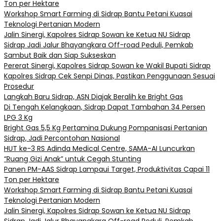
Ton per Hektare
Workshop Smart Farming di Sidrap Bantu Petani Kuasai
Teknologi Pertanian Modern
Jalin Sinergi, Kapolres Sidrap Sowan ke Ketua NU Sidrap
Sidrap Jadi Jalur Bhayangkara Off-road Peduli, Pemkab
Sambut Baik dan Siap Sukseskan
Pererat Sinergi, Kapolres Sidrap Sowan ke Wakil Bupati Sidrap
Kapolres Sidrap Cek Senpi Dinas, Pastikan Penggunaan Sesuai
Prosedur
Langkah Baru Sidrap, ASN Diajak Beralih ke Bright Gas
Di Tengah Kelangkaan, Sidrap Dapat Tambahan 34 Persen
LPG 3 Kg
Bright Gas 5,5 Kg Pertamina Dukung Pompanisasi Pertanian
Sidrap, Jadi Percontohan Nasional
HUT ke-3 RS Adinda Medical Centre, SAMA-AI Luncurkan
“Ruang Gizi Anak” untuk Cegah Stunting
Panen PM-AAS Sidrap Lampaui Target, Produktivitas Capai 11
Ton per Hektare
Workshop Smart Farming di Sidrap Bantu Petani Kuasai
Teknologi Pertanian Modern
Jalin Sinergi, Kapolres Sidrap Sowan ke Ketua NU Sidrap