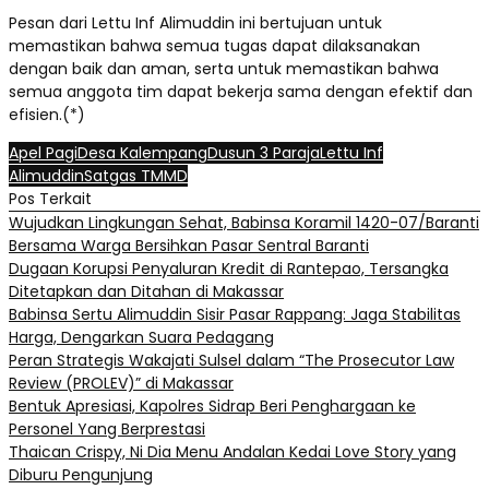
Pesan dari Lettu Inf Alimuddin ini bertujuan untuk
memastikan bahwa semua tugas dapat dilaksanakan
dengan baik dan aman, serta untuk memastikan bahwa
semua anggota tim dapat bekerja sama dengan efektif dan
efisien.(*)
Apel Pagi
Desa Kalempang
Dusun 3 Paraja
Lettu Inf
Alimuddin
Satgas TMMD
Pos Terkait
Wujudkan Lingkungan Sehat, Babinsa Koramil 1420-07/Baranti
Bersama Warga Bersihkan Pasar Sentral Baranti
Dugaan Korupsi Penyaluran Kredit di Rantepao, Tersangka
Ditetapkan dan Ditahan di Makassar
Babinsa Sertu Alimuddin Sisir Pasar Rappang: Jaga Stabilitas
Harga, Dengarkan Suara Pedagang
Peran Strategis Wakajati Sulsel dalam “The Prosecutor Law
Review (PROLEV)” di Makassar
Bentuk Apresiasi, Kapolres Sidrap Beri Penghargaan ke
Personel Yang Berprestasi
Thaican Crispy, Ni Dia Menu Andalan Kedai Love Story yang
Diburu Pengunjung