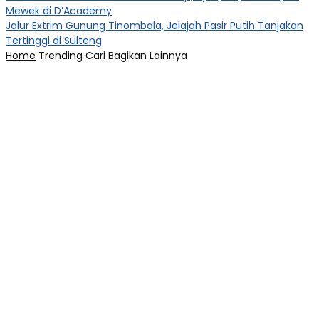
Mewek di D’Academy​
Jalur Extrim Gunung Tinombala, Jelajah Pasir Putih Tanjakan
Tertinggi di Sulteng
Home
Trending
Cari
Bagikan
Lainnya