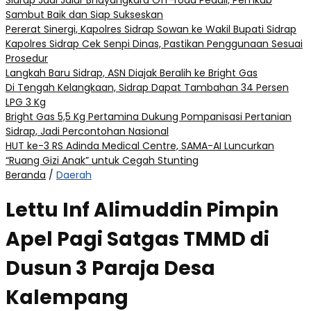
Sidrap Jadi Jalur Bhayangkara Off-road Peduli, Pemkab
Sambut Baik dan Siap Sukseskan
Pererat Sinergi, Kapolres Sidrap Sowan ke Wakil Bupati Sidrap
Kapolres Sidrap Cek Senpi Dinas, Pastikan Penggunaan Sesuai
Prosedur
Langkah Baru Sidrap, ASN Diajak Beralih ke Bright Gas
Di Tengah Kelangkaan, Sidrap Dapat Tambahan 34 Persen
LPG 3 Kg
Bright Gas 5,5 Kg Pertamina Dukung Pompanisasi Pertanian
Sidrap, Jadi Percontohan Nasional
HUT ke-3 RS Adinda Medical Centre, SAMA-AI Luncurkan
“Ruang Gizi Anak” untuk Cegah Stunting
Beranda
/
Daerah
Lettu Inf Alimuddin Pimpin
Apel Pagi Satgas TMMD di
Dusun 3 Paraja Desa
Kalempang