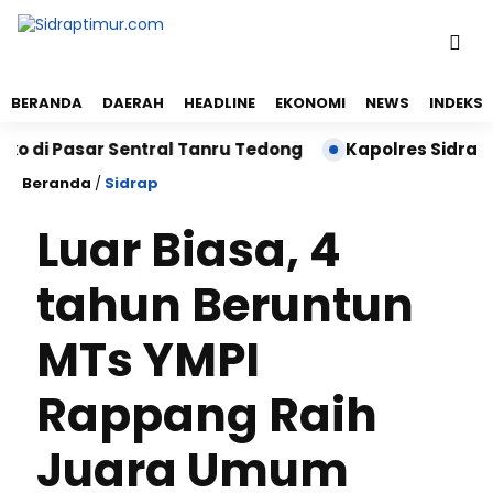
BERANDA
DAERAH
HEADLINE
EKONOMI
NEWS
INDEKS
i Pasar Sentral Tanru Tedong
Kapolres Sidrap Sam
Beranda
/
Sidrap
Luar Biasa, 4
tahun Beruntun
MTs YMPI
Rappang Raih
Juara Umum