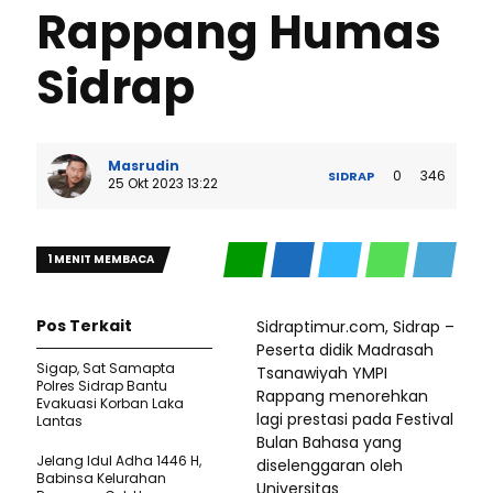
Rappang Humas
Sidrap
Masrudin
0
346
SIDRAP
25 Okt 2023 13:22
1 MENIT MEMBACA
Pos Terkait
Sidraptimur.com, Sidrap –
Peserta didik Madrasah
Sigap, Sat Samapta
Tsanawiyah YMPI
Polres Sidrap Bantu
Rappang menorehkan
Evakuasi Korban Laka
lagi prestasi pada Festival
Lantas
Bulan Bahasa yang
Jelang Idul Adha 1446 H,
diselenggaran oleh
Babinsa Kelurahan
Universitas