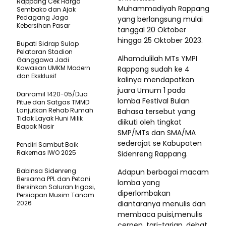
Rappang Cek Harga
Muhammadiyah Rappang
Sembako dan Ajak
Pedagang Jaga
yang berlangsung mulai
Kebersihan Pasar
tanggal 20 Oktober
hingga 25 Oktober 2023.
Bupati Sidrap Sulap
Pelataran Stadion
Alhamdulilah MTs YMPI
Ganggawa Jadi
Kawasan UMKM Modern
Rappang sudah ke 4
dan Eksklusif
kalinya mendapatkan
juara Umum 1 pada
Danramil 1420-05/Dua
lomba Festival Bulan
Pitue dan Satgas TMMD
Lanjutkan Rehab Rumah
Bahasa tersebut yang
Tidak Layak Huni Milik
diikuti oleh tingkat
Bapak Nasir
SMP/MTs dan SMA/MA
sederajat se Kabupaten
Pendiri Sambut Baik
Rakernas IWO 2025
Sidenreng Rappang.
Babinsa Sidenreng
Adapun berbagai macam
Bersama PPL dan Petani
lomba yang
Bersihkan Saluran Irigasi,
diperlombakan
Persiapan Musim Tanam
2026
diantaranya menulis dan
membaca puisi,menulis
cerpen, tari-tarian, debat,