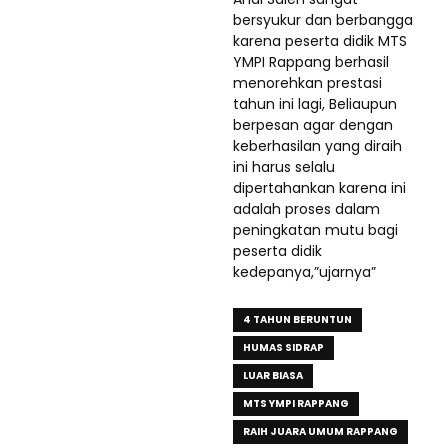
bersyukur dan berbangga
karena peserta didik MTS
YMPI Rappang berhasil
menorehkan prestasi
tahun ini lagi, Beliaupun
berpesan agar dengan
keberhasilan yang diraih
ini harus selalu
dipertahankan karena ini
adalah proses dalam
peningkatan mutu bagi
peserta didik
kedepanya,”ujarnya”
4 TAHUN BERUNTUN
HUMAS SIDRAP
LUAR BIASA
MTS YMPI RAPPANG
RAIH JUARA UMUM RAPPANG