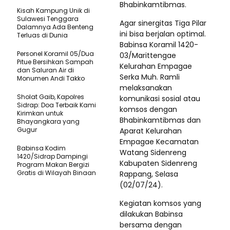
Bhabinkamtibmas.
Kisah Kampung Unik di
Sulawesi Tenggara
Agar sinergitas Tiga Pilar
Dalamnya Ada Benteng
ini bisa berjalan optimal.
Terluas di Dunia
Babinsa Koramil 1420-
Personel Koramil 05/Dua
03/Marittengae
Pitue Bersihkan Sampah
Kelurahan Empagae
dan Saluran Air di
Serka Muh. Ramli
Monumen Andi Takko
melaksanakan
Sholat Gaib, Kapolres
komunikasi sosial atau
Sidrap: Doa Terbaik Kami
komsos dengan
Kirimkan untuk
Bhabinkamtibmas dan
Bhayangkara yang
Gugur
Aparat Kelurahan
Empagae Kecamatan
Babinsa Kodim
Watang Sidenreng
1420/Sidrap Dampingi
Kabupaten Sidenreng
Program Makan Bergizi
Gratis di Wilayah Binaan
Rappang, Selasa
(02/07/24).
Kegiatan komsos yang
dilakukan Babinsa
bersama dengan