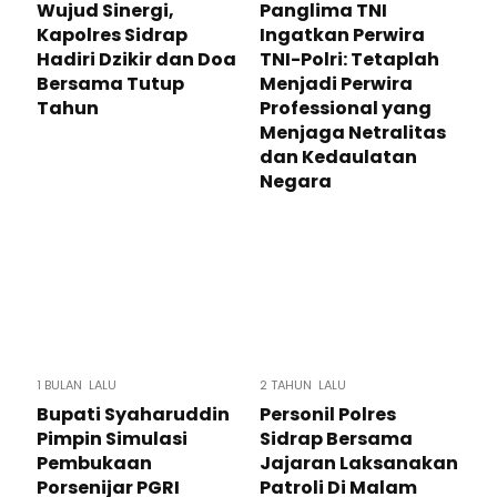
Wujud Sinergi,
Panglima TNI
Kapolres Sidrap
Ingatkan Perwira
Hadiri Dzikir dan Doa
TNI-Polri: Tetaplah
Bersama Tutup
Menjadi Perwira
Tahun
Professional yang
Menjaga Netralitas
dan Kedaulatan
Negara
1 BULAN LALU
2 TAHUN LALU
Bupati Syaharuddin
Personil Polres
Pimpin Simulasi
Sidrap Bersama
Pembukaan
Jajaran Laksanakan
Porsenijar PGRI
Patroli Di Malam