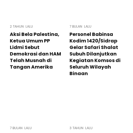
2 TAHUN LALU
7 BULAN LALU
Aksi Bela Palestina,
Personel Babinsa
Ketua Umum PP
Kodim 1420/Sidrap
Lidmi Sebut
Gelar Safari Shalat
Demokrasi dan HAM
Subuh Dilanjutkan
Telah Musnah di
Kegiatan Komsos di
Tangan Amerika
Seluruh Wilayah
Binaan
7 BULAN LALU
3 TAHUN LALU