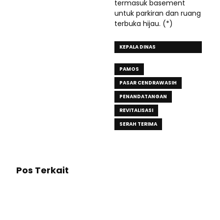
termasuk basement
untuk parkiran dan ruang
terbuka hijau. (*)
KEPALA DINAS
PERDAGANGAN
PAMOS
PASAR CENDRAWASIH
PENANDATANGAN
REVITALISASI
SERAH TERIMA
Pos Terkait