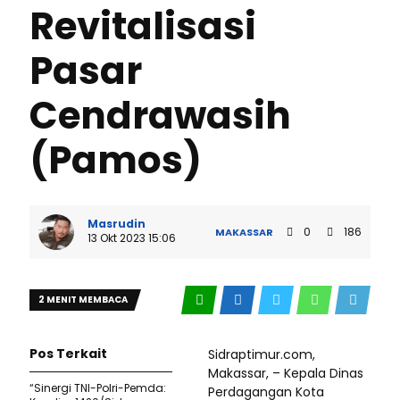
Revitalisasi
Pasar
Cendrawasih
(Pamos)
Masrudin
0
186
MAKASSAR
13 Okt 2023 15:06
2 MENIT MEMBACA
Pos Terkait
Sidraptimur.com,
Makassar, – Kepala Dinas
“Sinergi TNI-Polri-Pemda:
Perdagangan Kota