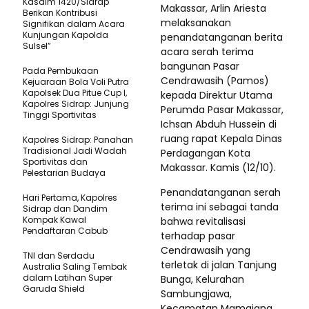
Kasdim 1420/Sidrap
Makassar, Arlin Ariesta
Berikan Kontribusi
melaksanakan
Signifikan dalam Acara
Kunjungan Kapolda
penandatanganan berita
Sulsel”
acara serah terima
bangunan Pasar
Pada Pembukaan
Cendrawasih (Pamos)
Kejuaraan Bola Voli Putra
Kapolsek Dua Pitue Cup I,
kepada Direktur Utama
Kapolres Sidrap: Junjung
Perumda Pasar Makassar,
Tinggi Sportivitas
Ichsan Abduh Hussein di
ruang rapat Kepala Dinas
Kapolres Sidrap: Panahan
Tradisional Jadi Wadah
Perdagangan Kota
Sportivitas dan
Makassar. Kamis (12/10).
Pelestarian Budaya
Penandatanganan serah
Hari Pertama, Kapolres
terima ini sebagai tanda
Sidrap dan Dandim
Kompak Kawal
bahwa revitalisasi
Pendaftaran Cabub
terhadap pasar
Cendrawasih yang
TNI dan Serdadu
terletak di jalan Tanjung
Australia Saling Tembak
dalam Latihan Super
Bunga, Kelurahan
Garuda Shield
Sambungjawa,
Kecamatan Mamajang