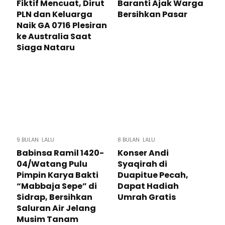
Fiktif Mencuat, Dirut
Baranti Ajak Warga
PLN dan Keluarga
Bersihkan Pasar
Naik GA 0716 Plesiran
ke Australia Saat
Siaga Nataru
9 BULAN LALU
8 BULAN LALU
Babinsa Ramil 1420-
Konser Andi
04/Watang Pulu
Syaqirah di
Pimpin Karya Bakti
Duapitue Pecah,
“Mabbaja Sepe” di
Dapat Hadiah
Sidrap, Bersihkan
Umrah Gratis
Saluran Air Jelang
Musim Tanam