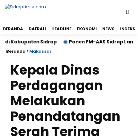
BERANDA
DAERAH
HEADLINE
EKONOMI
NEWS
INDEKS
 Kabupaten Sidrap
Panen PM-AAS Sidrap Lampaui Tar
Beranda
/
Makassar
Kepala Dinas
Perdagangan
Melakukan
Penandatangan
Serah Terima