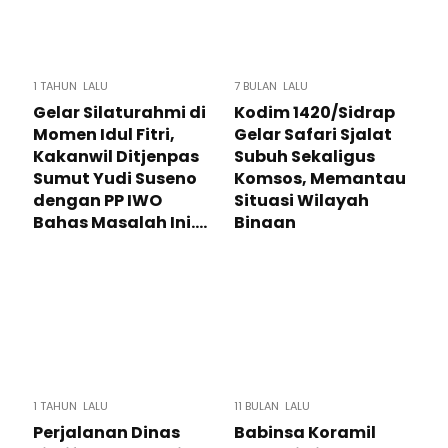
1 TAHUN LALU
7 BULAN LALU
Gelar Silaturahmi di
Kodim 1420/Sidrap
Momen Idul Fitri,
Gelar Safari Sjalat
Kakanwil Ditjenpas
Subuh Sekaligus
Sumut Yudi Suseno
Komsos, Memantau
dengan PP IWO
Situasi Wilayah
Bahas Masalah Ini….
Binaan
1 TAHUN LALU
11 BULAN LALU
Perjalanan Dinas
Babinsa Koramil