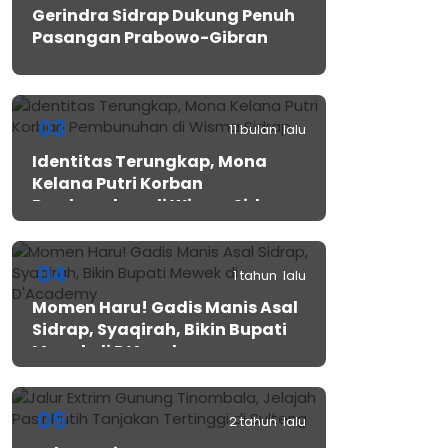
Gerindra Sidrap Dukung Penuh
Pasangan Prabowo-Gibran
03
11 bulan lalu
Identitas Terungkap, Mona
Kelana Putri Korban
Pembunuhan di Wisma Sidrap
04
1 tahun lalu
Momen Haru! Gadis Manis Asal
Sidrap, Syaqirah, Bikin Bupati
Mewek di D’Academy​
05
2 tahun lalu