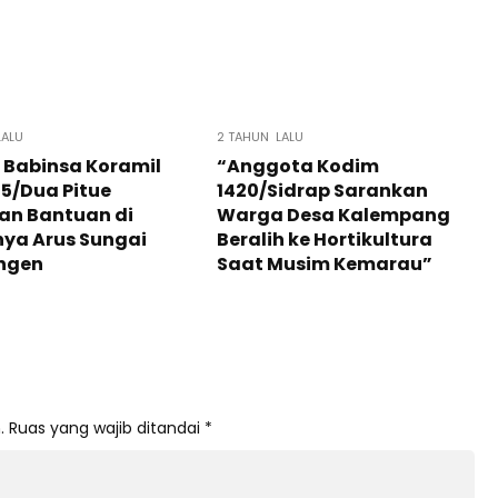
LALU
2 TAHUN LALU
 Babinsa Koramil
“Anggota Kodim
5/Dua Pitue
1420/Sidrap Sarankan
an Bantuan di
Warga Desa Kalempang
ya Arus Sungai
Beralih ke Hortikultura
ngen
Saat Musim Kemarau”
.
Ruas yang wajib ditandai
*