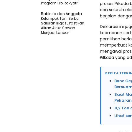
Program Pro Rakyat!”
proses Pilkada 
dan seluruh el
Babinsa dan Anggota
berjalan dengan
Kelompok Tani Serbu
Saluran Irigasi, Pastikan
Deklarasi ini 
Aliran Air ke Sawah
keamanan serta
Menjadi Lancar
pemilihan berla
memperkuat koo
mengawal prose
Pilkada yang ad
BERITA TERKIN
Bone Ge
Bersuam
Saat Ma
Pekaran
11,2 Ton
Lihat se