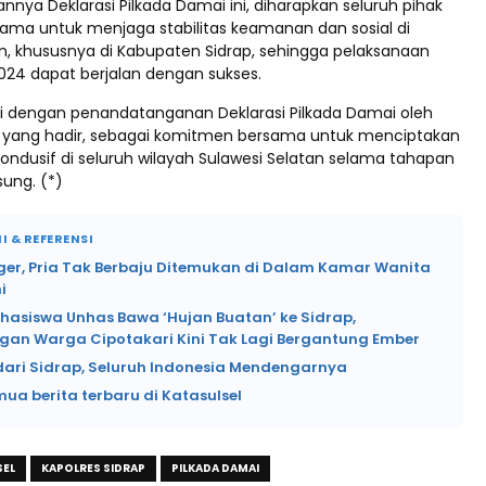
nya Deklarasi Pilkada Damai ini, diharapkan seluruh pihak
sama untuk menjaga stabilitas keamanan dan sosial di
an, khususnya di Kabupaten Sidrap, sehingga pelaksanaan
2024 dapat berjalan dengan sukses.
iri dengan penandatanganan Deklarasi Pilkada Damai oleh
 yang hadir, sebagai komitmen bersama untuk menciptakan
ondusif di seluruh wilayah Sulawesi Selatan selama tahapan
sung. (*)
I & REFERENSI
ger, Pria Tak Berbaju Ditemukan di Dalam Kamar Wanita
i
hasiswa Unhas Bawa ‘Hujan Buatan’ ke Sidrap,
gan Warga Cipotakari Kini Tak Lagi Bergantung Ember
 dari Sidrap, Seluruh Indonesia Mendengarnya
mua berita terbaru di Katasulsel
SEL
KAPOLRES SIDRAP
PILKADA DAMAI