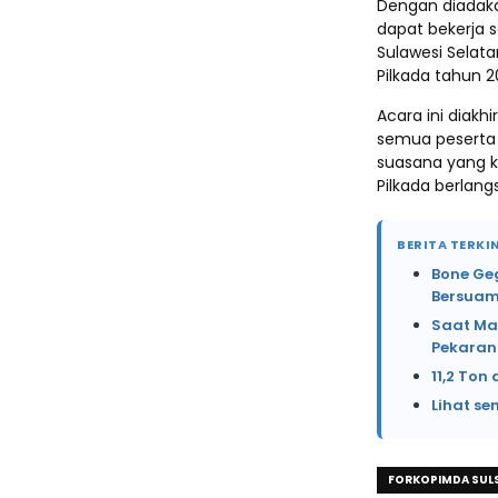
Dengan diadakan
dapat bekerja 
Sulawesi Selat
Pilkada tahun 
Acara ini diakh
semua peserta
suasana yang k
Pilkada berlang
BERITA TERKIN
Bone Ge
Bersuam
Saat Ma
Pekaran
11,2 Ton
Lihat se
FORKOPIMDA SUL