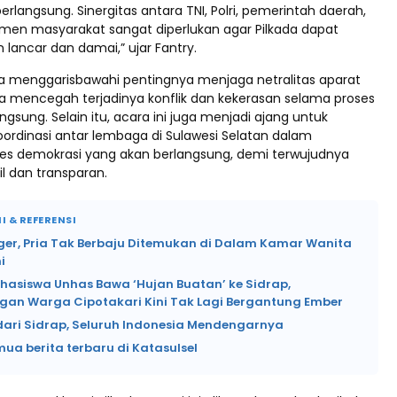
berlangsung. Sinergitas antara TNI, Polri, pemerintah daerah,
emen masyarakat sangat diperlukan agar Pilkada dapat
 lancar dan damai,” ujar Fantry.
juga menggarisbawahi pentingnya menjaga netralitas aparat
 mencegah terjadinya konflik dan kekerasan selama proses
ngsung. Selain itu, acara ini juga menjadi ajang untuk
rdinasi antar lembaga di Sulawesi Selatan dalam
s demokrasi yang akan berlangsung, demi terwujudnya
il dan transparan.
I & REFERENSI
ger, Pria Tak Berbaju Ditemukan di Dalam Kamar Wanita
i
hasiswa Unhas Bawa ‘Hujan Buatan’ ke Sidrap,
gan Warga Cipotakari Kini Tak Lagi Bergantung Ember
 dari Sidrap, Seluruh Indonesia Mendengarnya
mua berita terbaru di Katasulsel