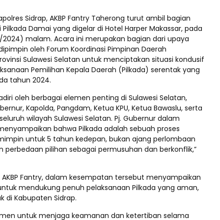
polres Sidrap, AKBP Fantry Taherong turut ambil bagian
 Pilkada Damai yang digelar di Hotel Harper Makassar, pada
8/2024) malam. Acara ini merupakan bagian dari upaya
ipimpin oleh Forum Koordinasi Pimpinan Daerah
ovinsi Sulawesi Selatan untuk menciptakan situasi kondusif
ksanaan Pemilihan Kepala Daerah (Pilkada) serentak yang
ada tahun 2024.
hadiri oleh berbagai elemen penting di Sulawesi Selatan,
bernur, Kapolda, Pangdam, Ketua KPU, Ketua Bawaslu, serta
i seluruh wilayah Sulawesi Selatan. Pj. Gubernur dalam
enyampaikan bahwa Pilkada adalah sebuah proses
emimpin untuk 5 tahun kedepan, bukan ajang perlombaan
n perbedaan pilihan sebagai permusuhan dan berkonflik,”
p, AKBP Fantry, dalam kesempatan tersebut menyampaikan
ntuk mendukung penuh pelaksanaan Pilkada yang aman,
k di Kabupaten Sidrap.
tmen untuk menjaga keamanan dan ketertiban selama