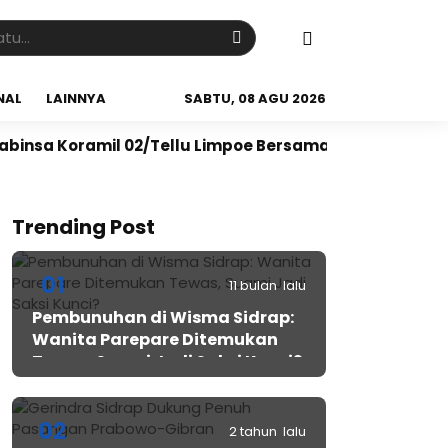
NAL
LAINNYA
SABTU, 08 AGU 2026
amil 02/Tellu Limpoe Bersama Warga Gelar Karya Bakti
Trending Post
01
11 bulan lalu
Pembunuhan di Wisma Sidrap:
Wanita Parepare Ditemukan
Tewas, Suami Jadi Saksi Kunci?
02
2 tahun lalu