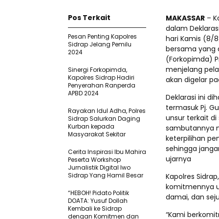
Pos Terkait
MAKASSAR
– Ka
dalam Deklarasi
Pesan Penting Kapolres
hari Kamis (8/
Sidrap Jelang Pemilu
bersama yang d
2024
(Forkopimda) Pr
menjelang pela
Sinergi Forkopimda,
Kapolres Sidrap Hadiri
akan digelar p
Penyerahan Ranperda
APBD 2024
Deklarasi ini di
termasuk Pj. Gu
Rayakan Idul Adha, Polres
unsur terkait d
Sidrap Salurkan Daging
Kurban kepada
sambutannya m
Masyarakat Sekitar
keterpilihan p
sehingga janga
Cerita Inspirasi Ibu Mahira
ujarnya
Peserta Workshop
Jurnalistik Digital Iwo
Sidrap Yang Hamil Besar
Kapolres Sidra
komitmennya u
“HEBOH! Pidato Politik
damai, dan seju
DOATA: Yusuf Dollah
Kembali ke Sidrap
“Kami berkomi
dengan Komitmen dan