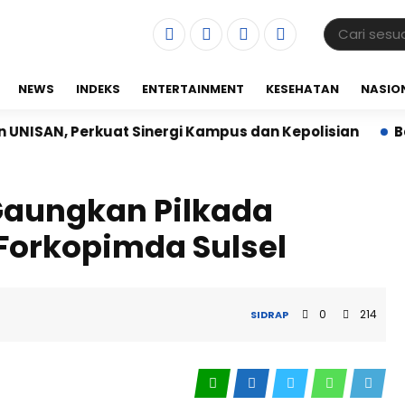
NEWS
INDEKS
ENTERTAINMENT
KESEHATAN
NASIO
erkuat Sinergi Kampus dan Kepolisian
Babinsa Kor
Gaungkan Pilkada
Forkopimda Sulsel
0
214
SIDRAP