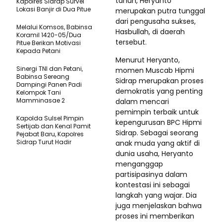
tahun, Heryanto
Kapolres Sidrap Survei
Lokasi Banjir di Dua Pitue
merupakan putra tunggal
dari pengusaha sukses,
Melalui Komsos, Babinsa
Hasbullah, di daerah
Koramil 1420-05/Dua
tersebut.
Pitue Berikan Motivasi
Kepada Petani
Menurut Heryanto,
Sinergi TNI dan Petani,
momen Muscab Hipmi
Babinsa Sereang
Sidrap merupakan proses
Dampingi Panen Padi
demokratis yang penting
Kelompok Tani
Mamminasae 2
dalam mencari
pemimpin terbaik untuk
Kapolda Sulsel Pimpin
kepengurusan BPC Hipmi
Sertijab dan Kenal Pamit
Sidrap. Sebagai seorang
Pejabat Baru, Kapolres
Sidrap Turut Hadir
anak muda yang aktif di
dunia usaha, Heryanto
menganggap
partisipasinya dalam
kontestasi ini sebagai
langkah yang wajar. Dia
juga menjelaskan bahwa
proses ini memberikan