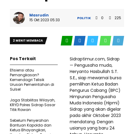
Masrudin
0
225
POLITIK
15 Okt 2023 05:33
2 MENIT MEMBACA
Pos Terkait
Sidraptimur.com, Sidrap
— Pengusaha muda,
Efisiensi atau
Heryanto Hasbullah S.T.
Pemangkasan?
S.E., siap mewarnai bursa
Kemendagri Telisik
pemilihan Ketua Badan
Urusan Pemerintahan di
Sulsel
Pengurus Cabang (BPC)
Himpunan Pengusaha
Jaga Stabilitas Wilayah,
Muda Indonesia (Hipmi)
KRYD Polres Sidrap Sasar
Sidrap yang akan digelar
Titik Rawan
pada akhir Oktober 2023
Sebelum Penyerahan
mendatang. Dengan
Bantuan Kapolda dan
usianya yang baru 24
Ketua Bhayangkari,