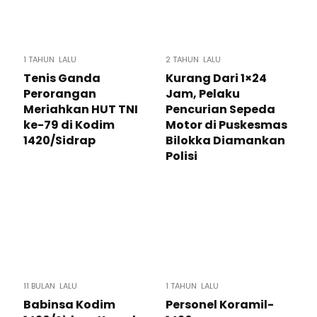
1 TAHUN LALU
2 TAHUN LALU
Tenis Ganda
Kurang Dari 1×24
Perorangan
Jam, Pelaku
Meriahkan HUT TNI
Pencurian Sepeda
ke-79 di Kodim
Motor di Puskesmas
1420/Sidrap
Bilokka Diamankan
Polisi
11 BULAN LALU
1 TAHUN LALU
Babinsa Kodim
Personel Koramil-