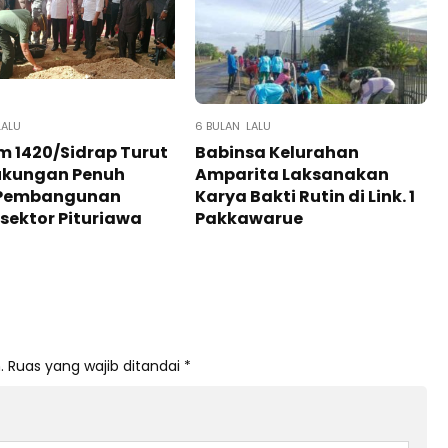
LALU
6 BULAN LALU
 1420/Sidrap Turut
Babinsa Kelurahan
Dukungan Penuh
Amparita Laksanakan
Pembangunan
Karya Bakti Rutin di Link. 1
sektor Pituriawa
Pakkawarue
.
Ruas yang wajib ditandai
*