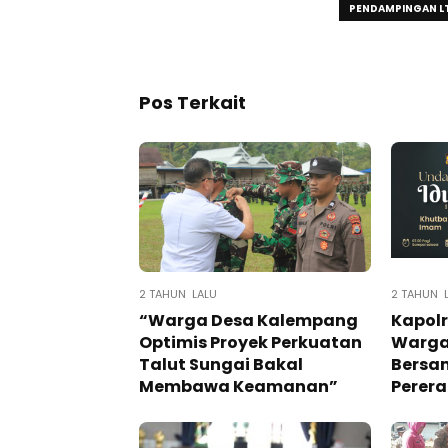
PENDAMPINGAN L
Pos Terkait
2 TAHUN LALU
2 TAHUN 
“Warga Desa Kalempang
Kapolr
Optimis Proyek Perkuatan
Warga 
Talut Sungai Bakal
Bersam
Membawa Keamanan”
Perera