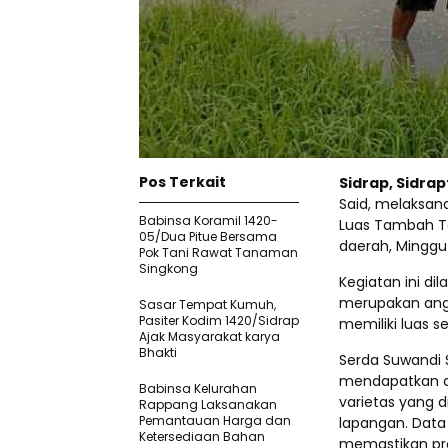
Pos Terkait
Sidrap, Sidra
Said, melaksa
Babinsa Koramil 1420-
Luas Tambah T
05/Dua Pitue Bersama
daerah, Minggu
Pok Tani Rawat Tanaman
Singkong
Kegiatan ini di
merupakan ang
Sasar Tempat Kumuh,
Pasiter Kodim 1420/Sidrap
memiliki luas s
Ajak Masyarakat karya
Bhakti
Serda Suwandi 
mendapatkan d
Babinsa Kelurahan
varietas yang d
Rappang Laksanakan
Pemantauan Harga dan
lapangan. Data
Ketersediaan Bahan
memastikan pro