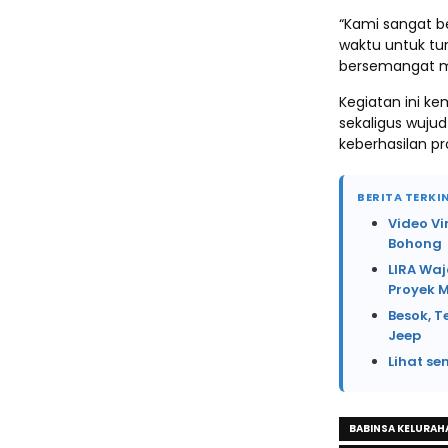
“Kami sangat b
waktu untuk tu
bersemangat men
Kegiatan ini ke
sekaligus wuju
keberhasilan p
BERITA TERKIN
Video Vi
Bohong
LIRA Waj
Proyek 
Besok, T
Jeep
Lihat se
BABINSA KELURAH