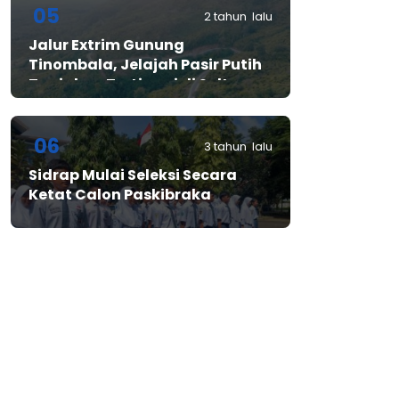
05
2 tahun lalu
Jalur Extrim Gunung
Tinombala, Jelajah Pasir Putih
Tanjakan Tertinggi di Sulteng
06
3 tahun lalu
Sidrap Mulai Seleksi Secara
Ketat Calon Paskibraka