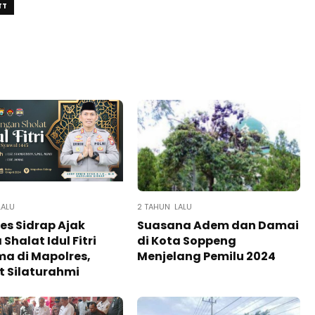
TT
LALU
2 TAHUN LALU
es Sidrap Ajak
Suasana Adem dan Damai
Shalat Idul Fitri
di Kota Soppeng
a di Mapolres,
Menjelang Pemilu 2024
t Silaturahmi