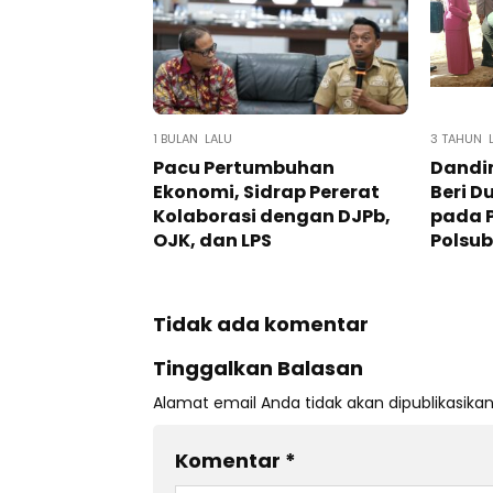
1 BULAN LALU
3 TAHUN 
Pacu Pertumbuhan
Dandim
Ekonomi, Sidrap Pererat
Beri 
Kolaborasi dengan DJPb,
pada 
OJK, dan LPS
Polsub
Tidak ada komentar
Tinggalkan Balasan
Alamat email Anda tidak akan dipublikasikan
Komentar
*