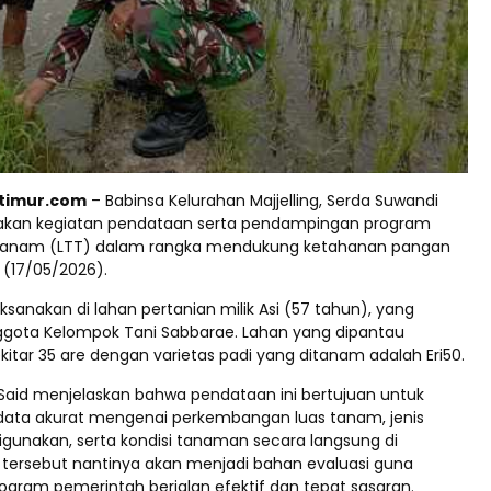
ptimur.com
– Babinsa Kelurahan Majjelling, Serda Suwandi
nakan kegiatan pendataan serta pendampingan program
anam (LTT) dalam rangka mendukung ketahanan pangan
 (17/05/2026).
laksanakan di lahan pertanian milik Asi (57 tahun), yang
gota Kelompok Tani Sabbarae. Lahan yang dipantau
ekitar 35 are dengan varietas padi yang ditanam adalah Eri50.
Said menjelaskan bahwa pendataan ini bertujuan untuk
ata akurat mengenai perkembangan luas tanam, jenis
igunakan, serta kondisi tanaman secara langsung di
 tersebut nantinya akan menjadi bahan evaluasi guna
gram pemerintah berjalan efektif dan tepat sasaran.