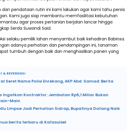
dan pendataan rutin ini kami lakukan agar kami tahu persis
angan. Kami juga siap membantu memfasilitasi kebutuhan
emantau agar proses pertanian berjalan lancar hingga
gkap Serda Suwandi Said.
Asi selaku pemilik lahan menyambut baik kehadiran Babinsa.
engan adanya perhatian dan pendampingan ini, tanaman
dapat tumbuh dengan baik dan menghasilkan panen yang
I & REFERENSI
ral Seret Nama Polisi Enrekang, AKP Abd. Samad: Berita
o Ingatkan Kontraktor: Jembatan Rp5,1 Miliar Bukan
Main-Main
ellu Limpoe Jadi Perhatian Sidrap, Bupatinya Datang Naik
mua berita terbaru di Katasulsel