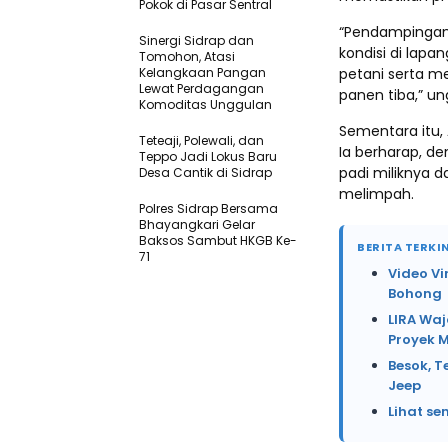
Pokok di Pasar Sentral
“Pendampingan 
Sinergi Sidrap dan
kondisi di lap
Tomohon, Atasi
Kelangkaan Pangan
petani serta m
Lewat Perdagangan
panen tiba,” un
Komoditas Unggulan
Sementara itu, 
Teteaji, Polewali, dan
Ia berharap, d
Teppo Jadi Lokus Baru
padi miliknya 
Desa Cantik di Sidrap
melimpah.
Polres Sidrap Bersama
Bhayangkari Gelar
Baksos Sambut HKGB Ke-
BERITA TERKIN
71
Video Vi
Bohong
LIRA Waj
Proyek 
Besok, T
Jeep
Lihat se