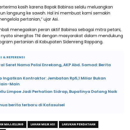
erterima kasih karena Bapak Babinsa selalu meluangkan
run langsung ke sawah. Hal ini membuat kami semakin
gelola pertanian,” ujar Asi.
mbali menegaskan peran aktif Babinsa sebagai mitra petani,
d nyata sinergitas TNI dengan masyarakat dalam mendukung
rogram pertanian di Kabupaten Sidenreng Rappang.
I & REFERENSI
ral Seret Nama Polisi Enrekang, AKP Abd. Samad: Berita
o Ingatkan Kontraktor: Jembatan Rp5,1 Miliar Bukan
Main-Main
ellu Limpoe Jadi Perhatian Sidrap, Bupatinya Datang Naik
mua berita terbaru di Katasulsel
AN MAJJELLING
LAHAN MILIK ASI
LAKUKAN PENDATAAN