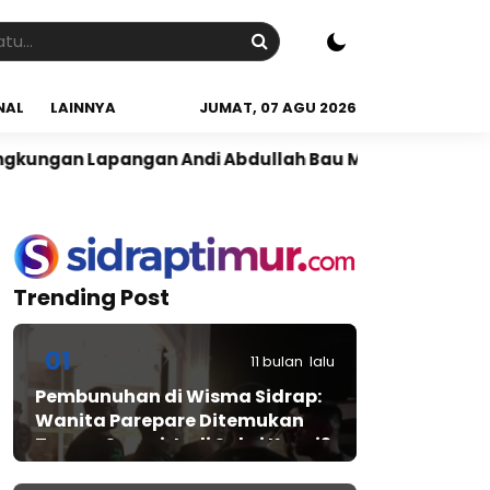
NAL
LAINNYA
JUMAT, 07 AGU 2026
ngan Andi Abdullah Bau Massepe
Panen Raya di Desa
Trending Post
01
11 bulan lalu
Pembunuhan di Wisma Sidrap:
Wanita Parepare Ditemukan
Tewas, Suami Jadi Saksi Kunci?