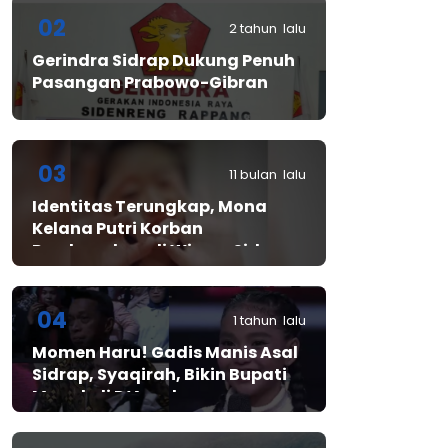
02
2 tahun lalu
Gerindra Sidrap Dukung Penuh
Pasangan Prabowo-Gibran
03
11 bulan lalu
Identitas Terungkap, Mona
Kelana Putri Korban
Pembunuhan di Wisma Sidrap
04
1 tahun lalu
Momen Haru! Gadis Manis Asal
Sidrap, Syaqirah, Bikin Bupati
Mewek di D’Academy​